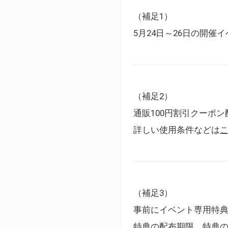
（補足1）
5月24日～26日の開
（補足2）
通販100円割引クーポン
詳しい使用条件などは
（補足3）
事前にイベント専用特
特典の配布期限、特典