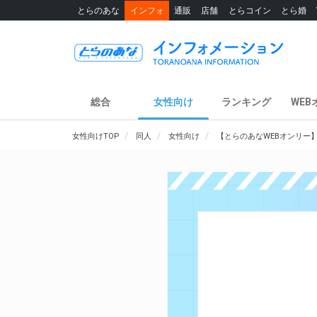
とらのあな
インフォ
通販
店舗
とらコイン
とら婚
総合
女性向け
ランキング
WEB
女性向けTOP
同人
女性向け
【とらのあなWEBオンリー