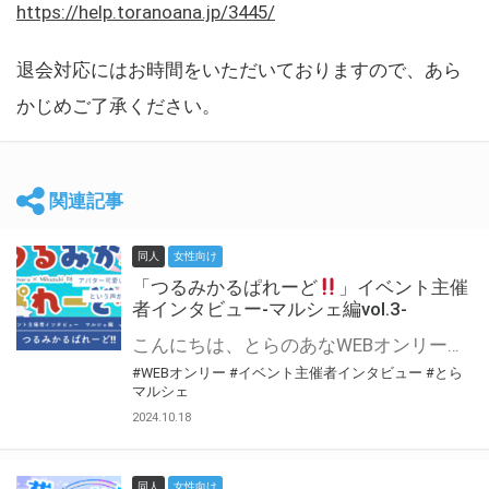
https://help.toranoana.jp/3445/
退会対応にはお時間をいただいておりますので、あら
かじめご了承ください。
関連記事
同人
女性向け
「つるみかるぱれーど
」イベント主催
者インタビュー-マルシェ編vol.3-
こんにちは、とらのあなWEBオンリー運営スタッフです。 新たにお届けする、イベント主催者インタビュー-マルシェ編-は、 とらのあなWEBオンリー「マルシェ」をご利用した主催様に 「マルシェ」を使って開催した感想や心がけをお聞きする企画です。 今回は、WEBオンリー初開催「つるみかるぱれーど
#WEBオンリー
#イベント主催者インタビュー
#とら
マルシェ
2024.10.18
同人
女性向け