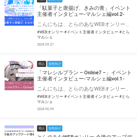
「駄菓子と唐揚げ、きみの青」イベント
主催者インタビュー-マルシェ編vol.2-
こんにちは、とらのあなWEBオンリー運営スタッフです。 新たにお届けする、イベント主催者インタビュー-マルシェ編-は、 とらのあなWEBオンリー「マルシェ」をご利用の主催様に 「マルシェ」を使ってイベントを開催した感想や心がけをお聞きする企画です。 今回は、WEBオンリー初開催「駄菓子と唐揚げ、きみの青」より、 主催のぎこ六屋様にお話を伺いました。 協力：ぎこ六屋様／イベント公式Twitter（@krkgwks） とらのあなWEBオンリー「マルシェ」とは？ WEBオンリーでリアルタイムでコミュニケーションがとれるオンライン会場です。
#WEBオンリー
#イベント主催者インタビュー
#とら
マルシェ
2024.09.27
同人
女性向け
「マレシルプラン – Online7 –」イベント
主催者インタビュー-マルシェ編vol.1-
こんにちは、とらのあなWEBオンリー運営スタッフです。 新たにお届けする、イベント主催者インタビュー-マルシェ編-は、 とらのあなWEBオンリー「マルシェ」をご利用した主催様に 「マルシェ」を使って開催した感想や心がけをお聞きする企画です。 今回は、WEBオンリー開催7回目迎えた「マレシルプラン – Online7 –」より、 主催の玉川うた様にお話を伺いました。 ▼マレシルプランのインタビュー前回記事 「イベント主催者インタビュー vol.6」はこちら 協力：玉川うた様（マレシルプラン実行委員会 代表）／イベント公式Twitter（@mallesil_plan） とらのあなWEBオンリー「マルシェ」とは？ WEBオンリーでリアルタイムでコミュニケーションがとれるオンライン会場です。
#WEBオンリー
#イベント主催者インタビュー
#とら
マルシェ
2024.05.09
同人
女性向け