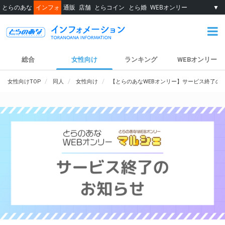
とらのあな
インフォ
通販
店舗
とらコイン
とら婚
WEBオンリー
▼
総合
女性向け
ランキング
WEBオンリー
女性向けTOP
同人
女性向け
【とらのあなWEBオンリー】サービス終了の