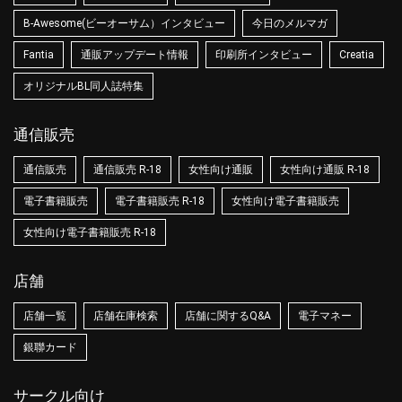
B-Awesome(ビーオーサム）インタビュー
今日のメルマガ
Fantia
通販アップデート情報
印刷所インタビュー
Creatia
オリジナルBL同人誌特集
通信販売
通信販売
通信販売 R-18
女性向け通販
女性向け通販 R-18
電子書籍販売
電子書籍販売 R-18
女性向け電子書籍販売
女性向け電子書籍販売 R-18
店舗
店舗一覧
店舗在庫検索
店舗に関するQ&A
電子マネー
銀聯カード
サークル向け