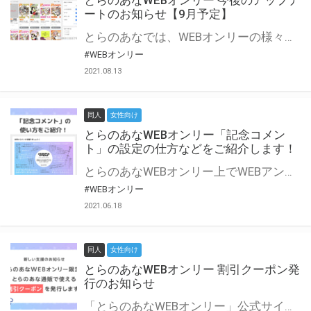
とらのあなWEBオンリー 今後のアップデ
ートのお知らせ【9月予定】
とらのあなでは、WEBオンリーの様々な支援を実施しています。 今回は2021年9月に実装を予定しているアップデート情報についてご紹介いたします。 とらのあなWEBオンリーサイトはこちら
#WEBオンリー
2021.08.13
同人
女性向け
とらのあなWEBオンリー「記念コメン
ト」の設定の仕方などをご紹介します！
とらのあなWEBオンリー上でWEBアンソロジーが作成できる「記念コメント」について、その使い方や作成手順を解説します！ 支援タイプを「サークル参加型」「サークル参加型・マルシェ(イベント会場)機能付き」でお申し込みいただいている主催者様はぜひご活用ください♪ とらのあなWEBオンリーサイトはこちら
#WEBオンリー
2021.06.18
同人
女性向け
とらのあなWEBオンリー 割引クーポン発
行のお知らせ
「とらのあなWEBオンリー」公式サイトでとらのあな通販の「割引クーポン」を配布中！ イベントごとに開催当日限定で使える割引クーポンのシリアルコードを発行します。 とらのあなWEBオンリーのページをチェックして、イベント当日にお得にお買い物を楽しみましょう♪ ※本キャンペーンは予告なく終了する場合がございます。 とらのあなWEBオンリーサイトはこちら