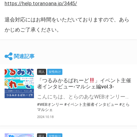
https://help.toranoana.jp/3445/
退会対応にはお時間をいただいておりますので、あら
かじめご了承ください。
関連記事
同人
女性向け
「つるみかるぱれーど
」イベント主催
者インタビュー-マルシェ編vol.3-
こんにちは、とらのあなWEBオンリー運営スタッフです。 新たにお届けする、イベント主催者インタビュー-マルシェ編-は、 とらのあなWEBオンリー「マルシェ」をご利用した主催様に 「マルシェ」を使って開催した感想や心がけをお聞きする企画です。 今回は、WEBオンリー初開催「つるみかるぱれーど
#WEBオンリー
#イベント主催者インタビュー
#とら
マルシェ
2024.10.18
同人
女性向け