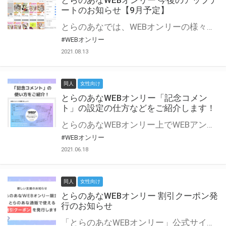
とらのあなWEBオンリー 今後のアップデ
ートのお知らせ【9月予定】
とらのあなでは、WEBオンリーの様々な支援を実施しています。 今回は2021年9月に実装を予定しているアップデート情報についてご紹介いたします。 とらのあなWEBオンリーサイトはこちら
#WEBオンリー
2021.08.13
同人
女性向け
とらのあなWEBオンリー「記念コメン
ト」の設定の仕方などをご紹介します！
とらのあなWEBオンリー上でWEBアンソロジーが作成できる「記念コメント」について、その使い方や作成手順を解説します！ 支援タイプを「サークル参加型」「サークル参加型・マルシェ(イベント会場)機能付き」でお申し込みいただいている主催者様はぜひご活用ください♪ とらのあなWEBオンリーサイトはこちら
#WEBオンリー
2021.06.18
同人
女性向け
とらのあなWEBオンリー 割引クーポン発
行のお知らせ
「とらのあなWEBオンリー」公式サイトでとらのあな通販の「割引クーポン」を配布中！ イベントごとに開催当日限定で使える割引クーポンのシリアルコードを発行します。 とらのあなWEBオンリーのページをチェックして、イベント当日にお得にお買い物を楽しみましょう♪ ※本キャンペーンは予告なく終了する場合がございます。 とらのあなWEBオンリーサイトはこちら