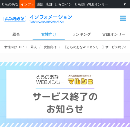
とらのあな
インフォ
通販
店舗
とらコイン
とら婚
WEBオンリー
▼
総合
女性向け
ランキング
WEBオンリー
女性向けTOP
同人
女性向け
【とらのあなWEBオンリー】サービス終了の