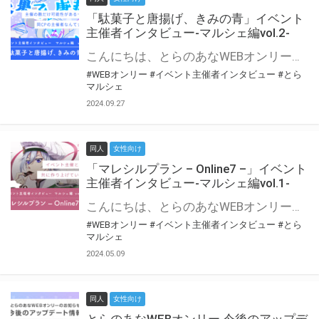
「駄菓子と唐揚げ、きみの青」イベント
主催者インタビュー-マルシェ編vol.2-
こんにちは、とらのあなWEBオンリー運営スタッフです。 新たにお届けする、イベント主催者インタビュー-マルシェ編-は、 とらのあなWEBオンリー「マルシェ」をご利用の主催様に 「マルシェ」を使ってイベントを開催した感想や心がけをお聞きする企画です。 今回は、WEBオンリー初開催「駄菓子と唐揚げ、きみの青」より、 主催のぎこ六屋様にお話を伺いました。 協力：ぎこ六屋様／イベント公式Twitter（@krkgwks） とらのあなWEBオンリー「マルシェ」とは？ WEBオンリーでリアルタイムでコミュニケーションがとれるオンライン会場です。
#WEBオンリー
#イベント主催者インタビュー
#とら
マルシェ
2024.09.27
同人
女性向け
「マレシルプラン – Online7 –」イベント
主催者インタビュー-マルシェ編vol.1-
こんにちは、とらのあなWEBオンリー運営スタッフです。 新たにお届けする、イベント主催者インタビュー-マルシェ編-は、 とらのあなWEBオンリー「マルシェ」をご利用した主催様に 「マルシェ」を使って開催した感想や心がけをお聞きする企画です。 今回は、WEBオンリー開催7回目迎えた「マレシルプラン – Online7 –」より、 主催の玉川うた様にお話を伺いました。 ▼マレシルプランのインタビュー前回記事 「イベント主催者インタビュー vol.6」はこちら 協力：玉川うた様（マレシルプラン実行委員会 代表）／イベント公式Twitter（@mallesil_plan） とらのあなWEBオンリー「マルシェ」とは？ WEBオンリーでリアルタイムでコミュニケーションがとれるオンライン会場です。
#WEBオンリー
#イベント主催者インタビュー
#とら
マルシェ
2024.05.09
同人
女性向け