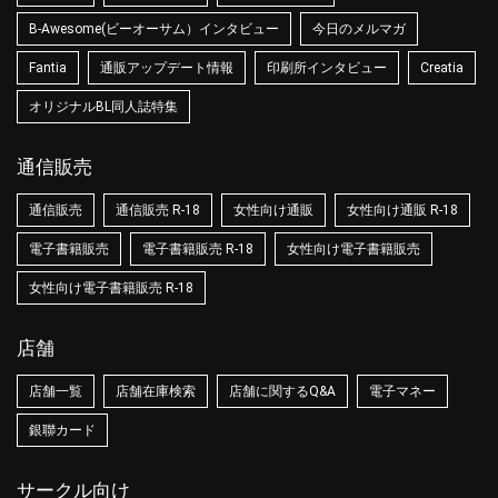
B-Awesome(ビーオーサム）インタビュー
今日のメルマガ
Fantia
通販アップデート情報
印刷所インタビュー
Creatia
オリジナルBL同人誌特集
通信販売
通信販売
通信販売 R-18
女性向け通販
女性向け通販 R-18
電子書籍販売
電子書籍販売 R-18
女性向け電子書籍販売
女性向け電子書籍販売 R-18
店舗
店舗一覧
店舗在庫検索
店舗に関するQ&A
電子マネー
銀聯カード
サークル向け