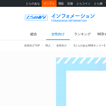
とらのあな
インフォ
通販
店舗
とらコイン
とら婚
総合
女性向け
ランキング
WEB
女性向けTOP
同人
女性向け
【とらのあなWEBオンリー