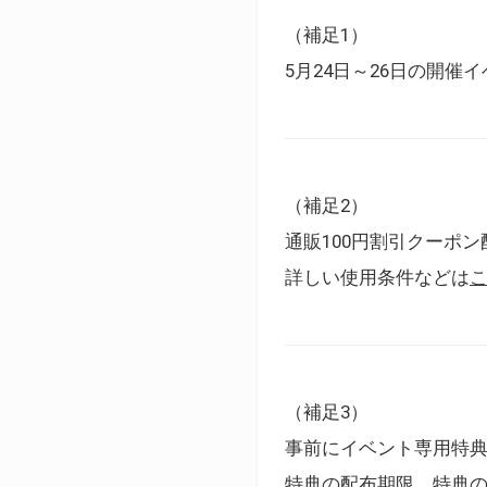
（補足1）
5月24日～26日の開
（補足2）
通販100円割引クーポン
詳しい使用条件などは
（補足3）
事前にイベント専用特
特典の配布期限、特典