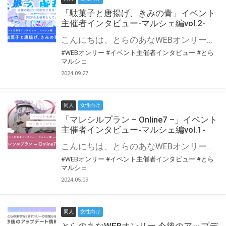
「駄菓子と唐揚げ、きみの青」イベント
主催者インタビュー-マルシェ編vol.2-
こんにちは、とらのあなWEBオンリー運営スタッフです。 新たにお届けする、イベント主催者インタビュー-マルシェ編-は、 とらのあなWEBオンリー「マルシェ」をご利用の主催様に 「マルシェ」を使ってイベントを開催した感想や心がけをお聞きする企画です。 今回は、WEBオンリー初開催「駄菓子と唐揚げ、きみの青」より、 主催のぎこ六屋様にお話を伺いました。 協力：ぎこ六屋様／イベント公式Twitter（@krkgwks） とらのあなWEBオンリー「マルシェ」とは？ WEBオンリーでリアルタイムでコミュニケーションがとれるオンライン会場です。
#WEBオンリー
#イベント主催者インタビュー
#とら
マルシェ
2024.09.27
同人
女性向け
「マレシルプラン – Online7 –」イベント
主催者インタビュー-マルシェ編vol.1-
こんにちは、とらのあなWEBオンリー運営スタッフです。 新たにお届けする、イベント主催者インタビュー-マルシェ編-は、 とらのあなWEBオンリー「マルシェ」をご利用した主催様に 「マルシェ」を使って開催した感想や心がけをお聞きする企画です。 今回は、WEBオンリー開催7回目迎えた「マレシルプラン – Online7 –」より、 主催の玉川うた様にお話を伺いました。 ▼マレシルプランのインタビュー前回記事 「イベント主催者インタビュー vol.6」はこちら 協力：玉川うた様（マレシルプラン実行委員会 代表）／イベント公式Twitter（@mallesil_plan） とらのあなWEBオンリー「マルシェ」とは？ WEBオンリーでリアルタイムでコミュニケーションがとれるオンライン会場です。
#WEBオンリー
#イベント主催者インタビュー
#とら
マルシェ
2024.05.09
同人
女性向け