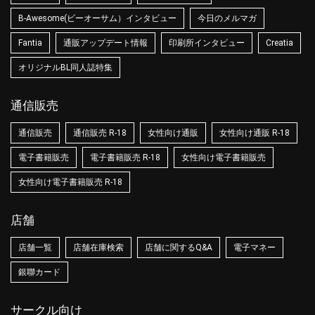
B-Awesome(ビーオーサム）インタビュー
今日のメルマガ
Fantia
通販アップデート情報
印刷所インタビュー
Creatia
オリジナルBL同人誌特集
通信販売
通信販売
通信販売 R-18
女性向け通販
女性向け通販 R-18
電子書籍販売
電子書籍販売 R-18
女性向け電子書籍販売
女性向け電子書籍販売 R-18
店舗
店舗一覧
店舗在庫検索
店舗に関するQ&A
電子マネー
銀聯カード
サークル向け