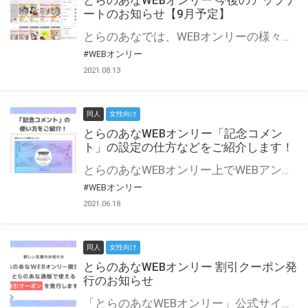
とらのあなWEBオンリー 今後のアップデ
ートのお知らせ【9月予定】
とらのあなでは、WEBオンリーの様々な支援を実施しています。 今回は2021年9月に実装を予定しているアップデート情報についてご紹介いたします。 とらのあなWEBオンリーサイトはこちら
#WEBオンリー
2021.08.13
同人
女性向け
とらのあなWEBオンリー「記念コメン
ト」の設定の仕方などをご紹介します！
とらのあなWEBオンリー上でWEBアンソロジーが作成できる「記念コメント」について、その使い方や作成手順を解説します！ 支援タイプを「サークル参加型」「サークル参加型・マルシェ(イベント会場)機能付き」でお申し込みいただいている主催者様はぜひご活用ください♪ とらのあなWEBオンリーサイトはこちら
#WEBオンリー
2021.06.18
同人
女性向け
とらのあなWEBオンリー 割引クーポン発
行のお知らせ
「とらのあなWEBオンリー」公式サイトでとらのあな通販の「割引クーポン」を配布中！ イベントごとに開催当日限定で使える割引クーポンのシリアルコードを発行します。 とらのあなWEBオンリーのページをチェックして、イベント当日にお得にお買い物を楽しみましょう♪ ※本キャンペーンは予告なく終了する場合がございます。 とらのあなWEBオンリーサイトはこちら