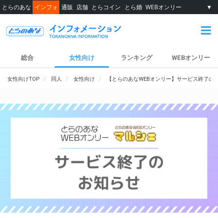
とらのあな
インフォ
通販
店舗
とらコイン
とら婚
WEBオンリー
▼
総合
女性向け
ランキング
WEBオンリー
女性向けTOP
同人
女性向け
【とらのあなWEBオンリー】サービス終了の