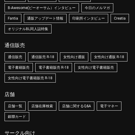
B-Awesome(ビーオーサム）インタビュー
今日のメルマガ
Fantia
通販アップデート情報
印刷所インタビュー
Creatia
オリジナルBL同人誌特集
通信販売
通信販売
通信販売 R-18
女性向け通販
女性向け通販 R-18
電子書籍販売
電子書籍販売 R-18
女性向け電子書籍販売
女性向け電子書籍販売 R-18
店舗
店舗一覧
店舗在庫検索
店舗に関するQ&A
電子マネー
銀聯カード
サークル向け