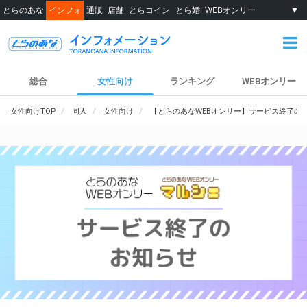
とらのあな
インフォ
通販
店舗
とらコイン
とら婚
WEBオンリー
▼
総合
女性向け
ランキング
WEBオンリー
女性向けTOP
同人
女性向け
【とらのあなWEBオンリー】サービス終了の