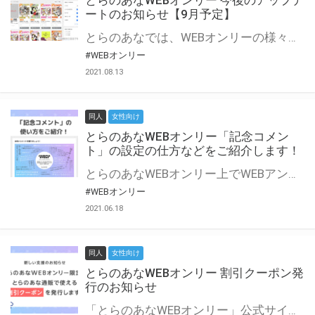
とらのあなWEBオンリー 今後のアップデ
ートのお知らせ【9月予定】
とらのあなでは、WEBオンリーの様々な支援を実施しています。 今回は2021年9月に実装を予定しているアップデート情報についてご紹介いたします。 とらのあなWEBオンリーサイトはこちら
#WEBオンリー
2021.08.13
同人
女性向け
とらのあなWEBオンリー「記念コメン
ト」の設定の仕方などをご紹介します！
とらのあなWEBオンリー上でWEBアンソロジーが作成できる「記念コメント」について、その使い方や作成手順を解説します！ 支援タイプを「サークル参加型」「サークル参加型・マルシェ(イベント会場)機能付き」でお申し込みいただいている主催者様はぜひご活用ください♪ とらのあなWEBオンリーサイトはこちら
#WEBオンリー
2021.06.18
同人
女性向け
とらのあなWEBオンリー 割引クーポン発
行のお知らせ
「とらのあなWEBオンリー」公式サイトでとらのあな通販の「割引クーポン」を配布中！ イベントごとに開催当日限定で使える割引クーポンのシリアルコードを発行します。 とらのあなWEBオンリーのページをチェックして、イベント当日にお得にお買い物を楽しみましょう♪ ※本キャンペーンは予告なく終了する場合がございます。 とらのあなWEBオンリーサイトはこちら