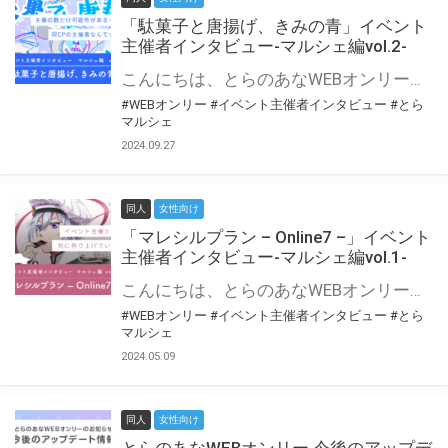
「駄菓子と唐揚げ、きみの青」イベント
主催者インタビュー-マルシェ編vol.2-
こんにちは、とらのあなWEBオンリー運営スタッフです。 新たにお届けする、イベント主催者インタビュー-マルシェ編-は、 とらのあなWEBオンリー「マルシェ」をご利用の主催様に 「マルシェ」を使ってイベントを開催した感想や心がけをお聞きする企画です。 今回は、WEBオンリー初開催「駄菓子と唐揚げ、きみの青」より、 主催のぎこ六屋様にお話を伺いました。 協力：ぎこ六屋様／イベント公式Twitter（@krkgwks） とらのあなWEBオンリー「マルシェ」とは？ WEBオンリーでリアルタイムでコミュニケーションがとれるオンライン会場です。
#WEBオンリー
#イベント主催者インタビュー
#とら
マルシェ
2024.09.27
同人
女性向け
「マレシルプラン – Online7 –」イベント
主催者インタビュー-マルシェ編vol.1-
こんにちは、とらのあなWEBオンリー運営スタッフです。 新たにお届けする、イベント主催者インタビュー-マルシェ編-は、 とらのあなWEBオンリー「マルシェ」をご利用した主催様に 「マルシェ」を使って開催した感想や心がけをお聞きする企画です。 今回は、WEBオンリー開催7回目迎えた「マレシルプラン – Online7 –」より、 主催の玉川うた様にお話を伺いました。 ▼マレシルプランのインタビュー前回記事 「イベント主催者インタビュー vol.6」はこちら 協力：玉川うた様（マレシルプラン実行委員会 代表）／イベント公式Twitter（@mallesil_plan） とらのあなWEBオンリー「マルシェ」とは？ WEBオンリーでリアルタイムでコミュニケーションがとれるオンライン会場です。
#WEBオンリー
#イベント主催者インタビュー
#とら
マルシェ
2024.05.09
同人
女性向け