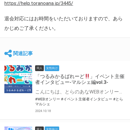
https://help.toranoana.jp/3445/
退会対応にはお時間をいただいておりますので、あら
かじめご了承ください。
関連記事
同人
女性向け
「つるみかるぱれーど
」イベント主催
者インタビュー-マルシェ編vol.3-
こんにちは、とらのあなWEBオンリー運営スタッフです。 新たにお届けする、イベント主催者インタビュー-マルシェ編-は、 とらのあなWEBオンリー「マルシェ」をご利用した主催様に 「マルシェ」を使って開催した感想や心がけをお聞きする企画です。 今回は、WEBオンリー初開催「つるみかるぱれーど
#WEBオンリー
#イベント主催者インタビュー
#とら
マルシェ
2024.10.18
同人
女性向け