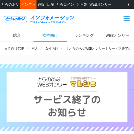
とらのあな
インフォ
通販
店舗
とらコイン
とら婚
WEBオンリー
▼
総合
女性向け
ランキング
WEBオンリー
女性向けTOP
同人
女性向け
【とらのあなWEBオンリー】サービス終了の