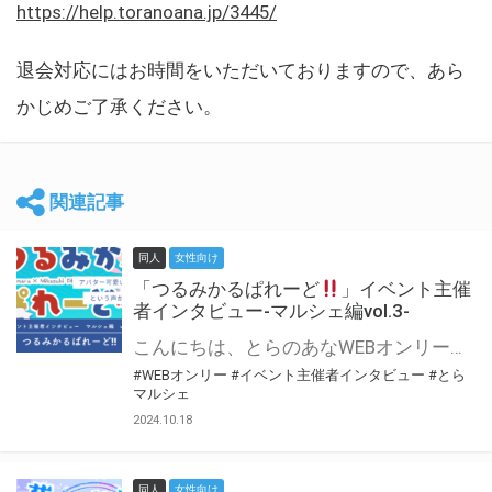
https://help.toranoana.jp/3445/
退会対応にはお時間をいただいておりますので、あら
かじめご了承ください。
関連記事
同人
女性向け
「つるみかるぱれーど
」イベント主催
者インタビュー-マルシェ編vol.3-
こんにちは、とらのあなWEBオンリー運営スタッフです。 新たにお届けする、イベント主催者インタビュー-マルシェ編-は、 とらのあなWEBオンリー「マルシェ」をご利用した主催様に 「マルシェ」を使って開催した感想や心がけをお聞きする企画です。 今回は、WEBオンリー初開催「つるみかるぱれーど
#WEBオンリー
#イベント主催者インタビュー
#とら
マルシェ
2024.10.18
同人
女性向け