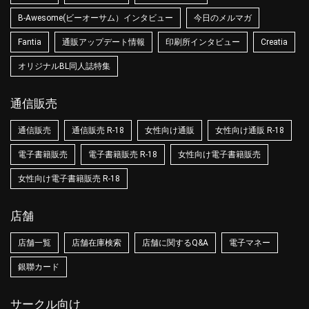
B-Awesome(ビーオーサム）インタビュー
今日のメルマガ
Fantia
通販アップデート情報
印刷所インタビュー
Creatia
オリジナルBL同人誌特集
通信販売
通信販売
通信販売 R-18
女性向け通販
女性向け通販 R-18
電子書籍販売
電子書籍販売 R-18
女性向け電子書籍販売
女性向け電子書籍販売 R-18
店舗
店舗一覧
店舗在庫検索
店舗に関するQ&A
電子マネー
銀聯カード
サークル向け