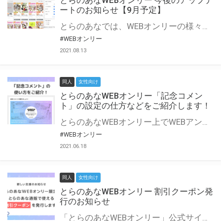
とらのあなWEBオンリー 今後のアップデ
ートのお知らせ【9月予定】
とらのあなでは、WEBオンリーの様々な支援を実施しています。 今回は2021年9月に実装を予定しているアップデート情報についてご紹介いたします。 とらのあなWEBオンリーサイトはこちら
#WEBオンリー
2021.08.13
同人
女性向け
とらのあなWEBオンリー「記念コメン
ト」の設定の仕方などをご紹介します！
とらのあなWEBオンリー上でWEBアンソロジーが作成できる「記念コメント」について、その使い方や作成手順を解説します！ 支援タイプを「サークル参加型」「サークル参加型・マルシェ(イベント会場)機能付き」でお申し込みいただいている主催者様はぜひご活用ください♪ とらのあなWEBオンリーサイトはこちら
#WEBオンリー
2021.06.18
同人
女性向け
とらのあなWEBオンリー 割引クーポン発
行のお知らせ
「とらのあなWEBオンリー」公式サイトでとらのあな通販の「割引クーポン」を配布中！ イベントごとに開催当日限定で使える割引クーポンのシリアルコードを発行します。 とらのあなWEBオンリーのページをチェックして、イベント当日にお得にお買い物を楽しみましょう♪ ※本キャンペーンは予告なく終了する場合がございます。 とらのあなWEBオンリーサイトはこちら