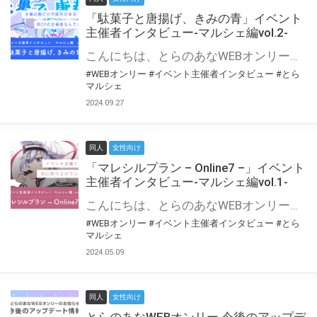
「駄菓子と唐揚げ、きみの青」イベント
主催者インタビュー-マルシェ編vol.2-
こんにちは、とらのあなWEBオンリー運営スタッフです。 新たにお届けする、イベント主催者インタビュー-マルシェ編-は、 とらのあなWEBオンリー「マルシェ」をご利用の主催様に 「マルシェ」を使ってイベントを開催した感想や心がけをお聞きする企画です。 今回は、WEBオンリー初開催「駄菓子と唐揚げ、きみの青」より、 主催のぎこ六屋様にお話を伺いました。 協力：ぎこ六屋様／イベント公式Twitter（@krkgwks） とらのあなWEBオンリー「マルシェ」とは？ WEBオンリーでリアルタイムでコミュニケーションがとれるオンライン会場です。
#WEBオンリー
#イベント主催者インタビュー
#とら
マルシェ
2024.09.27
同人
女性向け
「マレシルプラン – Online7 –」イベント
主催者インタビュー-マルシェ編vol.1-
こんにちは、とらのあなWEBオンリー運営スタッフです。 新たにお届けする、イベント主催者インタビュー-マルシェ編-は、 とらのあなWEBオンリー「マルシェ」をご利用した主催様に 「マルシェ」を使って開催した感想や心がけをお聞きする企画です。 今回は、WEBオンリー開催7回目迎えた「マレシルプラン – Online7 –」より、 主催の玉川うた様にお話を伺いました。 ▼マレシルプランのインタビュー前回記事 「イベント主催者インタビュー vol.6」はこちら 協力：玉川うた様（マレシルプラン実行委員会 代表）／イベント公式Twitter（@mallesil_plan） とらのあなWEBオンリー「マルシェ」とは？ WEBオンリーでリアルタイムでコミュニケーションがとれるオンライン会場です。
#WEBオンリー
#イベント主催者インタビュー
#とら
マルシェ
2024.05.09
同人
女性向け