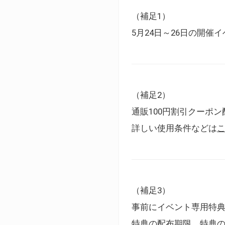
（補足1）
5月24日～26日の開
（補足2）
通販100円割引クーポン
詳しい使用条件などは
（補足3）
事前にイベント専用特
特典の配布期限、特典