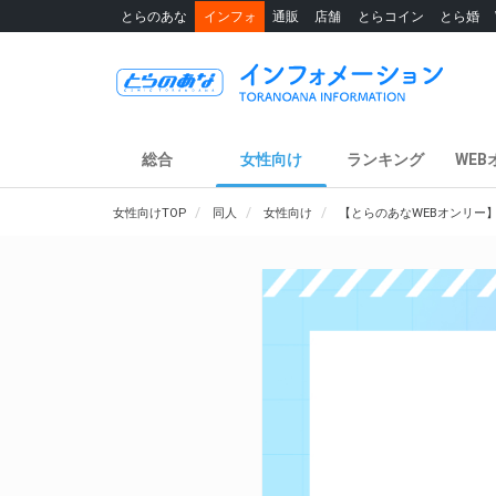
とらのあな
インフォ
通販
店舗
とらコイン
とら婚
総合
女性向け
ランキング
WEB
女性向けTOP
同人
女性向け
【とらのあなWEBオンリー