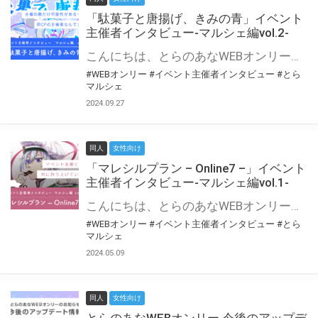
「駄菓子と唐揚げ、きみの青」イベント
主催者インタビュー-マルシェ編vol.2-
こんにちは、とらのあなWEBオンリー運営スタッフです。 新たにお届けする、イベント主催者インタビュー-マルシェ編-は、 とらのあなWEBオンリー「マルシェ」をご利用の主催様に 「マルシェ」を使ってイベントを開催した感想や心がけをお聞きする企画です。 今回は、WEBオンリー初開催「駄菓子と唐揚げ、きみの青」より、 主催のぎこ六屋様にお話を伺いました。 協力：ぎこ六屋様／イベント公式Twitter（@krkgwks） とらのあなWEBオンリー「マルシェ」とは？ WEBオンリーでリアルタイムでコミュニケーションがとれるオンライン会場です。
#WEBオンリー
#イベント主催者インタビュー
#とら
マルシェ
2024.09.27
同人
女性向け
「マレシルプラン – Online7 –」イベント
主催者インタビュー-マルシェ編vol.1-
こんにちは、とらのあなWEBオンリー運営スタッフです。 新たにお届けする、イベント主催者インタビュー-マルシェ編-は、 とらのあなWEBオンリー「マルシェ」をご利用した主催様に 「マルシェ」を使って開催した感想や心がけをお聞きする企画です。 今回は、WEBオンリー開催7回目迎えた「マレシルプラン – Online7 –」より、 主催の玉川うた様にお話を伺いました。 ▼マレシルプランのインタビュー前回記事 「イベント主催者インタビュー vol.6」はこちら 協力：玉川うた様（マレシルプラン実行委員会 代表）／イベント公式Twitter（@mallesil_plan） とらのあなWEBオンリー「マルシェ」とは？ WEBオンリーでリアルタイムでコミュニケーションがとれるオンライン会場です。
#WEBオンリー
#イベント主催者インタビュー
#とら
マルシェ
2024.05.09
同人
女性向け