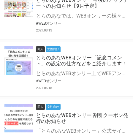
とらのあなWEBオンリー 今後のアップデ
ートのお知らせ【9月予定】
とらのあなでは、WEBオンリーの様々な支援を実施しています。 今回は2021年9月に実装を予定しているアップデート情報についてご紹介いたします。 とらのあなWEBオンリーサイトはこちら
#WEBオンリー
2021.08.13
同人
女性向け
とらのあなWEBオンリー「記念コメン
ト」の設定の仕方などをご紹介します！
とらのあなWEBオンリー上でWEBアンソロジーが作成できる「記念コメント」について、その使い方や作成手順を解説します！ 支援タイプを「サークル参加型」「サークル参加型・マルシェ(イベント会場)機能付き」でお申し込みいただいている主催者様はぜひご活用ください♪ とらのあなWEBオンリーサイトはこちら
#WEBオンリー
2021.06.18
同人
女性向け
とらのあなWEBオンリー 割引クーポン発
行のお知らせ
「とらのあなWEBオンリー」公式サイトでとらのあな通販の「割引クーポン」を配布中！ イベントごとに開催当日限定で使える割引クーポンのシリアルコードを発行します。 とらのあなWEBオンリーのページをチェックして、イベント当日にお得にお買い物を楽しみましょう♪ ※本キャンペーンは予告なく終了する場合がございます。 とらのあなWEBオンリーサイトはこちら