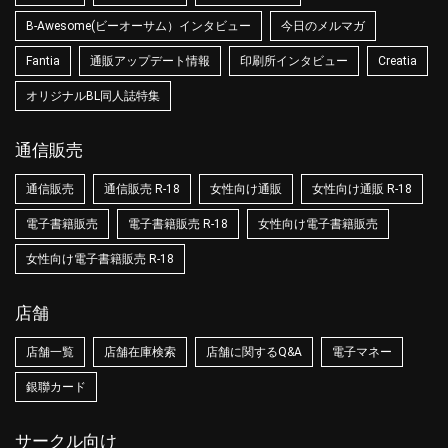
B-Awesome(ビーオーサム）インタビュー
今日のメルマガ
Fantia
通販アップデート情報
印刷所インタビュー
Creatia
オリジナルBL同人誌特集
通信販売
通信販売
通信販売 R-18
女性向け通販
女性向け通販 R-18
電子書籍販売
電子書籍販売 R-18
女性向け電子書籍販売
女性向け電子書籍販売 R-18
店舗
店舗一覧
店舗在庫検索
店舗に関するQ&A
電子マネー
銀聯カード
サークル向け