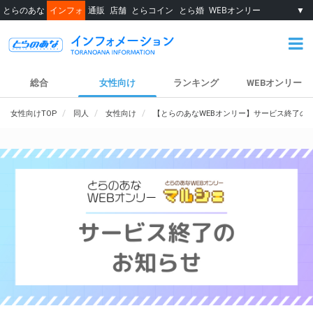
とらのあな
インフォ
通販
店舗
とらコイン
とら婚
WEBオンリー
▼
総合
女性向け
ランキング
WEBオンリー
女性向けTOP
同人
女性向け
【とらのあなWEBオンリー】サービス終了の