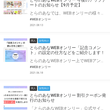
とらのあなWEBオンリー 今後のアップデ
ートのお知らせ【9月予定】
とらのあなでは、WEBオンリーの様々な支援を実施しています。 今回は2021年9月に実装を予定しているアップデート情報についてご紹介いたします。 とらのあなWEBオンリーサイトはこちら
#WEBオンリー
2021.08.13
同人
女性向け
とらのあなWEBオンリー「記念コメン
ト」の設定の仕方などをご紹介します！
とらのあなWEBオンリー上でWEBアンソロジーが作成できる「記念コメント」について、その使い方や作成手順を解説します！ 支援タイプを「サークル参加型」「サークル参加型・マルシェ(イベント会場)機能付き」でお申し込みいただいている主催者様はぜひご活用ください♪ とらのあなWEBオンリーサイトはこちら
#WEBオンリー
2021.06.18
同人
女性向け
とらのあなWEBオンリー 割引クーポン発
行のお知らせ
「とらのあなWEBオンリー」公式サイトでとらのあな通販の「割引クーポン」を配布中！ イベントごとに開催当日限定で使える割引クーポンのシリアルコードを発行します。 とらのあなWEBオンリーのページをチェックして、イベント当日にお得にお買い物を楽しみましょう♪ ※本キャンペーンは予告なく終了する場合がございます。 とらのあなWEBオンリーサイトはこちら