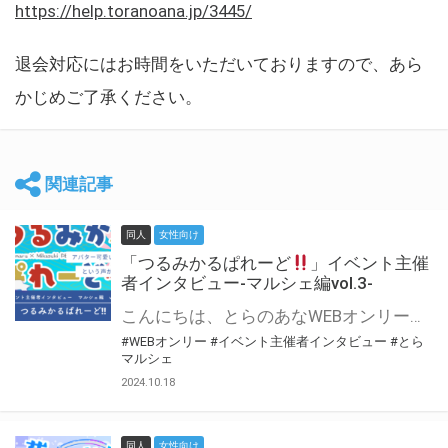
https://help.toranoana.jp/3445/
退会対応にはお時間をいただいておりますので、あら
かじめご了承ください。
関連記事
同人
女性向け
「つるみかるぱれーど
」イベント主催
者インタビュー-マルシェ編vol.3-
こんにちは、とらのあなWEBオンリー運営スタッフです。 新たにお届けする、イベント主催者インタビュー-マルシェ編-は、 とらのあなWEBオンリー「マルシェ」をご利用した主催様に 「マルシェ」を使って開催した感想や心がけをお聞きする企画です。 今回は、WEBオンリー初開催「つるみかるぱれーど
#WEBオンリー
#イベント主催者インタビュー
#とら
マルシェ
2024.10.18
同人
女性向け