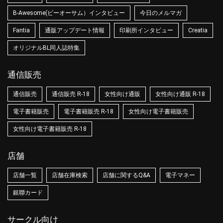
B-Awesome(ビーオーサム）インタビュー
今日のメルマガ
Fantia
通販アップデート情報
印刷所インタビュー
Creatia
オリジナルBL同人誌特集
通信販売
通信販売
通信販売 R-18
女性向け通販
女性向け通販 R-18
電子書籍販売
電子書籍販売 R-18
女性向け電子書籍販売
女性向け電子書籍販売 R-18
店舗
店舗一覧
店舗在庫検索
店舗に関するQ&A
電子マネー
銀聯カード
サークル向け