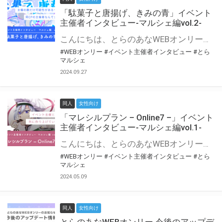
「駄菓子と唐揚げ、きみの青」イベント
主催者インタビュー-マルシェ編vol.2-
こんにちは、とらのあなWEBオンリー運営スタッフです。 新たにお届けする、イベント主催者インタビュー-マルシェ編-は、 とらのあなWEBオンリー「マルシェ」をご利用の主催様に 「マルシェ」を使ってイベントを開催した感想や心がけをお聞きする企画です。 今回は、WEBオンリー初開催「駄菓子と唐揚げ、きみの青」より、 主催のぎこ六屋様にお話を伺いました。 協力：ぎこ六屋様／イベント公式Twitter（@krkgwks） とらのあなWEBオンリー「マルシェ」とは？ WEBオンリーでリアルタイムでコミュニケーションがとれるオンライン会場です。
#WEBオンリー
#イベント主催者インタビュー
#とら
マルシェ
2024.09.27
同人
女性向け
「マレシルプラン – Online7 –」イベント
主催者インタビュー-マルシェ編vol.1-
こんにちは、とらのあなWEBオンリー運営スタッフです。 新たにお届けする、イベント主催者インタビュー-マルシェ編-は、 とらのあなWEBオンリー「マルシェ」をご利用した主催様に 「マルシェ」を使って開催した感想や心がけをお聞きする企画です。 今回は、WEBオンリー開催7回目迎えた「マレシルプラン – Online7 –」より、 主催の玉川うた様にお話を伺いました。 ▼マレシルプランのインタビュー前回記事 「イベント主催者インタビュー vol.6」はこちら 協力：玉川うた様（マレシルプラン実行委員会 代表）／イベント公式Twitter（@mallesil_plan） とらのあなWEBオンリー「マルシェ」とは？ WEBオンリーでリアルタイムでコミュニケーションがとれるオンライン会場です。
#WEBオンリー
#イベント主催者インタビュー
#とら
マルシェ
2024.05.09
同人
女性向け