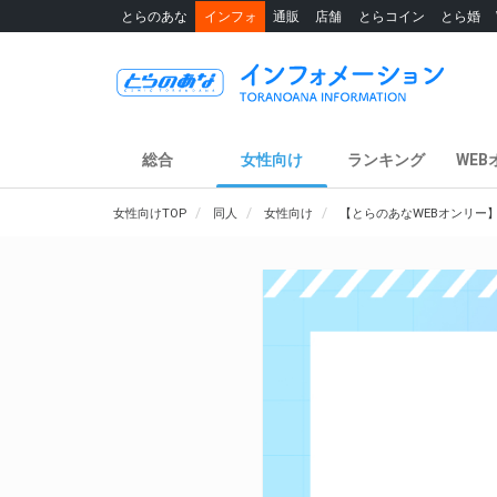
とらのあな
インフォ
通販
店舗
とらコイン
とら婚
総合
女性向け
ランキング
WEB
女性向けTOP
同人
女性向け
【とらのあなWEBオンリー