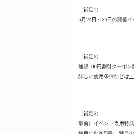
（補足1）
5月24日～26日の開
（補足2）
通販100円割引クーポン
詳しい使用条件などは
（補足3）
事前にイベント専用特
特典の配布期限、特典