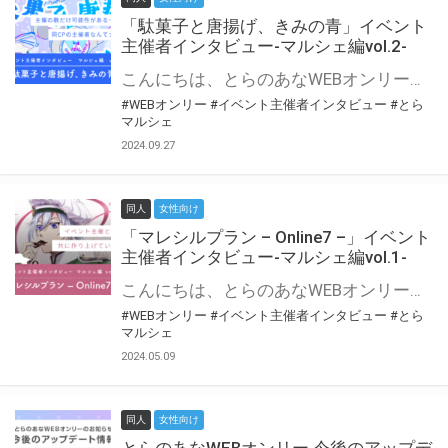
「駄菓子と唐揚げ、きみの青」イベント
主催者インタビュー-マルシェ編vol.2-
こんにちは、とらのあなWEBオンリー運営スタッフです。 新たにお届けする、イベント主催者インタビュー-マルシェ編-は、 とらのあなWEBオンリー「マルシェ」をご利用の主催様に 「マルシェ」を使ってイベントを開催した感想や心がけをお聞きする企画です。 今回は、WEBオンリー初開催「駄菓子と唐揚げ、きみの青」より、 主催のぎこ六屋様にお話を伺いました。 協力：ぎこ六屋様／イベント公式Twitter（@krkgwks） とらのあなWEBオンリー「マルシェ」とは？ WEBオンリーでリアルタイムでコミュニケーションがとれるオンライン会場です。
#WEBオンリー
#イベント主催者インタビュー
#とら
マルシェ
2024.09.27
同人
女性向け
「マレシルプラン – Online7 –」イベント
主催者インタビュー-マルシェ編vol.1-
こんにちは、とらのあなWEBオンリー運営スタッフです。 新たにお届けする、イベント主催者インタビュー-マルシェ編-は、 とらのあなWEBオンリー「マルシェ」をご利用した主催様に 「マルシェ」を使って開催した感想や心がけをお聞きする企画です。 今回は、WEBオンリー開催7回目迎えた「マレシルプラン – Online7 –」より、 主催の玉川うた様にお話を伺いました。 ▼マレシルプランのインタビュー前回記事 「イベント主催者インタビュー vol.6」はこちら 協力：玉川うた様（マレシルプラン実行委員会 代表）／イベント公式Twitter（@mallesil_plan） とらのあなWEBオンリー「マルシェ」とは？ WEBオンリーでリアルタイムでコミュニケーションがとれるオンライン会場です。
#WEBオンリー
#イベント主催者インタビュー
#とら
マルシェ
2024.05.09
同人
女性向け