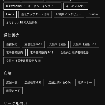
B-Awesome(ビーオーサム）インタビュー
今日のメルマガ
Fantia
通販アップデート情報
印刷所インタビュー
Creatia
オリジナルBL同人誌特集
通信販売
通信販売
通信販売 R-18
女性向け通販
女性向け通販 R-18
電子書籍販売
電子書籍販売 R-18
女性向け電子書籍販売
女性向け電子書籍販売 R-18
店舗
店舗一覧
店舗在庫検索
店舗に関するQ&A
電子マネー
銀聯カード
サークル向け