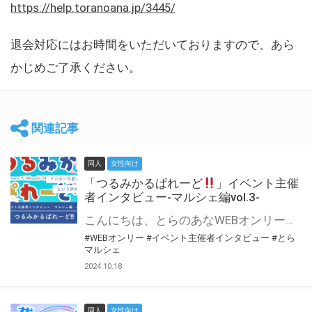
https://help.toranoana.jp/3445/
退会対応にはお時間をいただいておりますので、あら
かじめご了承ください。
関連記事
同人
女性向け
「つるみかるぱれーど
」イベント主催
者インタビュー-マルシェ編vol.3-
こんにちは、とらのあなWEBオンリー運営スタッフです。 新たにお届けする、イベント主催者インタビュー-マルシェ編-は、 とらのあなWEBオンリー「マルシェ」をご利用した主催様に 「マルシェ」を使って開催した感想や心がけをお聞きする企画です。 今回は、WEBオンリー初開催「つるみかるぱれーど
#WEBオンリー
#イベント主催者インタビュー
#とら
マルシェ
2024.10.18
同人
女性向け