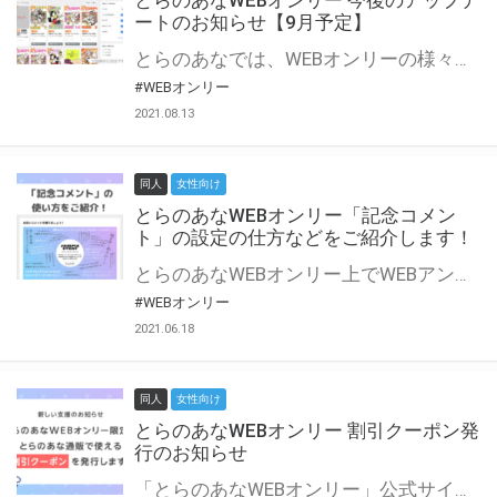
とらのあなWEBオンリー 今後のアップデ
ートのお知らせ【9月予定】
とらのあなでは、WEBオンリーの様々な支援を実施しています。 今回は2021年9月に実装を予定しているアップデート情報についてご紹介いたします。 とらのあなWEBオンリーサイトはこちら
#WEBオンリー
2021.08.13
同人
女性向け
とらのあなWEBオンリー「記念コメン
ト」の設定の仕方などをご紹介します！
とらのあなWEBオンリー上でWEBアンソロジーが作成できる「記念コメント」について、その使い方や作成手順を解説します！ 支援タイプを「サークル参加型」「サークル参加型・マルシェ(イベント会場)機能付き」でお申し込みいただいている主催者様はぜひご活用ください♪ とらのあなWEBオンリーサイトはこちら
#WEBオンリー
2021.06.18
同人
女性向け
とらのあなWEBオンリー 割引クーポン発
行のお知らせ
「とらのあなWEBオンリー」公式サイトでとらのあな通販の「割引クーポン」を配布中！ イベントごとに開催当日限定で使える割引クーポンのシリアルコードを発行します。 とらのあなWEBオンリーのページをチェックして、イベント当日にお得にお買い物を楽しみましょう♪ ※本キャンペーンは予告なく終了する場合がございます。 とらのあなWEBオンリーサイトはこちら