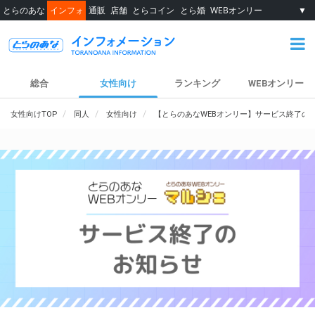
とらのあな
インフォ
通販
店舗
とらコイン
とら婚
WEBオンリー
▼
総合
女性向け
ランキング
WEBオンリー
女性向けTOP
同人
女性向け
【とらのあなWEBオンリー】サービス終了の