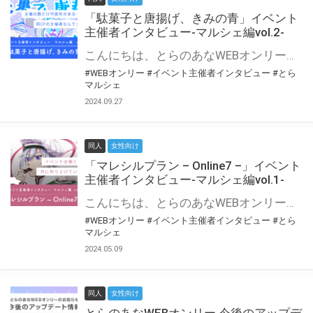
「駄菓子と唐揚げ、きみの青」イベント
主催者インタビュー-マルシェ編vol.2-
こんにちは、とらのあなWEBオンリー運営スタッフです。 新たにお届けする、イベント主催者インタビュー-マルシェ編-は、 とらのあなWEBオンリー「マルシェ」をご利用の主催様に 「マルシェ」を使ってイベントを開催した感想や心がけをお聞きする企画です。 今回は、WEBオンリー初開催「駄菓子と唐揚げ、きみの青」より、 主催のぎこ六屋様にお話を伺いました。 協力：ぎこ六屋様／イベント公式Twitter（@krkgwks） とらのあなWEBオンリー「マルシェ」とは？ WEBオンリーでリアルタイムでコミュニケーションがとれるオンライン会場です。
#WEBオンリー
#イベント主催者インタビュー
#とら
マルシェ
2024.09.27
同人
女性向け
「マレシルプラン – Online7 –」イベント
主催者インタビュー-マルシェ編vol.1-
こんにちは、とらのあなWEBオンリー運営スタッフです。 新たにお届けする、イベント主催者インタビュー-マルシェ編-は、 とらのあなWEBオンリー「マルシェ」をご利用した主催様に 「マルシェ」を使って開催した感想や心がけをお聞きする企画です。 今回は、WEBオンリー開催7回目迎えた「マレシルプラン – Online7 –」より、 主催の玉川うた様にお話を伺いました。 ▼マレシルプランのインタビュー前回記事 「イベント主催者インタビュー vol.6」はこちら 協力：玉川うた様（マレシルプラン実行委員会 代表）／イベント公式Twitter（@mallesil_plan） とらのあなWEBオンリー「マルシェ」とは？ WEBオンリーでリアルタイムでコミュニケーションがとれるオンライン会場です。
#WEBオンリー
#イベント主催者インタビュー
#とら
マルシェ
2024.05.09
同人
女性向け