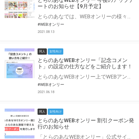
とらのあなWEBオンリー 今後のアップデ
ートのお知らせ【9月予定】
とらのあなでは、WEBオンリーの様々な支援を実施しています。 今回は2021年9月に実装を予定しているアップデート情報についてご紹介いたします。 とらのあなWEBオンリーサイトはこちら
#WEBオンリー
2021.08.13
同人
女性向け
とらのあなWEBオンリー「記念コメン
ト」の設定の仕方などをご紹介します！
とらのあなWEBオンリー上でWEBアンソロジーが作成できる「記念コメント」について、その使い方や作成手順を解説します！ 支援タイプを「サークル参加型」「サークル参加型・マルシェ(イベント会場)機能付き」でお申し込みいただいている主催者様はぜひご活用ください♪ とらのあなWEBオンリーサイトはこちら
#WEBオンリー
2021.06.18
同人
女性向け
とらのあなWEBオンリー 割引クーポン発
行のお知らせ
「とらのあなWEBオンリー」公式サイトでとらのあな通販の「割引クーポン」を配布中！ イベントごとに開催当日限定で使える割引クーポンのシリアルコードを発行します。 とらのあなWEBオンリーのページをチェックして、イベント当日にお得にお買い物を楽しみましょう♪ ※本キャンペーンは予告なく終了する場合がございます。 とらのあなWEBオンリーサイトはこちら