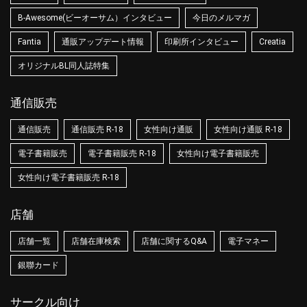
B-Awesome(ビーオーサム）インタビュー
今日のメルマガ
Fantia
通販アップデート情報
印刷所インタビュー
Creatia
オリジナルBL同人誌特集
通信販売
通信販売
通信販売 R-18
女性向け通販
女性向け通販 R-18
電子書籍販売
電子書籍販売 R-18
女性向け電子書籍販売
女性向け電子書籍販売 R-18
店舗
店舗一覧
店舗在庫検索
店舗に関するQ&A
電子マネー
銀聯カード
サークル向け