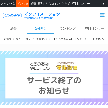
とらのあな
インフォ
通販
店舗
とらコイン
とら婚
WEBオンリー
▼
総合
女性向け
ランキング
WEBオンリー
女性向けTOP
同人
女性向け
【とらのあなWEBオンリー】サービス終了の