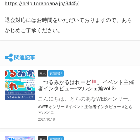
https://help.toranoana.jp/3445/
退会対応にはお時間をいただいておりますので、あら
かじめご了承ください。
関連記事
同人
女性向け
「つるみかるぱれーど
」イベント主催
者インタビュー-マルシェ編vol.3-
こんにちは、とらのあなWEBオンリー運営スタッフです。 新たにお届けする、イベント主催者インタビュー-マルシェ編-は、 とらのあなWEBオンリー「マルシェ」をご利用した主催様に 「マルシェ」を使って開催した感想や心がけをお聞きする企画です。 今回は、WEBオンリー初開催「つるみかるぱれーど
#WEBオンリー
#イベント主催者インタビュー
#とら
マルシェ
2024.10.18
同人
女性向け