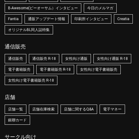
B-Awesome(ビーオーサム）インタビュー
今日のメルマガ
Fantia
通販アップデート情報
印刷所インタビュー
Creatia
オリジナルBL同人誌特集
通信販売
通信販売
通信販売 R-18
女性向け通販
女性向け通販 R-18
電子書籍販売
電子書籍販売 R-18
女性向け電子書籍販売
女性向け電子書籍販売 R-18
店舗
店舗一覧
店舗在庫検索
店舗に関するQ&A
電子マネー
銀聯カード
サークル向け