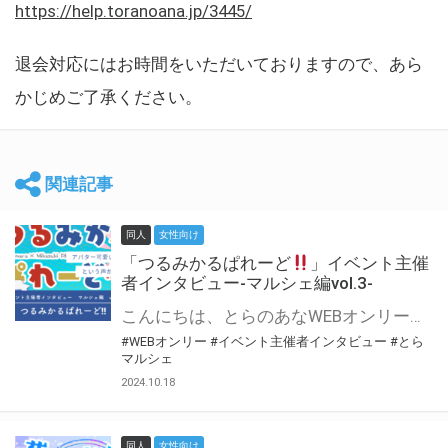
https://help.toranoana.jp/3445/
退会対応にはお時間をいただいておりますので、あら
かじめご了承ください。
関連記事
同人
女性向け
「つるみかるぱれーど
」イベント主催
者インタビュー-マルシェ編vol.3-
こんにちは、とらのあなWEBオンリー運営スタッフです。 新たにお届けする、イベント主催者インタビュー-マルシェ編-は、 とらのあなWEBオンリー「マルシェ」をご利用した主催様に 「マルシェ」を使って開催した感想や心がけをお聞きする企画です。 今回は、WEBオンリー初開催「つるみかるぱれーど
#WEBオンリー
#イベント主催者インタビュー
#とら
マルシェ
2024.10.18
同人
女性向け