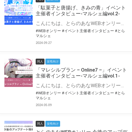
「駄菓子と唐揚げ、きみの青」イベント
主催者インタビュー-マルシェ編vol.2-
こんにちは、とらのあなWEBオンリー運営スタッフです。 新たにお届けする、イベント主催者インタビュー-マルシェ編-は、 とらのあなWEBオンリー「マルシェ」をご利用の主催様に 「マルシェ」を使ってイベントを開催した感想や心がけをお聞きする企画です。 今回は、WEBオンリー初開催「駄菓子と唐揚げ、きみの青」より、 主催のぎこ六屋様にお話を伺いました。 協力：ぎこ六屋様／イベント公式Twitter（@krkgwks） とらのあなWEBオンリー「マルシェ」とは？ WEBオンリーでリアルタイムでコミュニケーションがとれるオンライン会場です。
#WEBオンリー
#イベント主催者インタビュー
#とら
マルシェ
2024.09.27
同人
女性向け
「マレシルプラン – Online7 –」イベント
主催者インタビュー-マルシェ編vol.1-
こんにちは、とらのあなWEBオンリー運営スタッフです。 新たにお届けする、イベント主催者インタビュー-マルシェ編-は、 とらのあなWEBオンリー「マルシェ」をご利用した主催様に 「マルシェ」を使って開催した感想や心がけをお聞きする企画です。 今回は、WEBオンリー開催7回目迎えた「マレシルプラン – Online7 –」より、 主催の玉川うた様にお話を伺いました。 ▼マレシルプランのインタビュー前回記事 「イベント主催者インタビュー vol.6」はこちら 協力：玉川うた様（マレシルプラン実行委員会 代表）／イベント公式Twitter（@mallesil_plan） とらのあなWEBオンリー「マルシェ」とは？ WEBオンリーでリアルタイムでコミュニケーションがとれるオンライン会場です。
#WEBオンリー
#イベント主催者インタビュー
#とら
マルシェ
2024.05.09
同人
女性向け