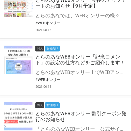
とらのあなWEBオンリー 今後のアップデ
ートのお知らせ【9月予定】
とらのあなでは、WEBオンリーの様々な支援を実施しています。 今回は2021年9月に実装を予定しているアップデート情報についてご紹介いたします。 とらのあなWEBオンリーサイトはこちら
#WEBオンリー
2021.08.13
同人
女性向け
とらのあなWEBオンリー「記念コメン
ト」の設定の仕方などをご紹介します！
とらのあなWEBオンリー上でWEBアンソロジーが作成できる「記念コメント」について、その使い方や作成手順を解説します！ 支援タイプを「サークル参加型」「サークル参加型・マルシェ(イベント会場)機能付き」でお申し込みいただいている主催者様はぜひご活用ください♪ とらのあなWEBオンリーサイトはこちら
#WEBオンリー
2021.06.18
同人
女性向け
とらのあなWEBオンリー 割引クーポン発
行のお知らせ
「とらのあなWEBオンリー」公式サイトでとらのあな通販の「割引クーポン」を配布中！ イベントごとに開催当日限定で使える割引クーポンのシリアルコードを発行します。 とらのあなWEBオンリーのページをチェックして、イベント当日にお得にお買い物を楽しみましょう♪ ※本キャンペーンは予告なく終了する場合がございます。 とらのあなWEBオンリーサイトはこちら