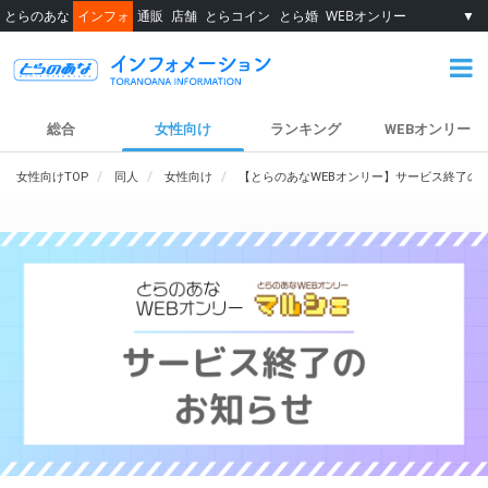
とらのあな
インフォ
通販
店舗
とらコイン
とら婚
WEBオンリー
▼
総合
女性向け
ランキング
WEBオンリー
女性向けTOP
同人
女性向け
【とらのあなWEBオンリー】サービス終了の