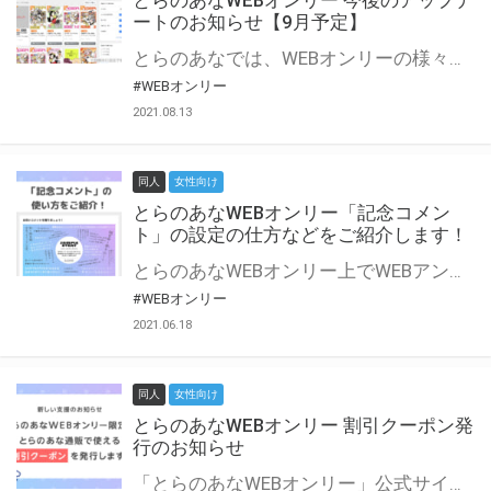
とらのあなWEBオンリー 今後のアップデ
ートのお知らせ【9月予定】
とらのあなでは、WEBオンリーの様々な支援を実施しています。 今回は2021年9月に実装を予定しているアップデート情報についてご紹介いたします。 とらのあなWEBオンリーサイトはこちら
#WEBオンリー
2021.08.13
同人
女性向け
とらのあなWEBオンリー「記念コメン
ト」の設定の仕方などをご紹介します！
とらのあなWEBオンリー上でWEBアンソロジーが作成できる「記念コメント」について、その使い方や作成手順を解説します！ 支援タイプを「サークル参加型」「サークル参加型・マルシェ(イベント会場)機能付き」でお申し込みいただいている主催者様はぜひご活用ください♪ とらのあなWEBオンリーサイトはこちら
#WEBオンリー
2021.06.18
同人
女性向け
とらのあなWEBオンリー 割引クーポン発
行のお知らせ
「とらのあなWEBオンリー」公式サイトでとらのあな通販の「割引クーポン」を配布中！ イベントごとに開催当日限定で使える割引クーポンのシリアルコードを発行します。 とらのあなWEBオンリーのページをチェックして、イベント当日にお得にお買い物を楽しみましょう♪ ※本キャンペーンは予告なく終了する場合がございます。 とらのあなWEBオンリーサイトはこちら