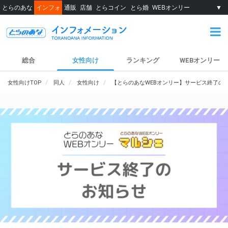
とらのあな
インフォ
通販
店舗
とらコイン
とら婚
WEBオンリー
▼
総合
女性向け
ランキング
WEBオンリー
女性向けTOP
同人
女性向け
【とらのあなWEBオンリー】サービス終了の