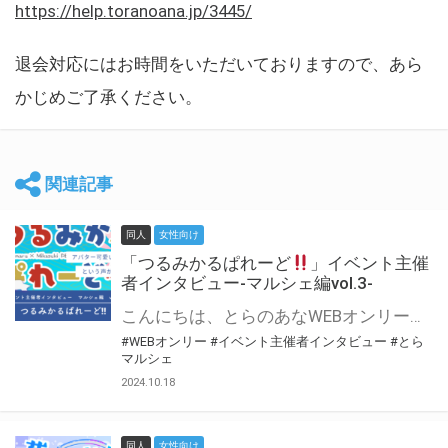
https://help.toranoana.jp/3445/
退会対応にはお時間をいただいておりますので、あら
かじめご了承ください。
関連記事
同人
女性向け
「つるみかるぱれーど
」イベント主催
者インタビュー-マルシェ編vol.3-
こんにちは、とらのあなWEBオンリー運営スタッフです。 新たにお届けする、イベント主催者インタビュー-マルシェ編-は、 とらのあなWEBオンリー「マルシェ」をご利用した主催様に 「マルシェ」を使って開催した感想や心がけをお聞きする企画です。 今回は、WEBオンリー初開催「つるみかるぱれーど
#WEBオンリー
#イベント主催者インタビュー
#とら
マルシェ
2024.10.18
同人
女性向け