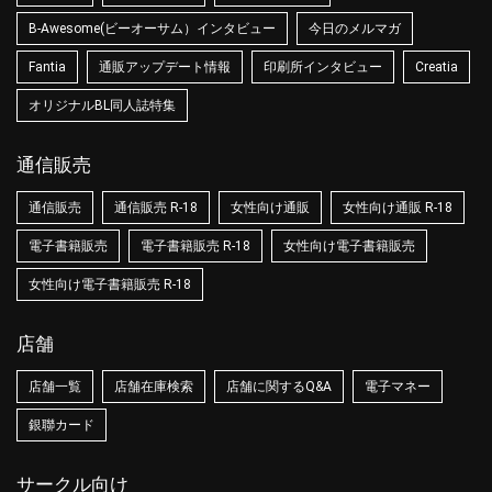
B-Awesome(ビーオーサム）インタビュー
今日のメルマガ
Fantia
通販アップデート情報
印刷所インタビュー
Creatia
オリジナルBL同人誌特集
通信販売
通信販売
通信販売 R-18
女性向け通販
女性向け通販 R-18
電子書籍販売
電子書籍販売 R-18
女性向け電子書籍販売
女性向け電子書籍販売 R-18
店舗
店舗一覧
店舗在庫検索
店舗に関するQ&A
電子マネー
銀聯カード
サークル向け