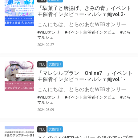
「駄菓子と唐揚げ、きみの青」イベント
主催者インタビュー-マルシェ編vol.2-
こんにちは、とらのあなWEBオンリー運営スタッフです。 新たにお届けする、イベント主催者インタビュー-マルシェ編-は、 とらのあなWEBオンリー「マルシェ」をご利用の主催様に 「マルシェ」を使ってイベントを開催した感想や心がけをお聞きする企画です。 今回は、WEBオンリー初開催「駄菓子と唐揚げ、きみの青」より、 主催のぎこ六屋様にお話を伺いました。 協力：ぎこ六屋様／イベント公式Twitter（@krkgwks） とらのあなWEBオンリー「マルシェ」とは？ WEBオンリーでリアルタイムでコミュニケーションがとれるオンライン会場です。
#WEBオンリー
#イベント主催者インタビュー
#とら
マルシェ
2024.09.27
同人
女性向け
「マレシルプラン – Online7 –」イベント
主催者インタビュー-マルシェ編vol.1-
こんにちは、とらのあなWEBオンリー運営スタッフです。 新たにお届けする、イベント主催者インタビュー-マルシェ編-は、 とらのあなWEBオンリー「マルシェ」をご利用した主催様に 「マルシェ」を使って開催した感想や心がけをお聞きする企画です。 今回は、WEBオンリー開催7回目迎えた「マレシルプラン – Online7 –」より、 主催の玉川うた様にお話を伺いました。 ▼マレシルプランのインタビュー前回記事 「イベント主催者インタビュー vol.6」はこちら 協力：玉川うた様（マレシルプラン実行委員会 代表）／イベント公式Twitter（@mallesil_plan） とらのあなWEBオンリー「マルシェ」とは？ WEBオンリーでリアルタイムでコミュニケーションがとれるオンライン会場です。
#WEBオンリー
#イベント主催者インタビュー
#とら
マルシェ
2024.05.09
同人
女性向け