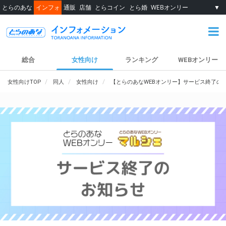
とらのあな
インフォ
通販
店舗
とらコイン
とら婚
WEBオンリー
▼
総合
女性向け
ランキング
WEBオンリー
女性向けTOP
同人
女性向け
【とらのあなWEBオンリー】サービス終了の