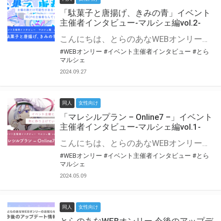
「駄菓子と唐揚げ、きみの青」イベント
主催者インタビュー-マルシェ編vol.2-
こんにちは、とらのあなWEBオンリー運営スタッフです。 新たにお届けする、イベント主催者インタビュー-マルシェ編-は、 とらのあなWEBオンリー「マルシェ」をご利用の主催様に 「マルシェ」を使ってイベントを開催した感想や心がけをお聞きする企画です。 今回は、WEBオンリー初開催「駄菓子と唐揚げ、きみの青」より、 主催のぎこ六屋様にお話を伺いました。 協力：ぎこ六屋様／イベント公式Twitter（@krkgwks） とらのあなWEBオンリー「マルシェ」とは？ WEBオンリーでリアルタイムでコミュニケーションがとれるオンライン会場です。
#WEBオンリー
#イベント主催者インタビュー
#とら
マルシェ
2024.09.27
同人
女性向け
「マレシルプラン – Online7 –」イベント
主催者インタビュー-マルシェ編vol.1-
こんにちは、とらのあなWEBオンリー運営スタッフです。 新たにお届けする、イベント主催者インタビュー-マルシェ編-は、 とらのあなWEBオンリー「マルシェ」をご利用した主催様に 「マルシェ」を使って開催した感想や心がけをお聞きする企画です。 今回は、WEBオンリー開催7回目迎えた「マレシルプラン – Online7 –」より、 主催の玉川うた様にお話を伺いました。 ▼マレシルプランのインタビュー前回記事 「イベント主催者インタビュー vol.6」はこちら 協力：玉川うた様（マレシルプラン実行委員会 代表）／イベント公式Twitter（@mallesil_plan） とらのあなWEBオンリー「マルシェ」とは？ WEBオンリーでリアルタイムでコミュニケーションがとれるオンライン会場です。
#WEBオンリー
#イベント主催者インタビュー
#とら
マルシェ
2024.05.09
同人
女性向け