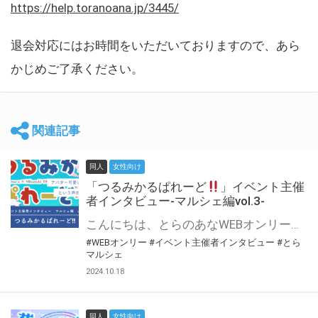
https://help.toranoana.jp/3445/
退会対応にはお時間をいただいておりますので、あら
かじめご了承ください。
関連記事
同人
女性向け
「つるみかるぱれーど
」イベント主催
者インタビュー-マルシェ編vol.3-
こんにちは、とらのあなWEBオンリー運営スタッフです。 新たにお届けする、イベント主催者インタビュー-マルシェ編-は、 とらのあなWEBオンリー「マルシェ」をご利用した主催様に 「マルシェ」を使って開催した感想や心がけをお聞きする企画です。 今回は、WEBオンリー初開催「つるみかるぱれーど
#WEBオンリー
#イベント主催者インタビュー
#とら
マルシェ
2024.10.18
同人
女性向け