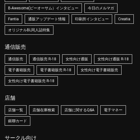
B-Awesome(ビーオーサム）インタビュー
今日のメルマガ
Fantia
通販アップデート情報
印刷所インタビュー
Creatia
オリジナルBL同人誌特集
通信販売
通信販売
通信販売 R-18
女性向け通販
女性向け通販 R-18
電子書籍販売
電子書籍販売 R-18
女性向け電子書籍販売
女性向け電子書籍販売 R-18
店舗
店舗一覧
店舗在庫検索
店舗に関するQ&A
電子マネー
銀聯カード
サークル向け