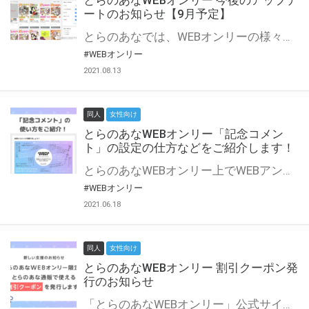
とらのあなWEBオンリー 今後のアップデ
ートのお知らせ【9月予定】
とらのあなでは、WEBオンリーの様々な支援を実施しています。 今回は2021年9月に実装を予定しているアップデート情報についてご紹介いたします。 とらのあなWEBオンリーサイトはこちら
#WEBオンリー
2021.08.13
同人
女性向け
とらのあなWEBオンリー「記念コメン
ト」の設定の仕方などをご紹介します！
とらのあなWEBオンリー上でWEBアンソロジーが作成できる「記念コメント」について、その使い方や作成手順を解説します！ 支援タイプを「サークル参加型」「サークル参加型・マルシェ(イベント会場)機能付き」でお申し込みいただいている主催者様はぜひご活用ください♪ とらのあなWEBオンリーサイトはこちら
#WEBオンリー
2021.06.18
同人
女性向け
とらのあなWEBオンリー 割引クーポン発
行のお知らせ
「とらのあなWEBオンリー」公式サイトでとらのあな通販の「割引クーポン」を配布中！ イベントごとに開催当日限定で使える割引クーポンのシリアルコードを発行します。 とらのあなWEBオンリーのページをチェックして、イベント当日にお得にお買い物を楽しみましょう♪ ※本キャンペーンは予告なく終了する場合がございます。 とらのあなWEBオンリーサイトはこちら