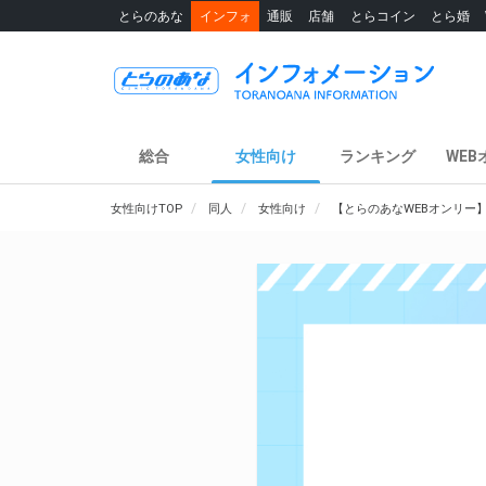
とらのあな
インフォ
通販
店舗
とらコイン
とら婚
総合
女性向け
ランキング
WEB
女性向けTOP
同人
女性向け
【とらのあなWEBオンリー