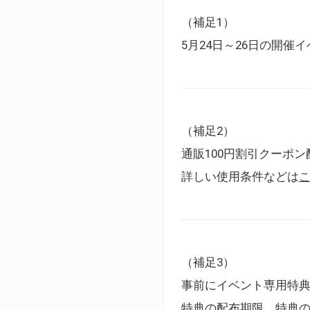
（補足1）
5月24日～26日の開
（補足2）
通販100円割引クーポン
詳しい使用条件などは
（補足3）
事前にイベント専用特
特典の配布期限、特典