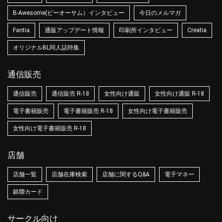
B-Awesome(ビーオーサム）インタビュー
今日のメルマガ
Fantia
通販アップデート情報
印刷所インタビュー
Creatia
オリジナルBL同人誌特集
通信販売
通信販売
通信販売 R-18
女性向け通販
女性向け通販 R-18
電子書籍販売
電子書籍販売 R-18
女性向け電子書籍販売
女性向け電子書籍販売 R-18
店舗
店舗一覧
店舗在庫検索
店舗に関するQ&A
電子マネー
銀聯カード
サークル向け