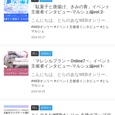
「駄菓子と唐揚げ、きみの青」イベント
主催者インタビュー-マルシェ編vol.2-
こんにちは、とらのあなWEBオンリー運営スタッフです。 新たにお届けする、イベント主催者インタビュー-マルシェ編-は、 とらのあなWEBオンリー「マルシェ」をご利用の主催様に 「マルシェ」を使ってイベントを開催した感想や心がけをお聞きする企画です。 今回は、WEBオンリー初開催「駄菓子と唐揚げ、きみの青」より、 主催のぎこ六屋様にお話を伺いました。 協力：ぎこ六屋様／イベント公式Twitter（@krkgwks） とらのあなWEBオンリー「マルシェ」とは？ WEBオンリーでリアルタイムでコミュニケーションがとれるオンライン会場です。
#WEBオンリー
#イベント主催者インタビュー
#とら
マルシェ
2024.09.27
同人
女性向け
「マレシルプラン – Online7 –」イベント
主催者インタビュー-マルシェ編vol.1-
こんにちは、とらのあなWEBオンリー運営スタッフです。 新たにお届けする、イベント主催者インタビュー-マルシェ編-は、 とらのあなWEBオンリー「マルシェ」をご利用した主催様に 「マルシェ」を使って開催した感想や心がけをお聞きする企画です。 今回は、WEBオンリー開催7回目迎えた「マレシルプラン – Online7 –」より、 主催の玉川うた様にお話を伺いました。 ▼マレシルプランのインタビュー前回記事 「イベント主催者インタビュー vol.6」はこちら 協力：玉川うた様（マレシルプラン実行委員会 代表）／イベント公式Twitter（@mallesil_plan） とらのあなWEBオンリー「マルシェ」とは？ WEBオンリーでリアルタイムでコミュニケーションがとれるオンライン会場です。
#WEBオンリー
#イベント主催者インタビュー
#とら
マルシェ
2024.05.09
同人
女性向け