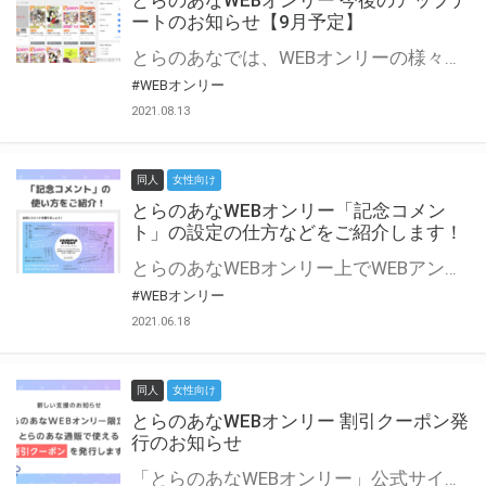
とらのあなWEBオンリー 今後のアップデ
ートのお知らせ【9月予定】
とらのあなでは、WEBオンリーの様々な支援を実施しています。 今回は2021年9月に実装を予定しているアップデート情報についてご紹介いたします。 とらのあなWEBオンリーサイトはこちら
#WEBオンリー
2021.08.13
同人
女性向け
とらのあなWEBオンリー「記念コメン
ト」の設定の仕方などをご紹介します！
とらのあなWEBオンリー上でWEBアンソロジーが作成できる「記念コメント」について、その使い方や作成手順を解説します！ 支援タイプを「サークル参加型」「サークル参加型・マルシェ(イベント会場)機能付き」でお申し込みいただいている主催者様はぜひご活用ください♪ とらのあなWEBオンリーサイトはこちら
#WEBオンリー
2021.06.18
同人
女性向け
とらのあなWEBオンリー 割引クーポン発
行のお知らせ
「とらのあなWEBオンリー」公式サイトでとらのあな通販の「割引クーポン」を配布中！ イベントごとに開催当日限定で使える割引クーポンのシリアルコードを発行します。 とらのあなWEBオンリーのページをチェックして、イベント当日にお得にお買い物を楽しみましょう♪ ※本キャンペーンは予告なく終了する場合がございます。 とらのあなWEBオンリーサイトはこちら