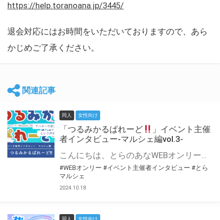
https://help.toranoana.jp/3445/
退会対応にはお時間をいただいておりますので、あら
かじめご了承ください。
関連記事
同人
女性向け
「つるみかるぱれーど
」イベント主催
者インタビュー-マルシェ編vol.3-
こんにちは、とらのあなWEBオンリー運営スタッフです。 新たにお届けする、イベント主催者インタビュー-マルシェ編-は、 とらのあなWEBオンリー「マルシェ」をご利用した主催様に 「マルシェ」を使って開催した感想や心がけをお聞きする企画です。 今回は、WEBオンリー初開催「つるみかるぱれーど
#WEBオンリー
#イベント主催者インタビュー
#とら
マルシェ
2024.10.18
同人
女性向け