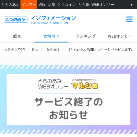
とらのあな
インフォ
通販
店舗
とらコイン
とら婚
WEBオンリー
▼
総合
女性向け
ランキング
WEBオンリー
女性向けTOP
同人
女性向け
【とらのあなWEBオンリー】サービス終了の