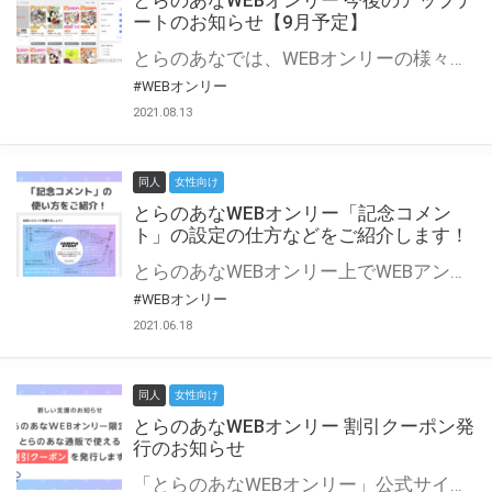
とらのあなWEBオンリー 今後のアップデ
ートのお知らせ【9月予定】
とらのあなでは、WEBオンリーの様々な支援を実施しています。 今回は2021年9月に実装を予定しているアップデート情報についてご紹介いたします。 とらのあなWEBオンリーサイトはこちら
#WEBオンリー
2021.08.13
同人
女性向け
とらのあなWEBオンリー「記念コメン
ト」の設定の仕方などをご紹介します！
とらのあなWEBオンリー上でWEBアンソロジーが作成できる「記念コメント」について、その使い方や作成手順を解説します！ 支援タイプを「サークル参加型」「サークル参加型・マルシェ(イベント会場)機能付き」でお申し込みいただいている主催者様はぜひご活用ください♪ とらのあなWEBオンリーサイトはこちら
#WEBオンリー
2021.06.18
同人
女性向け
とらのあなWEBオンリー 割引クーポン発
行のお知らせ
「とらのあなWEBオンリー」公式サイトでとらのあな通販の「割引クーポン」を配布中！ イベントごとに開催当日限定で使える割引クーポンのシリアルコードを発行します。 とらのあなWEBオンリーのページをチェックして、イベント当日にお得にお買い物を楽しみましょう♪ ※本キャンペーンは予告なく終了する場合がございます。 とらのあなWEBオンリーサイトはこちら