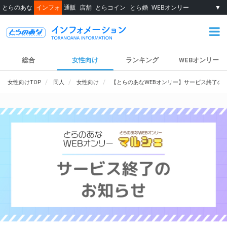
とらのあな
インフォ
通販
店舗
とらコイン
とら婚
WEBオンリー
▼
総合
女性向け
ランキング
WEBオンリー
女性向けTOP
同人
女性向け
【とらのあなWEBオンリー】サービス終了の