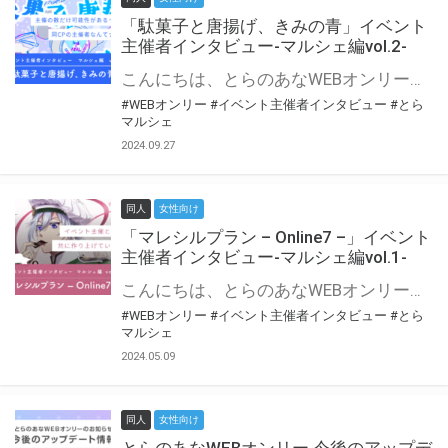
「駄菓子と唐揚げ、きみの青」イベント
主催者インタビュー-マルシェ編vol.2-
こんにちは、とらのあなWEBオンリー運営スタッフです。 新たにお届けする、イベント主催者インタビュー-マルシェ編-は、 とらのあなWEBオンリー「マルシェ」をご利用の主催様に 「マルシェ」を使ってイベントを開催した感想や心がけをお聞きする企画です。 今回は、WEBオンリー初開催「駄菓子と唐揚げ、きみの青」より、 主催のぎこ六屋様にお話を伺いました。 協力：ぎこ六屋様／イベント公式Twitter（@krkgwks） とらのあなWEBオンリー「マルシェ」とは？ WEBオンリーでリアルタイムでコミュニケーションがとれるオンライン会場です。
#WEBオンリー
#イベント主催者インタビュー
#とら
マルシェ
2024.09.27
同人
女性向け
「マレシルプラン – Online7 –」イベント
主催者インタビュー-マルシェ編vol.1-
こんにちは、とらのあなWEBオンリー運営スタッフです。 新たにお届けする、イベント主催者インタビュー-マルシェ編-は、 とらのあなWEBオンリー「マルシェ」をご利用した主催様に 「マルシェ」を使って開催した感想や心がけをお聞きする企画です。 今回は、WEBオンリー開催7回目迎えた「マレシルプラン – Online7 –」より、 主催の玉川うた様にお話を伺いました。 ▼マレシルプランのインタビュー前回記事 「イベント主催者インタビュー vol.6」はこちら 協力：玉川うた様（マレシルプラン実行委員会 代表）／イベント公式Twitter（@mallesil_plan） とらのあなWEBオンリー「マルシェ」とは？ WEBオンリーでリアルタイムでコミュニケーションがとれるオンライン会場です。
#WEBオンリー
#イベント主催者インタビュー
#とら
マルシェ
2024.05.09
同人
女性向け