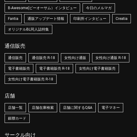
B-Awesome(ビーオーサム）インタビュー
今日のメルマガ
Fantia
通販アップデート情報
印刷所インタビュー
Creatia
オリジナルBL同人誌特集
通信販売
通信販売
通信販売 R-18
女性向け通販
女性向け通販 R-18
電子書籍販売
電子書籍販売 R-18
女性向け電子書籍販売
女性向け電子書籍販売 R-18
店舗
店舗一覧
店舗在庫検索
店舗に関するQ&A
電子マネー
銀聯カード
サークル向け