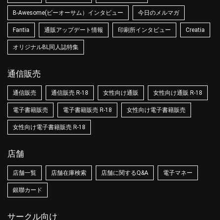
B-Awesome(ビーオーサム）インタビュー
今日のメルマガ
Fantia
通販アップデート情報
印刷所インタビュー
Creatia
オリジナルBL同人誌特集
通信販売
通信販売
通信販売 R-18
女性向け通販
女性向け通販 R-18
電子書籍販売
電子書籍販売 R-18
女性向け電子書籍販売
女性向け電子書籍販売 R-18
店舗
店舗一覧
店舗在庫検索
店舗に関するQ&A
電子マネー
銀聯カード
サークル向け