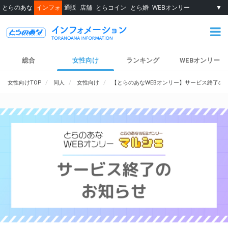
とらのあな
インフォ
通販
店舗
とらコイン
とら婚
WEBオンリー
▼
総合
女性向け
ランキング
WEBオンリー
女性向けTOP
同人
女性向け
【とらのあなWEBオンリー】サービス終了の