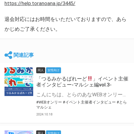
https://help.toranoana.jp/3445/
退会対応にはお時間をいただいておりますので、あら
かじめご了承ください。
関連記事
同人
女性向け
「つるみかるぱれーど
」イベント主催
者インタビュー-マルシェ編vol.3-
こんにちは、とらのあなWEBオンリー運営スタッフです。 新たにお届けする、イベント主催者インタビュー-マルシェ編-は、 とらのあなWEBオンリー「マルシェ」をご利用した主催様に 「マルシェ」を使って開催した感想や心がけをお聞きする企画です。 今回は、WEBオンリー初開催「つるみかるぱれーど
#WEBオンリー
#イベント主催者インタビュー
#とら
マルシェ
2024.10.18
同人
女性向け