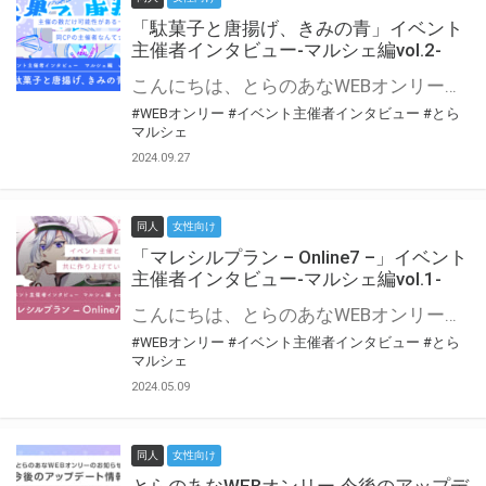
「駄菓子と唐揚げ、きみの青」イベント
主催者インタビュー-マルシェ編vol.2-
こんにちは、とらのあなWEBオンリー運営スタッフです。 新たにお届けする、イベント主催者インタビュー-マルシェ編-は、 とらのあなWEBオンリー「マルシェ」をご利用の主催様に 「マルシェ」を使ってイベントを開催した感想や心がけをお聞きする企画です。 今回は、WEBオンリー初開催「駄菓子と唐揚げ、きみの青」より、 主催のぎこ六屋様にお話を伺いました。 協力：ぎこ六屋様／イベント公式Twitter（@krkgwks） とらのあなWEBオンリー「マルシェ」とは？ WEBオンリーでリアルタイムでコミュニケーションがとれるオンライン会場です。
#WEBオンリー
#イベント主催者インタビュー
#とら
マルシェ
2024.09.27
同人
女性向け
「マレシルプラン – Online7 –」イベント
主催者インタビュー-マルシェ編vol.1-
こんにちは、とらのあなWEBオンリー運営スタッフです。 新たにお届けする、イベント主催者インタビュー-マルシェ編-は、 とらのあなWEBオンリー「マルシェ」をご利用した主催様に 「マルシェ」を使って開催した感想や心がけをお聞きする企画です。 今回は、WEBオンリー開催7回目迎えた「マレシルプラン – Online7 –」より、 主催の玉川うた様にお話を伺いました。 ▼マレシルプランのインタビュー前回記事 「イベント主催者インタビュー vol.6」はこちら 協力：玉川うた様（マレシルプラン実行委員会 代表）／イベント公式Twitter（@mallesil_plan） とらのあなWEBオンリー「マルシェ」とは？ WEBオンリーでリアルタイムでコミュニケーションがとれるオンライン会場です。
#WEBオンリー
#イベント主催者インタビュー
#とら
マルシェ
2024.05.09
同人
女性向け