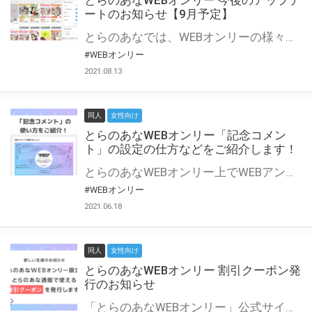
とらのあなWEBオンリー 今後のアップデ
ートのお知らせ【9月予定】
とらのあなでは、WEBオンリーの様々な支援を実施しています。 今回は2021年9月に実装を予定しているアップデート情報についてご紹介いたします。 とらのあなWEBオンリーサイトはこちら
#WEBオンリー
2021.08.13
同人
女性向け
とらのあなWEBオンリー「記念コメン
ト」の設定の仕方などをご紹介します！
とらのあなWEBオンリー上でWEBアンソロジーが作成できる「記念コメント」について、その使い方や作成手順を解説します！ 支援タイプを「サークル参加型」「サークル参加型・マルシェ(イベント会場)機能付き」でお申し込みいただいている主催者様はぜひご活用ください♪ とらのあなWEBオンリーサイトはこちら
#WEBオンリー
2021.06.18
同人
女性向け
とらのあなWEBオンリー 割引クーポン発
行のお知らせ
「とらのあなWEBオンリー」公式サイトでとらのあな通販の「割引クーポン」を配布中！ イベントごとに開催当日限定で使える割引クーポンのシリアルコードを発行します。 とらのあなWEBオンリーのページをチェックして、イベント当日にお得にお買い物を楽しみましょう♪ ※本キャンペーンは予告なく終了する場合がございます。 とらのあなWEBオンリーサイトはこちら