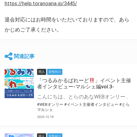
https://help.toranoana.jp/3445/
退会対応にはお時間をいただいておりますので、あら
かじめご了承ください。
関連記事
同人
女性向け
「つるみかるぱれーど
」イベント主催
者インタビュー-マルシェ編vol.3-
こんにちは、とらのあなWEBオンリー運営スタッフです。 新たにお届けする、イベント主催者インタビュー-マルシェ編-は、 とらのあなWEBオンリー「マルシェ」をご利用した主催様に 「マルシェ」を使って開催した感想や心がけをお聞きする企画です。 今回は、WEBオンリー初開催「つるみかるぱれーど
#WEBオンリー
#イベント主催者インタビュー
#とら
マルシェ
2024.10.18
同人
女性向け