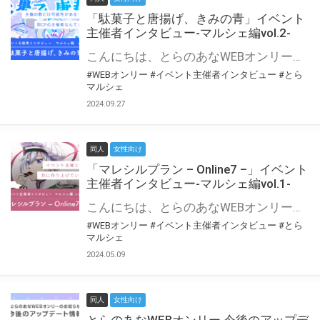
「駄菓子と唐揚げ、きみの青」イベント
主催者インタビュー-マルシェ編vol.2-
こんにちは、とらのあなWEBオンリー運営スタッフです。 新たにお届けする、イベント主催者インタビュー-マルシェ編-は、 とらのあなWEBオンリー「マルシェ」をご利用の主催様に 「マルシェ」を使ってイベントを開催した感想や心がけをお聞きする企画です。 今回は、WEBオンリー初開催「駄菓子と唐揚げ、きみの青」より、 主催のぎこ六屋様にお話を伺いました。 協力：ぎこ六屋様／イベント公式Twitter（@krkgwks） とらのあなWEBオンリー「マルシェ」とは？ WEBオンリーでリアルタイムでコミュニケーションがとれるオンライン会場です。
#WEBオンリー
#イベント主催者インタビュー
#とら
マルシェ
2024.09.27
同人
女性向け
「マレシルプラン – Online7 –」イベント
主催者インタビュー-マルシェ編vol.1-
こんにちは、とらのあなWEBオンリー運営スタッフです。 新たにお届けする、イベント主催者インタビュー-マルシェ編-は、 とらのあなWEBオンリー「マルシェ」をご利用した主催様に 「マルシェ」を使って開催した感想や心がけをお聞きする企画です。 今回は、WEBオンリー開催7回目迎えた「マレシルプラン – Online7 –」より、 主催の玉川うた様にお話を伺いました。 ▼マレシルプランのインタビュー前回記事 「イベント主催者インタビュー vol.6」はこちら 協力：玉川うた様（マレシルプラン実行委員会 代表）／イベント公式Twitter（@mallesil_plan） とらのあなWEBオンリー「マルシェ」とは？ WEBオンリーでリアルタイムでコミュニケーションがとれるオンライン会場です。
#WEBオンリー
#イベント主催者インタビュー
#とら
マルシェ
2024.05.09
同人
女性向け