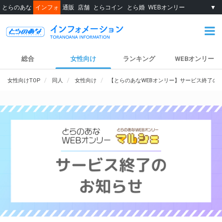
とらのあな
インフォ
通販
店舗
とらコイン
とら婚
WEBオンリー
▼
総合
女性向け
ランキング
WEBオンリー
女性向けTOP
同人
女性向け
【とらのあなWEBオンリー】サービス終了の