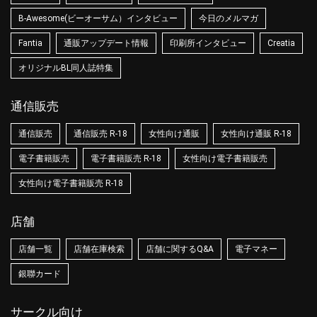
B-Awesome(ビーオーサム）インタビュー
今日のメルマガ
Fantia
通販アップデート情報
印刷所インタビュー
Creatia
オリジナルBL同人誌特集
通信販売
通信販売
通信販売 R-18
女性向け通販
女性向け通販 R-18
電子書籍販売
電子書籍販売 R-18
女性向け電子書籍販売
女性向け電子書籍販売 R-18
店舗
店舗一覧
店舗在庫検索
店舗に関するQ&A
電子マネー
銀聯カード
サークル向け