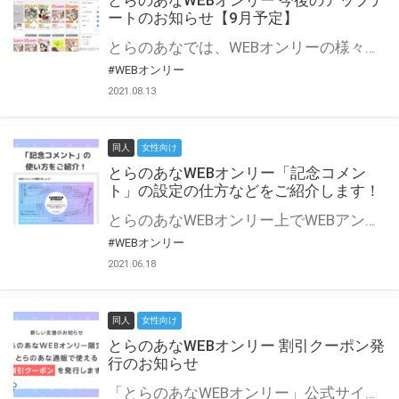
とらのあなWEBオンリー 今後のアップデ
ートのお知らせ【9月予定】
とらのあなでは、WEBオンリーの様々な支援を実施しています。 今回は2021年9月に実装を予定しているアップデート情報についてご紹介いたします。 とらのあなWEBオンリーサイトはこちら
#WEBオンリー
2021.08.13
同人
女性向け
とらのあなWEBオンリー「記念コメン
ト」の設定の仕方などをご紹介します！
とらのあなWEBオンリー上でWEBアンソロジーが作成できる「記念コメント」について、その使い方や作成手順を解説します！ 支援タイプを「サークル参加型」「サークル参加型・マルシェ(イベント会場)機能付き」でお申し込みいただいている主催者様はぜひご活用ください♪ とらのあなWEBオンリーサイトはこちら
#WEBオンリー
2021.06.18
同人
女性向け
とらのあなWEBオンリー 割引クーポン発
行のお知らせ
「とらのあなWEBオンリー」公式サイトでとらのあな通販の「割引クーポン」を配布中！ イベントごとに開催当日限定で使える割引クーポンのシリアルコードを発行します。 とらのあなWEBオンリーのページをチェックして、イベント当日にお得にお買い物を楽しみましょう♪ ※本キャンペーンは予告なく終了する場合がございます。 とらのあなWEBオンリーサイトはこちら