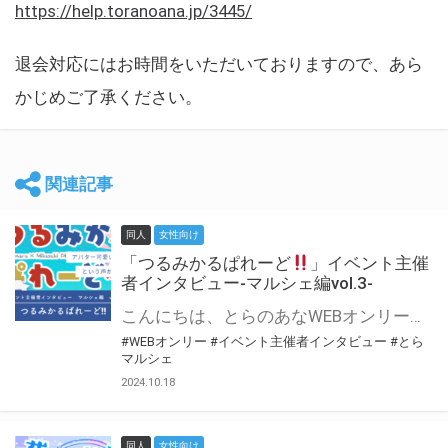
https://help.toranoana.jp/3445/
退会対応にはお時間をいただいておりますので、あら
かじめご了承ください。
関連記事
同人
女性向け
「つるみかるぱれーど
」イベント主催
者インタビュー-マルシェ編vol.3-
こんにちは、とらのあなWEBオンリー運営スタッフです。 新たにお届けする、イベント主催者インタビュー-マルシェ編-は、 とらのあなWEBオンリー「マルシェ」をご利用した主催様に 「マルシェ」を使って開催した感想や心がけをお聞きする企画です。 今回は、WEBオンリー初開催「つるみかるぱれーど
#WEBオンリー
#イベント主催者インタビュー
#とら
マルシェ
2024.10.18
同人
女性向け