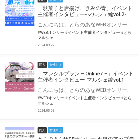
「駄菓子と唐揚げ、きみの青」イベント
主催者インタビュー-マルシェ編vol.2-
こんにちは、とらのあなWEBオンリー運営スタッフです。 新たにお届けする、イベント主催者インタビュー-マルシェ編-は、 とらのあなWEBオンリー「マルシェ」をご利用の主催様に 「マルシェ」を使ってイベントを開催した感想や心がけをお聞きする企画です。 今回は、WEBオンリー初開催「駄菓子と唐揚げ、きみの青」より、 主催のぎこ六屋様にお話を伺いました。 協力：ぎこ六屋様／イベント公式Twitter（@krkgwks） とらのあなWEBオンリー「マルシェ」とは？ WEBオンリーでリアルタイムでコミュニケーションがとれるオンライン会場です。
#WEBオンリー
#イベント主催者インタビュー
#とら
マルシェ
2024.09.27
同人
女性向け
「マレシルプラン – Online7 –」イベント
主催者インタビュー-マルシェ編vol.1-
こんにちは、とらのあなWEBオンリー運営スタッフです。 新たにお届けする、イベント主催者インタビュー-マルシェ編-は、 とらのあなWEBオンリー「マルシェ」をご利用した主催様に 「マルシェ」を使って開催した感想や心がけをお聞きする企画です。 今回は、WEBオンリー開催7回目迎えた「マレシルプラン – Online7 –」より、 主催の玉川うた様にお話を伺いました。 ▼マレシルプランのインタビュー前回記事 「イベント主催者インタビュー vol.6」はこちら 協力：玉川うた様（マレシルプラン実行委員会 代表）／イベント公式Twitter（@mallesil_plan） とらのあなWEBオンリー「マルシェ」とは？ WEBオンリーでリアルタイムでコミュニケーションがとれるオンライン会場です。
#WEBオンリー
#イベント主催者インタビュー
#とら
マルシェ
2024.05.09
同人
女性向け