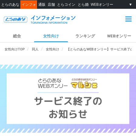
とらのあな
インフォ
通販
店舗
とらコイン
とら婚
WEBオンリー
▼
総合
女性向け
ランキング
WEBオンリー
女性向けTOP
同人
女性向け
【とらのあなWEBオンリー】サービス終了の