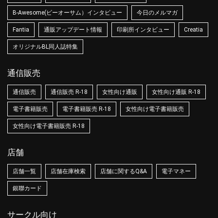
B-Awesome(ビーオーサム）インタビュー
今日のメルマガ
Fantia
通販アップデート情報
印刷所インタビュー
Creatia
オリジナルBL同人誌特集
通信販売
通信販売
通信販売 R-18
女性向け通販
女性向け通販 R-18
電子書籍販売
電子書籍販売 R-18
女性向け電子書籍販売
女性向け電子書籍販売 R-18
店舗
店舗一覧
店舗在庫検索
店舗に関するQ&A
電子マネー
銀聯カード
サークル向け