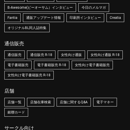
B-Awesome(ビーオーサム）インタビュー
今日のメルマガ
Fantia
通販アップデート情報
印刷所インタビュー
Creatia
オリジナルBL同人誌特集
通信販売
通信販売
通信販売 R-18
女性向け通販
女性向け通販 R-18
電子書籍販売
電子書籍販売 R-18
女性向け電子書籍販売
女性向け電子書籍販売 R-18
店舗
店舗一覧
店舗在庫検索
店舗に関するQ&A
電子マネー
銀聯カード
サークル向け