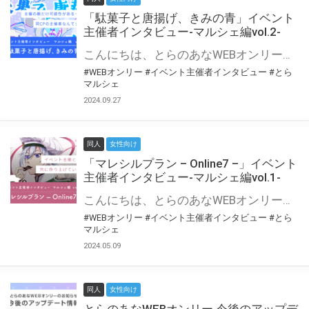
「駄菓子と唐揚げ、きみの青」イベント
主催者インタビュー-マルシェ編vol.2-
こんにちは、とらのあなWEBオンリー運営スタッフです。 新たにお届けする、イベント主催者インタビュー-マルシェ編-は、 とらのあなWEBオンリー「マルシェ」をご利用の主催様に 「マルシェ」を使ってイベントを開催した感想や心がけをお聞きする企画です。 今回は、WEBオンリー初開催「駄菓子と唐揚げ、きみの青」より、 主催のぎこ六屋様にお話を伺いました。 協力：ぎこ六屋様／イベント公式Twitter（@krkgwks） とらのあなWEBオンリー「マルシェ」とは？ WEBオンリーでリアルタイムでコミュニケーションがとれるオンライン会場です。
#WEBオンリー
#イベント主催者インタビュー
#とら
マルシェ
2024.09.27
同人
女性向け
「マレシルプラン – Online7 –」イベント
主催者インタビュー-マルシェ編vol.1-
こんにちは、とらのあなWEBオンリー運営スタッフです。 新たにお届けする、イベント主催者インタビュー-マルシェ編-は、 とらのあなWEBオンリー「マルシェ」をご利用した主催様に 「マルシェ」を使って開催した感想や心がけをお聞きする企画です。 今回は、WEBオンリー開催7回目迎えた「マレシルプラン – Online7 –」より、 主催の玉川うた様にお話を伺いました。 ▼マレシルプランのインタビュー前回記事 「イベント主催者インタビュー vol.6」はこちら 協力：玉川うた様（マレシルプラン実行委員会 代表）／イベント公式Twitter（@mallesil_plan） とらのあなWEBオンリー「マルシェ」とは？ WEBオンリーでリアルタイムでコミュニケーションがとれるオンライン会場です。
#WEBオンリー
#イベント主催者インタビュー
#とら
マルシェ
2024.05.09
同人
女性向け