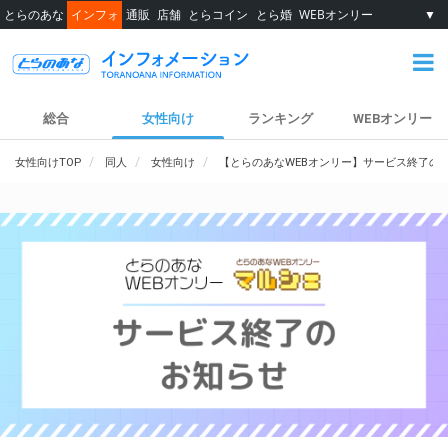
とらのあな
インフォ
通販
店舗
とらコイン
とら婚
WEBオンリー
▼
総合
女性向け
ランキング
WEBオンリー
女性向けTOP
同人
女性向け
【とらのあなWEBオンリー】サービス終了の