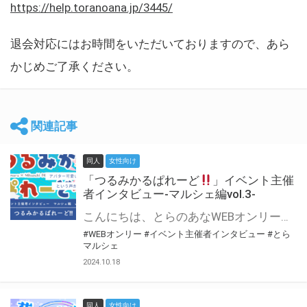
https://help.toranoana.jp/3445/
退会対応にはお時間をいただいておりますので、あら
かじめご了承ください。
関連記事
同人
女性向け
「つるみかるぱれーど
」イベント主催
者インタビュー-マルシェ編vol.3-
こんにちは、とらのあなWEBオンリー運営スタッフです。 新たにお届けする、イベント主催者インタビュー-マルシェ編-は、 とらのあなWEBオンリー「マルシェ」をご利用した主催様に 「マルシェ」を使って開催した感想や心がけをお聞きする企画です。 今回は、WEBオンリー初開催「つるみかるぱれーど
#WEBオンリー
#イベント主催者インタビュー
#とら
マルシェ
2024.10.18
同人
女性向け