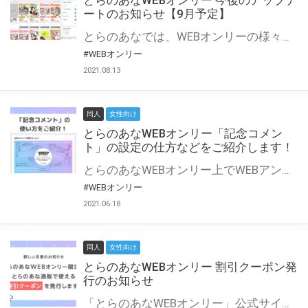
とらのあなWEBオンリー 今後のアップデ
ートのお知らせ【9月予定】
とらのあなでは、WEBオンリーの様々な支援を実施しています。 今回は2021年9月に実装を予定しているアップデート情報についてご紹介いたします。 とらのあなWEBオンリーサイトはこちら
#WEBオンリー
2021.08.13
同人
女性向け
とらのあなWEBオンリー「記念コメン
ト」の設定の仕方などをご紹介します！
とらのあなWEBオンリー上でWEBアンソロジーが作成できる「記念コメント」について、その使い方や作成手順を解説します！ 支援タイプを「サークル参加型」「サークル参加型・マルシェ(イベント会場)機能付き」でお申し込みいただいている主催者様はぜひご活用ください♪ とらのあなWEBオンリーサイトはこちら
#WEBオンリー
2021.06.18
同人
女性向け
とらのあなWEBオンリー 割引クーポン発
行のお知らせ
「とらのあなWEBオンリー」公式サイトでとらのあな通販の「割引クーポン」を配布中！ イベントごとに開催当日限定で使える割引クーポンのシリアルコードを発行します。 とらのあなWEBオンリーのページをチェックして、イベント当日にお得にお買い物を楽しみましょう♪ ※本キャンペーンは予告なく終了する場合がございます。 とらのあなWEBオンリーサイトはこちら