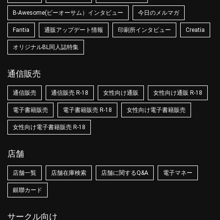
B-Awesome(ビーオーサム）インタビュー
今日のメルマガ
Fantia
通販アップデート情報
印刷所インタビュー
Creatia
オリジナルBL同人誌特集
通信販売
通信販売
通信販売 R-18
女性向け通販
女性向け通販 R-18
電子書籍販売
電子書籍販売 R-18
女性向け電子書籍販売
女性向け電子書籍販売 R-18
店舗
店舗一覧
店舗在庫検索
店舗に関するQ&A
電子マネー
銀聯カード
サークル向け