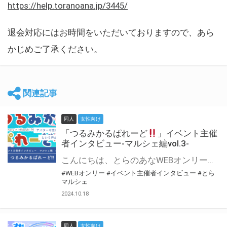
https://help.toranoana.jp/3445/
退会対応にはお時間をいただいておりますので、あら
かじめご了承ください。
関連記事
同人
女性向け
「つるみかるぱれーど
」イベント主催
者インタビュー-マルシェ編vol.3-
こんにちは、とらのあなWEBオンリー運営スタッフです。 新たにお届けする、イベント主催者インタビュー-マルシェ編-は、 とらのあなWEBオンリー「マルシェ」をご利用した主催様に 「マルシェ」を使って開催した感想や心がけをお聞きする企画です。 今回は、WEBオンリー初開催「つるみかるぱれーど
#WEBオンリー
#イベント主催者インタビュー
#とら
マルシェ
2024.10.18
同人
女性向け