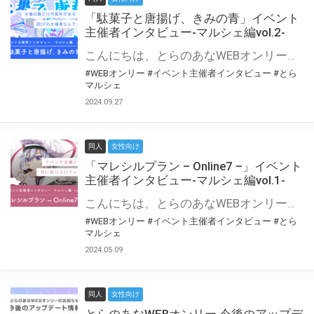
「駄菓子と唐揚げ、きみの青」イベント
主催者インタビュー-マルシェ編vol.2-
こんにちは、とらのあなWEBオンリー運営スタッフです。 新たにお届けする、イベント主催者インタビュー-マルシェ編-は、 とらのあなWEBオンリー「マルシェ」をご利用の主催様に 「マルシェ」を使ってイベントを開催した感想や心がけをお聞きする企画です。 今回は、WEBオンリー初開催「駄菓子と唐揚げ、きみの青」より、 主催のぎこ六屋様にお話を伺いました。 協力：ぎこ六屋様／イベント公式Twitter（@krkgwks） とらのあなWEBオンリー「マルシェ」とは？ WEBオンリーでリアルタイムでコミュニケーションがとれるオンライン会場です。
#WEBオンリー
#イベント主催者インタビュー
#とら
マルシェ
2024.09.27
同人
女性向け
「マレシルプラン – Online7 –」イベント
主催者インタビュー-マルシェ編vol.1-
こんにちは、とらのあなWEBオンリー運営スタッフです。 新たにお届けする、イベント主催者インタビュー-マルシェ編-は、 とらのあなWEBオンリー「マルシェ」をご利用した主催様に 「マルシェ」を使って開催した感想や心がけをお聞きする企画です。 今回は、WEBオンリー開催7回目迎えた「マレシルプラン – Online7 –」より、 主催の玉川うた様にお話を伺いました。 ▼マレシルプランのインタビュー前回記事 「イベント主催者インタビュー vol.6」はこちら 協力：玉川うた様（マレシルプラン実行委員会 代表）／イベント公式Twitter（@mallesil_plan） とらのあなWEBオンリー「マルシェ」とは？ WEBオンリーでリアルタイムでコミュニケーションがとれるオンライン会場です。
#WEBオンリー
#イベント主催者インタビュー
#とら
マルシェ
2024.05.09
同人
女性向け