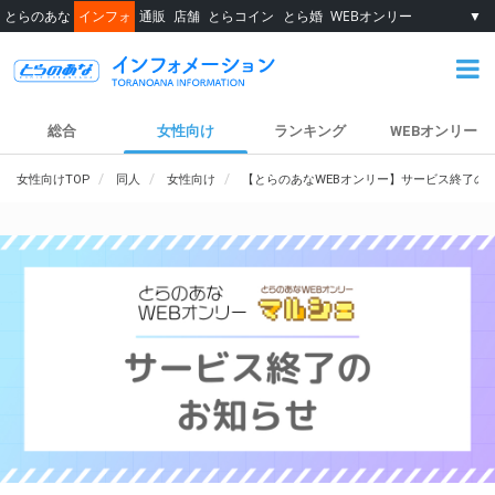
とらのあな
インフォ
通販
店舗
とらコイン
とら婚
WEBオンリー
▼
総合
女性向け
ランキング
WEBオンリー
女性向けTOP
同人
女性向け
【とらのあなWEBオンリー】サービス終了の