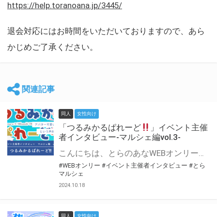
https://help.toranoana.jp/3445/
退会対応にはお時間をいただいておりますので、あら
かじめご了承ください。
関連記事
同人
女性向け
「つるみかるぱれーど
」イベント主催
者インタビュー-マルシェ編vol.3-
こんにちは、とらのあなWEBオンリー運営スタッフです。 新たにお届けする、イベント主催者インタビュー-マルシェ編-は、 とらのあなWEBオンリー「マルシェ」をご利用した主催様に 「マルシェ」を使って開催した感想や心がけをお聞きする企画です。 今回は、WEBオンリー初開催「つるみかるぱれーど
#WEBオンリー
#イベント主催者インタビュー
#とら
マルシェ
2024.10.18
同人
女性向け