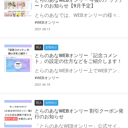
とらのあなWEBオンリー 今後のアップデ
ートのお知らせ【9月予定】
とらのあなでは、WEBオンリーの様々な支援を実施しています。 今回は2021年9月に実装を予定しているアップデート情報についてご紹介いたします。 とらのあなWEBオンリーサイトはこちら
#WEBオンリー
2021.08.13
同人
女性向け
とらのあなWEBオンリー「記念コメン
ト」の設定の仕方などをご紹介します！
とらのあなWEBオンリー上でWEBアンソロジーが作成できる「記念コメント」について、その使い方や作成手順を解説します！ 支援タイプを「サークル参加型」「サークル参加型・マルシェ(イベント会場)機能付き」でお申し込みいただいている主催者様はぜひご活用ください♪ とらのあなWEBオンリーサイトはこちら
#WEBオンリー
2021.06.18
同人
女性向け
とらのあなWEBオンリー 割引クーポン発
行のお知らせ
「とらのあなWEBオンリー」公式サイトでとらのあな通販の「割引クーポン」を配布中！ イベントごとに開催当日限定で使える割引クーポンのシリアルコードを発行します。 とらのあなWEBオンリーのページをチェックして、イベント当日にお得にお買い物を楽しみましょう♪ ※本キャンペーンは予告なく終了する場合がございます。 とらのあなWEBオンリーサイトはこちら