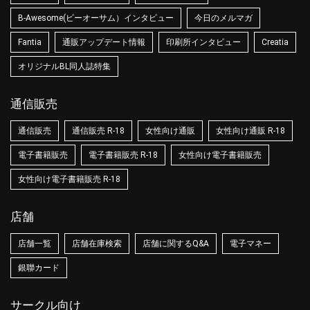
B-Awesome(ビーオーサム）インタビュー
今日のメルマガ
Fantia
通販アップデート情報
印刷所インタビュー
Creatia
オリジナルBL同人誌特集
通信販売
通信販売
通信販売 R-18
女性向け通販
女性向け通販 R-18
電子書籍販売
電子書籍販売 R-18
女性向け電子書籍販売
女性向け電子書籍販売 R-18
店舗
店舗一覧
店舗在庫検索
店舗に関するQ&A
電子マネー
銀聯カード
サークル向け