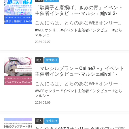
「駄菓子と唐揚げ、きみの青」イベント
主催者インタビュー-マルシェ編vol.2-
こんにちは、とらのあなWEBオンリー運営スタッフです。 新たにお届けする、イベント主催者インタビュー-マルシェ編-は、 とらのあなWEBオンリー「マルシェ」をご利用の主催様に 「マルシェ」を使ってイベントを開催した感想や心がけをお聞きする企画です。 今回は、WEBオンリー初開催「駄菓子と唐揚げ、きみの青」より、 主催のぎこ六屋様にお話を伺いました。 協力：ぎこ六屋様／イベント公式Twitter（@krkgwks） とらのあなWEBオンリー「マルシェ」とは？ WEBオンリーでリアルタイムでコミュニケーションがとれるオンライン会場です。
#WEBオンリー
#イベント主催者インタビュー
#とら
マルシェ
2024.09.27
同人
女性向け
「マレシルプラン – Online7 –」イベント
主催者インタビュー-マルシェ編vol.1-
こんにちは、とらのあなWEBオンリー運営スタッフです。 新たにお届けする、イベント主催者インタビュー-マルシェ編-は、 とらのあなWEBオンリー「マルシェ」をご利用した主催様に 「マルシェ」を使って開催した感想や心がけをお聞きする企画です。 今回は、WEBオンリー開催7回目迎えた「マレシルプラン – Online7 –」より、 主催の玉川うた様にお話を伺いました。 ▼マレシルプランのインタビュー前回記事 「イベント主催者インタビュー vol.6」はこちら 協力：玉川うた様（マレシルプラン実行委員会 代表）／イベント公式Twitter（@mallesil_plan） とらのあなWEBオンリー「マルシェ」とは？ WEBオンリーでリアルタイムでコミュニケーションがとれるオンライン会場です。
#WEBオンリー
#イベント主催者インタビュー
#とら
マルシェ
2024.05.09
同人
女性向け