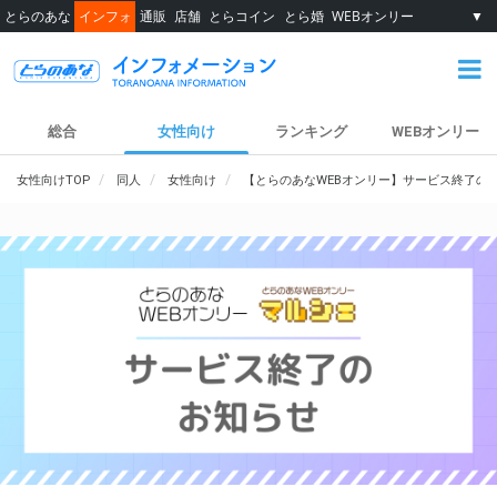
とらのあな
インフォ
通販
店舗
とらコイン
とら婚
WEBオンリー
▼
総合
女性向け
ランキング
WEBオンリー
女性向けTOP
同人
女性向け
【とらのあなWEBオンリー】サービス終了の