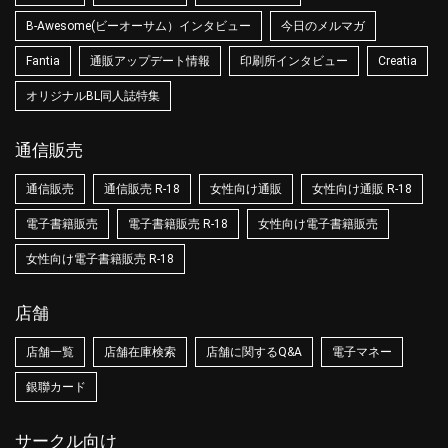
B-Awesome(ビーオーサム）インタビュー
今日のメルマガ
Fantia
通販アップデート情報
印刷所インタビュー
Creatia
オリジナルBL同人誌特集
通信販売
通信販売
通信販売 R-18
女性向け通販
女性向け通販 R-18
電子書籍販売
電子書籍販売 R-18
女性向け電子書籍販売
女性向け電子書籍販売 R-18
店舗
店舗一覧
店舗在庫検索
店舗に関するQ&A
電子マネー
銀聯カード
サークル向け