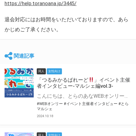
https://help.toranoana.jp/3445/
退会対応にはお時間をいただいておりますので、あら
かじめご了承ください。
関連記事
同人
女性向け
「つるみかるぱれーど
」イベント主催
者インタビュー-マルシェ編vol.3-
こんにちは、とらのあなWEBオンリー運営スタッフです。 新たにお届けする、イベント主催者インタビュー-マルシェ編-は、 とらのあなWEBオンリー「マルシェ」をご利用した主催様に 「マルシェ」を使って開催した感想や心がけをお聞きする企画です。 今回は、WEBオンリー初開催「つるみかるぱれーど
#WEBオンリー
#イベント主催者インタビュー
#とら
マルシェ
2024.10.18
同人
女性向け