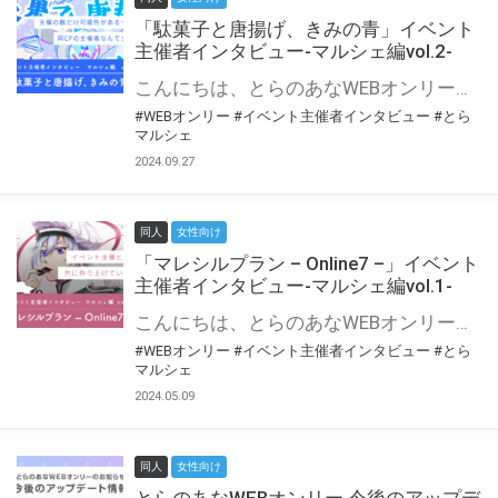
「駄菓子と唐揚げ、きみの青」イベント
主催者インタビュー-マルシェ編vol.2-
こんにちは、とらのあなWEBオンリー運営スタッフです。 新たにお届けする、イベント主催者インタビュー-マルシェ編-は、 とらのあなWEBオンリー「マルシェ」をご利用の主催様に 「マルシェ」を使ってイベントを開催した感想や心がけをお聞きする企画です。 今回は、WEBオンリー初開催「駄菓子と唐揚げ、きみの青」より、 主催のぎこ六屋様にお話を伺いました。 協力：ぎこ六屋様／イベント公式Twitter（@krkgwks） とらのあなWEBオンリー「マルシェ」とは？ WEBオンリーでリアルタイムでコミュニケーションがとれるオンライン会場です。
#WEBオンリー
#イベント主催者インタビュー
#とら
マルシェ
2024.09.27
同人
女性向け
「マレシルプラン – Online7 –」イベント
主催者インタビュー-マルシェ編vol.1-
こんにちは、とらのあなWEBオンリー運営スタッフです。 新たにお届けする、イベント主催者インタビュー-マルシェ編-は、 とらのあなWEBオンリー「マルシェ」をご利用した主催様に 「マルシェ」を使って開催した感想や心がけをお聞きする企画です。 今回は、WEBオンリー開催7回目迎えた「マレシルプラン – Online7 –」より、 主催の玉川うた様にお話を伺いました。 ▼マレシルプランのインタビュー前回記事 「イベント主催者インタビュー vol.6」はこちら 協力：玉川うた様（マレシルプラン実行委員会 代表）／イベント公式Twitter（@mallesil_plan） とらのあなWEBオンリー「マルシェ」とは？ WEBオンリーでリアルタイムでコミュニケーションがとれるオンライン会場です。
#WEBオンリー
#イベント主催者インタビュー
#とら
マルシェ
2024.05.09
同人
女性向け