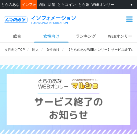
とらのあな
インフォ
通販
店舗
とらコイン
とら婚
WEBオンリー
▼
総合
女性向け
ランキング
WEBオンリー
女性向けTOP
同人
女性向け
【とらのあなWEBオンリー】サービス終了の