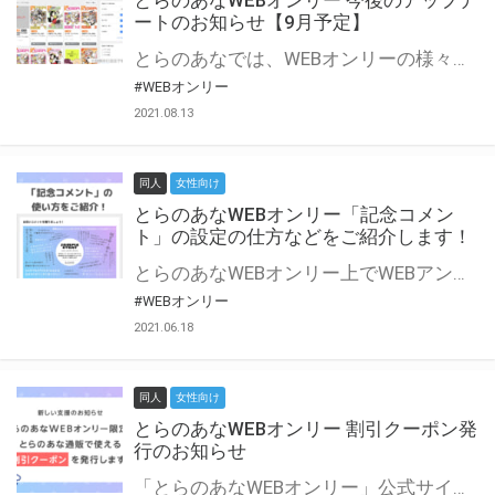
とらのあなWEBオンリー 今後のアップデ
ートのお知らせ【9月予定】
とらのあなでは、WEBオンリーの様々な支援を実施しています。 今回は2021年9月に実装を予定しているアップデート情報についてご紹介いたします。 とらのあなWEBオンリーサイトはこちら
#WEBオンリー
2021.08.13
同人
女性向け
とらのあなWEBオンリー「記念コメン
ト」の設定の仕方などをご紹介します！
とらのあなWEBオンリー上でWEBアンソロジーが作成できる「記念コメント」について、その使い方や作成手順を解説します！ 支援タイプを「サークル参加型」「サークル参加型・マルシェ(イベント会場)機能付き」でお申し込みいただいている主催者様はぜひご活用ください♪ とらのあなWEBオンリーサイトはこちら
#WEBオンリー
2021.06.18
同人
女性向け
とらのあなWEBオンリー 割引クーポン発
行のお知らせ
「とらのあなWEBオンリー」公式サイトでとらのあな通販の「割引クーポン」を配布中！ イベントごとに開催当日限定で使える割引クーポンのシリアルコードを発行します。 とらのあなWEBオンリーのページをチェックして、イベント当日にお得にお買い物を楽しみましょう♪ ※本キャンペーンは予告なく終了する場合がございます。 とらのあなWEBオンリーサイトはこちら