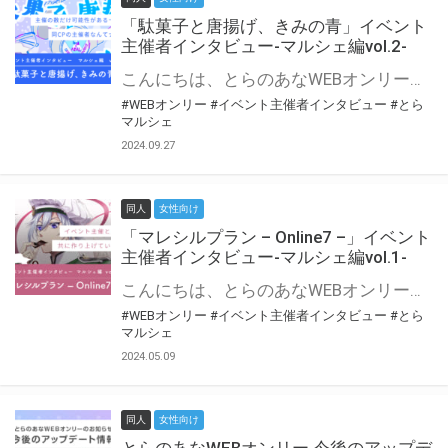
「駄菓子と唐揚げ、きみの青」イベント
主催者インタビュー-マルシェ編vol.2-
こんにちは、とらのあなWEBオンリー運営スタッフです。 新たにお届けする、イベント主催者インタビュー-マルシェ編-は、 とらのあなWEBオンリー「マルシェ」をご利用の主催様に 「マルシェ」を使ってイベントを開催した感想や心がけをお聞きする企画です。 今回は、WEBオンリー初開催「駄菓子と唐揚げ、きみの青」より、 主催のぎこ六屋様にお話を伺いました。 協力：ぎこ六屋様／イベント公式Twitter（@krkgwks） とらのあなWEBオンリー「マルシェ」とは？ WEBオンリーでリアルタイムでコミュニケーションがとれるオンライン会場です。
#WEBオンリー
#イベント主催者インタビュー
#とら
マルシェ
2024.09.27
同人
女性向け
「マレシルプラン – Online7 –」イベント
主催者インタビュー-マルシェ編vol.1-
こんにちは、とらのあなWEBオンリー運営スタッフです。 新たにお届けする、イベント主催者インタビュー-マルシェ編-は、 とらのあなWEBオンリー「マルシェ」をご利用した主催様に 「マルシェ」を使って開催した感想や心がけをお聞きする企画です。 今回は、WEBオンリー開催7回目迎えた「マレシルプラン – Online7 –」より、 主催の玉川うた様にお話を伺いました。 ▼マレシルプランのインタビュー前回記事 「イベント主催者インタビュー vol.6」はこちら 協力：玉川うた様（マレシルプラン実行委員会 代表）／イベント公式Twitter（@mallesil_plan） とらのあなWEBオンリー「マルシェ」とは？ WEBオンリーでリアルタイムでコミュニケーションがとれるオンライン会場です。
#WEBオンリー
#イベント主催者インタビュー
#とら
マルシェ
2024.05.09
同人
女性向け