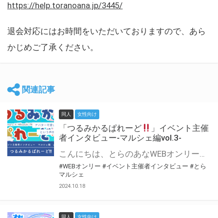
https://help.toranoana.jp/3445/
退会対応にはお時間をいただいておりますので、あら
かじめご了承ください。
関連記事
同人
女性向け
「つるみかるぱれーど
」イベント主催
者インタビュー-マルシェ編vol.3-
こんにちは、とらのあなWEBオンリー運営スタッフです。 新たにお届けする、イベント主催者インタビュー-マルシェ編-は、 とらのあなWEBオンリー「マルシェ」をご利用した主催様に 「マルシェ」を使って開催した感想や心がけをお聞きする企画です。 今回は、WEBオンリー初開催「つるみかるぱれーど
#WEBオンリー
#イベント主催者インタビュー
#とら
マルシェ
2024.10.18
同人
女性向け