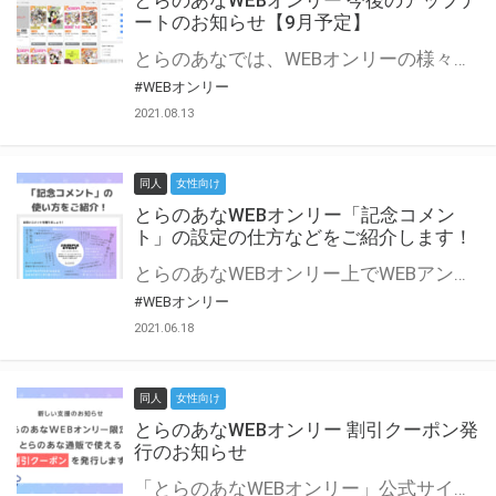
とらのあなWEBオンリー 今後のアップデ
ートのお知らせ【9月予定】
とらのあなでは、WEBオンリーの様々な支援を実施しています。 今回は2021年9月に実装を予定しているアップデート情報についてご紹介いたします。 とらのあなWEBオンリーサイトはこちら
#WEBオンリー
2021.08.13
同人
女性向け
とらのあなWEBオンリー「記念コメン
ト」の設定の仕方などをご紹介します！
とらのあなWEBオンリー上でWEBアンソロジーが作成できる「記念コメント」について、その使い方や作成手順を解説します！ 支援タイプを「サークル参加型」「サークル参加型・マルシェ(イベント会場)機能付き」でお申し込みいただいている主催者様はぜひご活用ください♪ とらのあなWEBオンリーサイトはこちら
#WEBオンリー
2021.06.18
同人
女性向け
とらのあなWEBオンリー 割引クーポン発
行のお知らせ
「とらのあなWEBオンリー」公式サイトでとらのあな通販の「割引クーポン」を配布中！ イベントごとに開催当日限定で使える割引クーポンのシリアルコードを発行します。 とらのあなWEBオンリーのページをチェックして、イベント当日にお得にお買い物を楽しみましょう♪ ※本キャンペーンは予告なく終了する場合がございます。 とらのあなWEBオンリーサイトはこちら