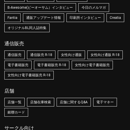
B-Awesome(ビーオーサム）インタビュー
今日のメルマガ
Fantia
通販アップデート情報
印刷所インタビュー
Creatia
オリジナルBL同人誌特集
通信販売
通信販売
通信販売 R-18
女性向け通販
女性向け通販 R-18
電子書籍販売
電子書籍販売 R-18
女性向け電子書籍販売
女性向け電子書籍販売 R-18
店舗
店舗一覧
店舗在庫検索
店舗に関するQ&A
電子マネー
銀聯カード
サークル向け