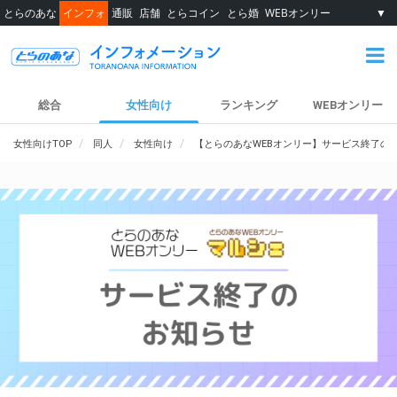
とらのあな
インフォ
通販
店舗
とらコイン
とら婚
WEBオンリー
▼
総合
女性向け
ランキング
WEBオンリー
女性向けTOP
同人
女性向け
【とらのあなWEBオンリー】サービス終了の