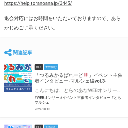
https://help.toranoana.jp/3445/
退会対応にはお時間をいただいておりますので、あら
かじめご了承ください。
関連記事
同人
女性向け
「つるみかるぱれーど
」イベント主催
者インタビュー-マルシェ編vol.3-
こんにちは、とらのあなWEBオンリー運営スタッフです。 新たにお届けする、イベント主催者インタビュー-マルシェ編-は、 とらのあなWEBオンリー「マルシェ」をご利用した主催様に 「マルシェ」を使って開催した感想や心がけをお聞きする企画です。 今回は、WEBオンリー初開催「つるみかるぱれーど
#WEBオンリー
#イベント主催者インタビュー
#とら
マルシェ
2024.10.18
同人
女性向け