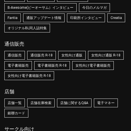
B-Awesome(ビーオーサム）インタビュー
今日のメルマガ
Fantia
通販アップデート情報
印刷所インタビュー
Creatia
オリジナルBL同人誌特集
通信販売
通信販売
通信販売 R-18
女性向け通販
女性向け通販 R-18
電子書籍販売
電子書籍販売 R-18
女性向け電子書籍販売
女性向け電子書籍販売 R-18
店舗
店舗一覧
店舗在庫検索
店舗に関するQ&A
電子マネー
銀聯カード
サークル向け