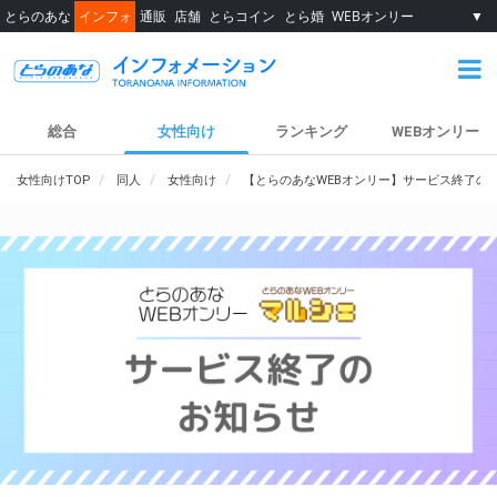
とらのあな
インフォ
通販
店舗
とらコイン
とら婚
WEBオンリー
▼
総合
女性向け
ランキング
WEBオンリー
女性向けTOP
同人
女性向け
【とらのあなWEBオンリー】サービス終了の