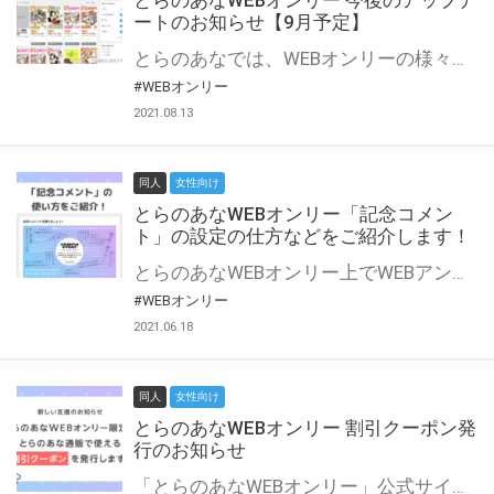
とらのあなWEBオンリー 今後のアップデ
ートのお知らせ【9月予定】
とらのあなでは、WEBオンリーの様々な支援を実施しています。 今回は2021年9月に実装を予定しているアップデート情報についてご紹介いたします。 とらのあなWEBオンリーサイトはこちら
#WEBオンリー
2021.08.13
同人
女性向け
とらのあなWEBオンリー「記念コメン
ト」の設定の仕方などをご紹介します！
とらのあなWEBオンリー上でWEBアンソロジーが作成できる「記念コメント」について、その使い方や作成手順を解説します！ 支援タイプを「サークル参加型」「サークル参加型・マルシェ(イベント会場)機能付き」でお申し込みいただいている主催者様はぜひご活用ください♪ とらのあなWEBオンリーサイトはこちら
#WEBオンリー
2021.06.18
同人
女性向け
とらのあなWEBオンリー 割引クーポン発
行のお知らせ
「とらのあなWEBオンリー」公式サイトでとらのあな通販の「割引クーポン」を配布中！ イベントごとに開催当日限定で使える割引クーポンのシリアルコードを発行します。 とらのあなWEBオンリーのページをチェックして、イベント当日にお得にお買い物を楽しみましょう♪ ※本キャンペーンは予告なく終了する場合がございます。 とらのあなWEBオンリーサイトはこちら