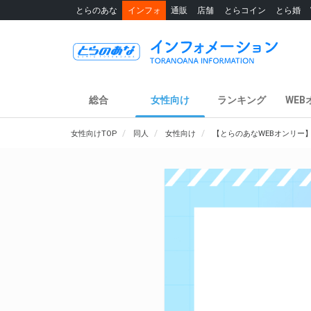
とらのあな
インフォ
通販
店舗
とらコイン
とら婚
総合
女性向け
ランキング
WEB
女性向けTOP
同人
女性向け
【とらのあなWEBオンリー