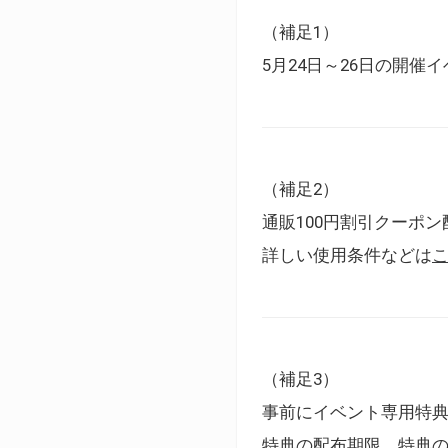
（補足1）
5月24日～26日の開
（補足2）
通販100円割引クーポン
詳しい使用条件などは
（補足3）
事前にイベント専用特
特典の配布期限、特典