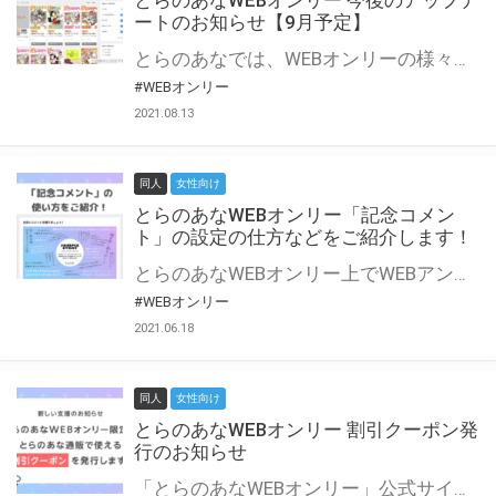
とらのあなWEBオンリー 今後のアップデ
ートのお知らせ【9月予定】
とらのあなでは、WEBオンリーの様々な支援を実施しています。 今回は2021年9月に実装を予定しているアップデート情報についてご紹介いたします。 とらのあなWEBオンリーサイトはこちら
#WEBオンリー
2021.08.13
同人
女性向け
とらのあなWEBオンリー「記念コメン
ト」の設定の仕方などをご紹介します！
とらのあなWEBオンリー上でWEBアンソロジーが作成できる「記念コメント」について、その使い方や作成手順を解説します！ 支援タイプを「サークル参加型」「サークル参加型・マルシェ(イベント会場)機能付き」でお申し込みいただいている主催者様はぜひご活用ください♪ とらのあなWEBオンリーサイトはこちら
#WEBオンリー
2021.06.18
同人
女性向け
とらのあなWEBオンリー 割引クーポン発
行のお知らせ
「とらのあなWEBオンリー」公式サイトでとらのあな通販の「割引クーポン」を配布中！ イベントごとに開催当日限定で使える割引クーポンのシリアルコードを発行します。 とらのあなWEBオンリーのページをチェックして、イベント当日にお得にお買い物を楽しみましょう♪ ※本キャンペーンは予告なく終了する場合がございます。 とらのあなWEBオンリーサイトはこちら