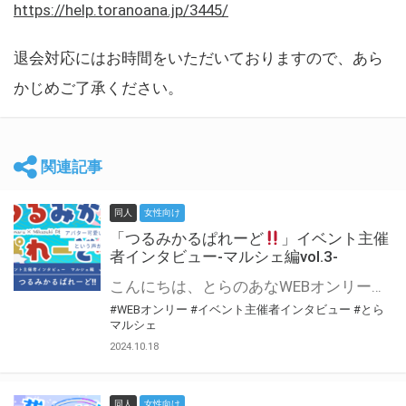
https://help.toranoana.jp/3445/
退会対応にはお時間をいただいておりますので、あら
かじめご了承ください。
関連記事
同人
女性向け
「つるみかるぱれーど
」イベント主催
者インタビュー-マルシェ編vol.3-
こんにちは、とらのあなWEBオンリー運営スタッフです。 新たにお届けする、イベント主催者インタビュー-マルシェ編-は、 とらのあなWEBオンリー「マルシェ」をご利用した主催様に 「マルシェ」を使って開催した感想や心がけをお聞きする企画です。 今回は、WEBオンリー初開催「つるみかるぱれーど
#WEBオンリー
#イベント主催者インタビュー
#とら
マルシェ
2024.10.18
同人
女性向け