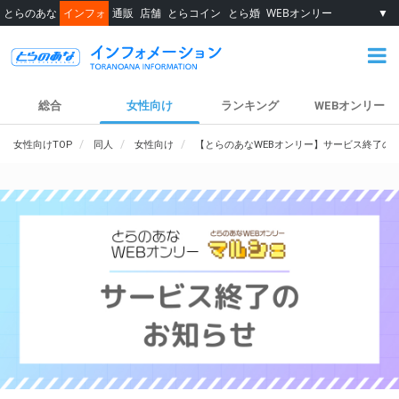
とらのあな
インフォ
通販
店舗
とらコイン
とら婚
WEBオンリー
▼
総合
女性向け
ランキング
WEBオンリー
女性向けTOP
同人
女性向け
【とらのあなWEBオンリー】サービス終了の