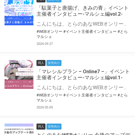
「駄菓子と唐揚げ、きみの青」イベント
主催者インタビュー-マルシェ編vol.2-
こんにちは、とらのあなWEBオンリー運営スタッフです。 新たにお届けする、イベント主催者インタビュー-マルシェ編-は、 とらのあなWEBオンリー「マルシェ」をご利用の主催様に 「マルシェ」を使ってイベントを開催した感想や心がけをお聞きする企画です。 今回は、WEBオンリー初開催「駄菓子と唐揚げ、きみの青」より、 主催のぎこ六屋様にお話を伺いました。 協力：ぎこ六屋様／イベント公式Twitter（@krkgwks） とらのあなWEBオンリー「マルシェ」とは？ WEBオンリーでリアルタイムでコミュニケーションがとれるオンライン会場です。
#WEBオンリー
#イベント主催者インタビュー
#とら
マルシェ
2024.09.27
同人
女性向け
「マレシルプラン – Online7 –」イベント
主催者インタビュー-マルシェ編vol.1-
こんにちは、とらのあなWEBオンリー運営スタッフです。 新たにお届けする、イベント主催者インタビュー-マルシェ編-は、 とらのあなWEBオンリー「マルシェ」をご利用した主催様に 「マルシェ」を使って開催した感想や心がけをお聞きする企画です。 今回は、WEBオンリー開催7回目迎えた「マレシルプラン – Online7 –」より、 主催の玉川うた様にお話を伺いました。 ▼マレシルプランのインタビュー前回記事 「イベント主催者インタビュー vol.6」はこちら 協力：玉川うた様（マレシルプラン実行委員会 代表）／イベント公式Twitter（@mallesil_plan） とらのあなWEBオンリー「マルシェ」とは？ WEBオンリーでリアルタイムでコミュニケーションがとれるオンライン会場です。
#WEBオンリー
#イベント主催者インタビュー
#とら
マルシェ
2024.05.09
同人
女性向け