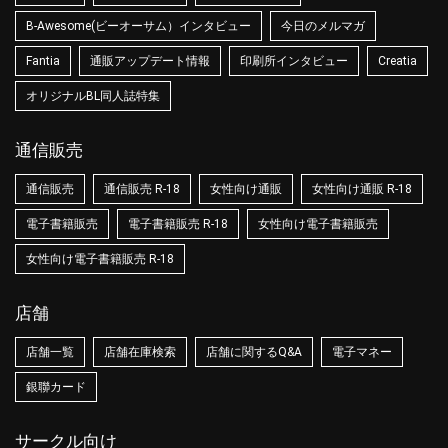
B-Awesome(ビーオーサム）インタビュー
今日のメルマガ
Fantia
通販アップデート情報
印刷所インタビュー
Creatia
オリジナルBL同人誌特集
通信販売
通信販売
通信販売 R-18
女性向け通販
女性向け通販 R-18
電子書籍販売
電子書籍販売 R-18
女性向け電子書籍販売
女性向け電子書籍販売 R-18
店舗
店舗一覧
店舗在庫検索
店舗に関するQ&A
電子マネー
銀聯カード
サークル向け