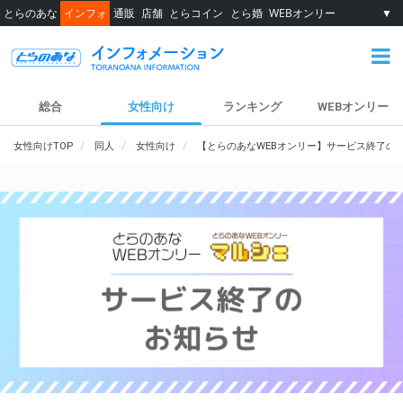
とらのあな
インフォ
通販
店舗
とらコイン
とら婚
WEBオンリー
▼
総合
女性向け
ランキング
WEBオンリー
女性向けTOP
同人
女性向け
【とらのあなWEBオンリー】サービス終了の