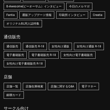
B-Awesome(ビーオーサム）インタビュー
今日のメルマガ
Fantia
通販アップデート情報
印刷所インタビュー
Creatia
オリジナルBL同人誌特集
通信販売
通信販売
通信販売 R-18
女性向け通販
女性向け通販 R-18
電子書籍販売
電子書籍販売 R-18
女性向け電子書籍販売
女性向け電子書籍販売 R-18
店舗
店舗一覧
店舗在庫検索
店舗に関するQ&A
電子マネー
銀聯カード
サークル向け