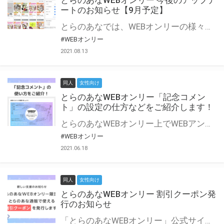
とらのあなWEBオンリー 今後のアップデ
ートのお知らせ【9月予定】
とらのあなでは、WEBオンリーの様々な支援を実施しています。 今回は2021年9月に実装を予定しているアップデート情報についてご紹介いたします。 とらのあなWEBオンリーサイトはこちら
#WEBオンリー
2021.08.13
同人
女性向け
とらのあなWEBオンリー「記念コメン
ト」の設定の仕方などをご紹介します！
とらのあなWEBオンリー上でWEBアンソロジーが作成できる「記念コメント」について、その使い方や作成手順を解説します！ 支援タイプを「サークル参加型」「サークル参加型・マルシェ(イベント会場)機能付き」でお申し込みいただいている主催者様はぜひご活用ください♪ とらのあなWEBオンリーサイトはこちら
#WEBオンリー
2021.06.18
同人
女性向け
とらのあなWEBオンリー 割引クーポン発
行のお知らせ
「とらのあなWEBオンリー」公式サイトでとらのあな通販の「割引クーポン」を配布中！ イベントごとに開催当日限定で使える割引クーポンのシリアルコードを発行します。 とらのあなWEBオンリーのページをチェックして、イベント当日にお得にお買い物を楽しみましょう♪ ※本キャンペーンは予告なく終了する場合がございます。 とらのあなWEBオンリーサイトはこちら