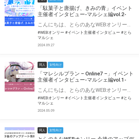
「駄菓子と唐揚げ、きみの青」イベント
主催者インタビュー-マルシェ編vol.2-
こんにちは、とらのあなWEBオンリー運営スタッフです。 新たにお届けする、イベント主催者インタビュー-マルシェ編-は、 とらのあなWEBオンリー「マルシェ」をご利用の主催様に 「マルシェ」を使ってイベントを開催した感想や心がけをお聞きする企画です。 今回は、WEBオンリー初開催「駄菓子と唐揚げ、きみの青」より、 主催のぎこ六屋様にお話を伺いました。 協力：ぎこ六屋様／イベント公式Twitter（@krkgwks） とらのあなWEBオンリー「マルシェ」とは？ WEBオンリーでリアルタイムでコミュニケーションがとれるオンライン会場です。
#WEBオンリー
#イベント主催者インタビュー
#とら
マルシェ
2024.09.27
同人
女性向け
「マレシルプラン – Online7 –」イベント
主催者インタビュー-マルシェ編vol.1-
こんにちは、とらのあなWEBオンリー運営スタッフです。 新たにお届けする、イベント主催者インタビュー-マルシェ編-は、 とらのあなWEBオンリー「マルシェ」をご利用した主催様に 「マルシェ」を使って開催した感想や心がけをお聞きする企画です。 今回は、WEBオンリー開催7回目迎えた「マレシルプラン – Online7 –」より、 主催の玉川うた様にお話を伺いました。 ▼マレシルプランのインタビュー前回記事 「イベント主催者インタビュー vol.6」はこちら 協力：玉川うた様（マレシルプラン実行委員会 代表）／イベント公式Twitter（@mallesil_plan） とらのあなWEBオンリー「マルシェ」とは？ WEBオンリーでリアルタイムでコミュニケーションがとれるオンライン会場です。
#WEBオンリー
#イベント主催者インタビュー
#とら
マルシェ
2024.05.09
同人
女性向け