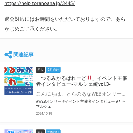
https://help.toranoana.jp/3445/
退会対応にはお時間をいただいておりますので、あら
かじめご了承ください。
関連記事
同人
女性向け
「つるみかるぱれーど
」イベント主催
者インタビュー-マルシェ編vol.3-
こんにちは、とらのあなWEBオンリー運営スタッフです。 新たにお届けする、イベント主催者インタビュー-マルシェ編-は、 とらのあなWEBオンリー「マルシェ」をご利用した主催様に 「マルシェ」を使って開催した感想や心がけをお聞きする企画です。 今回は、WEBオンリー初開催「つるみかるぱれーど
#WEBオンリー
#イベント主催者インタビュー
#とら
マルシェ
2024.10.18
同人
女性向け