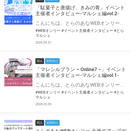
「駄菓子と唐揚げ、きみの青」イベント
主催者インタビュー-マルシェ編vol.2-
こんにちは、とらのあなWEBオンリー運営スタッフです。 新たにお届けする、イベント主催者インタビュー-マルシェ編-は、 とらのあなWEBオンリー「マルシェ」をご利用の主催様に 「マルシェ」を使ってイベントを開催した感想や心がけをお聞きする企画です。 今回は、WEBオンリー初開催「駄菓子と唐揚げ、きみの青」より、 主催のぎこ六屋様にお話を伺いました。 協力：ぎこ六屋様／イベント公式Twitter（@krkgwks） とらのあなWEBオンリー「マルシェ」とは？ WEBオンリーでリアルタイムでコミュニケーションがとれるオンライン会場です。
#WEBオンリー
#イベント主催者インタビュー
#とら
マルシェ
2024.09.27
同人
女性向け
「マレシルプラン – Online7 –」イベント
主催者インタビュー-マルシェ編vol.1-
こんにちは、とらのあなWEBオンリー運営スタッフです。 新たにお届けする、イベント主催者インタビュー-マルシェ編-は、 とらのあなWEBオンリー「マルシェ」をご利用した主催様に 「マルシェ」を使って開催した感想や心がけをお聞きする企画です。 今回は、WEBオンリー開催7回目迎えた「マレシルプラン – Online7 –」より、 主催の玉川うた様にお話を伺いました。 ▼マレシルプランのインタビュー前回記事 「イベント主催者インタビュー vol.6」はこちら 協力：玉川うた様（マレシルプラン実行委員会 代表）／イベント公式Twitter（@mallesil_plan） とらのあなWEBオンリー「マルシェ」とは？ WEBオンリーでリアルタイムでコミュニケーションがとれるオンライン会場です。
#WEBオンリー
#イベント主催者インタビュー
#とら
マルシェ
2024.05.09
同人
女性向け