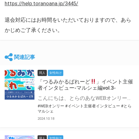
https://help.toranoana.jp/3445/
退会対応にはお時間をいただいておりますので、あら
かじめご了承ください。
関連記事
同人
女性向け
「つるみかるぱれーど
」イベント主催
者インタビュー-マルシェ編vol.3-
こんにちは、とらのあなWEBオンリー運営スタッフです。 新たにお届けする、イベント主催者インタビュー-マルシェ編-は、 とらのあなWEBオンリー「マルシェ」をご利用した主催様に 「マルシェ」を使って開催した感想や心がけをお聞きする企画です。 今回は、WEBオンリー初開催「つるみかるぱれーど
#WEBオンリー
#イベント主催者インタビュー
#とら
マルシェ
2024.10.18
同人
女性向け