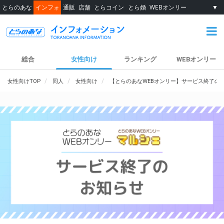
とらのあな
インフォ
通販
店舗
とらコイン
とら婚
WEBオンリー
▼
総合
女性向け
ランキング
WEBオンリー
女性向けTOP
同人
女性向け
【とらのあなWEBオンリー】サービス終了の