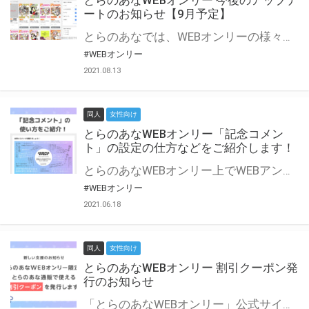
とらのあなWEBオンリー 今後のアップデ
ートのお知らせ【9月予定】
とらのあなでは、WEBオンリーの様々な支援を実施しています。 今回は2021年9月に実装を予定しているアップデート情報についてご紹介いたします。 とらのあなWEBオンリーサイトはこちら
#WEBオンリー
2021.08.13
同人
女性向け
とらのあなWEBオンリー「記念コメン
ト」の設定の仕方などをご紹介します！
とらのあなWEBオンリー上でWEBアンソロジーが作成できる「記念コメント」について、その使い方や作成手順を解説します！ 支援タイプを「サークル参加型」「サークル参加型・マルシェ(イベント会場)機能付き」でお申し込みいただいている主催者様はぜひご活用ください♪ とらのあなWEBオンリーサイトはこちら
#WEBオンリー
2021.06.18
同人
女性向け
とらのあなWEBオンリー 割引クーポン発
行のお知らせ
「とらのあなWEBオンリー」公式サイトでとらのあな通販の「割引クーポン」を配布中！ イベントごとに開催当日限定で使える割引クーポンのシリアルコードを発行します。 とらのあなWEBオンリーのページをチェックして、イベント当日にお得にお買い物を楽しみましょう♪ ※本キャンペーンは予告なく終了する場合がございます。 とらのあなWEBオンリーサイトはこちら