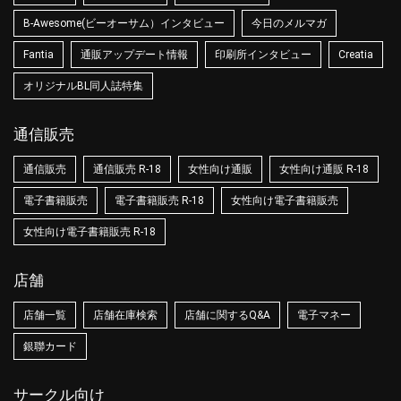
B-Awesome(ビーオーサム）インタビュー
今日のメルマガ
Fantia
通販アップデート情報
印刷所インタビュー
Creatia
オリジナルBL同人誌特集
通信販売
通信販売
通信販売 R-18
女性向け通販
女性向け通販 R-18
電子書籍販売
電子書籍販売 R-18
女性向け電子書籍販売
女性向け電子書籍販売 R-18
店舗
店舗一覧
店舗在庫検索
店舗に関するQ&A
電子マネー
銀聯カード
サークル向け