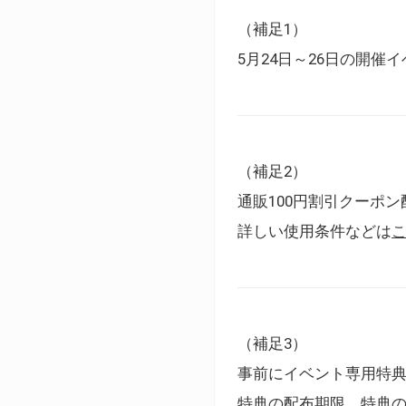
（補足1）
5月24日～26日の開
（補足2）
通販100円割引クーポン
詳しい使用条件などは
（補足3）
事前にイベント専用特
特典の配布期限、特典