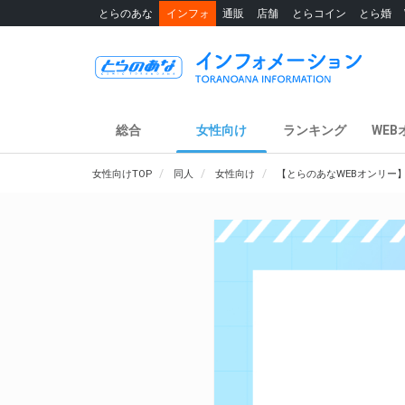
とらのあな
インフォ
通販
店舗
とらコイン
とら婚
総合
女性向け
ランキング
WEB
女性向けTOP
同人
女性向け
【とらのあなWEBオンリー