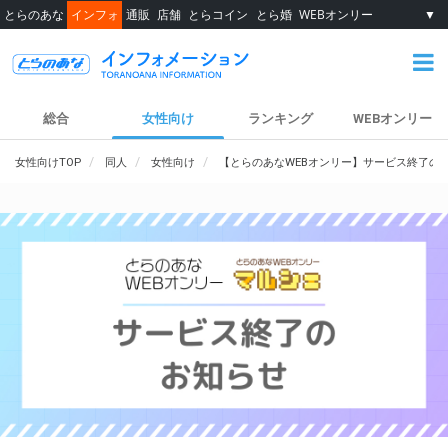
とらのあな
インフォ
通販
店舗
とらコイン
とら婚
WEBオンリー
▼
総合
女性向け
ランキング
WEBオンリー
女性向けTOP
同人
女性向け
【とらのあなWEBオンリー】サービス終了の