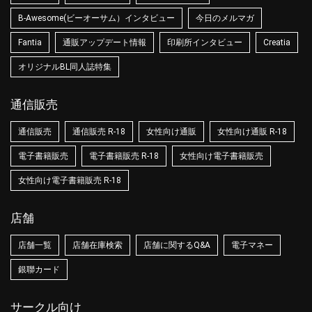
B-Awesome(ビーオーサム）インタビュー
今日のメルマガ
Fantia
通販アップデート情報
印刷所インタビュー
Creatia
オリジナルBL同人誌特集
通信販売
通信販売
通信販売 R-18
女性向け通販
女性向け通販 R-18
電子書籍販売
電子書籍販売 R-18
女性向け電子書籍販売
女性向け電子書籍販売 R-18
店舗
店舗一覧
店舗在庫検索
店舗に関するQ&A
電子マネー
銀聯カード
サークル向け