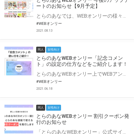
とらのあなWEBオンリー 今後のアップデ
ートのお知らせ【9月予定】
とらのあなでは、WEBオンリーの様々な支援を実施しています。 今回は2021年9月に実装を予定しているアップデート情報についてご紹介いたします。 とらのあなWEBオンリーサイトはこちら
#WEBオンリー
2021.08.13
同人
女性向け
とらのあなWEBオンリー「記念コメン
ト」の設定の仕方などをご紹介します！
とらのあなWEBオンリー上でWEBアンソロジーが作成できる「記念コメント」について、その使い方や作成手順を解説します！ 支援タイプを「サークル参加型」「サークル参加型・マルシェ(イベント会場)機能付き」でお申し込みいただいている主催者様はぜひご活用ください♪ とらのあなWEBオンリーサイトはこちら
#WEBオンリー
2021.06.18
同人
女性向け
とらのあなWEBオンリー 割引クーポン発
行のお知らせ
「とらのあなWEBオンリー」公式サイトでとらのあな通販の「割引クーポン」を配布中！ イベントごとに開催当日限定で使える割引クーポンのシリアルコードを発行します。 とらのあなWEBオンリーのページをチェックして、イベント当日にお得にお買い物を楽しみましょう♪ ※本キャンペーンは予告なく終了する場合がございます。 とらのあなWEBオンリーサイトはこちら