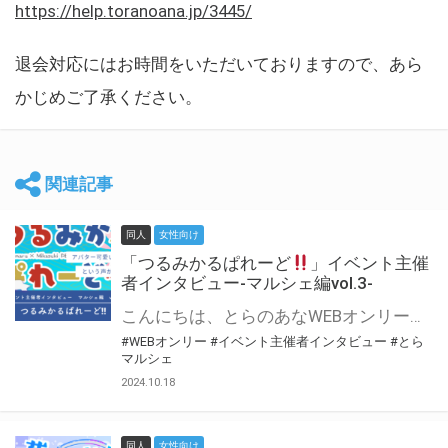
https://help.toranoana.jp/3445/
退会対応にはお時間をいただいておりますので、あら
かじめご了承ください。
関連記事
同人
女性向け
「つるみかるぱれーど
」イベント主催
者インタビュー-マルシェ編vol.3-
こんにちは、とらのあなWEBオンリー運営スタッフです。 新たにお届けする、イベント主催者インタビュー-マルシェ編-は、 とらのあなWEBオンリー「マルシェ」をご利用した主催様に 「マルシェ」を使って開催した感想や心がけをお聞きする企画です。 今回は、WEBオンリー初開催「つるみかるぱれーど
#WEBオンリー
#イベント主催者インタビュー
#とら
マルシェ
2024.10.18
同人
女性向け