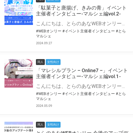
「駄菓子と唐揚げ、きみの青」イベント
主催者インタビュー-マルシェ編vol.2-
こんにちは、とらのあなWEBオンリー運営スタッフです。 新たにお届けする、イベント主催者インタビュー-マルシェ編-は、 とらのあなWEBオンリー「マルシェ」をご利用の主催様に 「マルシェ」を使ってイベントを開催した感想や心がけをお聞きする企画です。 今回は、WEBオンリー初開催「駄菓子と唐揚げ、きみの青」より、 主催のぎこ六屋様にお話を伺いました。 協力：ぎこ六屋様／イベント公式Twitter（@krkgwks） とらのあなWEBオンリー「マルシェ」とは？ WEBオンリーでリアルタイムでコミュニケーションがとれるオンライン会場です。
#WEBオンリー
#イベント主催者インタビュー
#とら
マルシェ
2024.09.27
同人
女性向け
「マレシルプラン – Online7 –」イベント
主催者インタビュー-マルシェ編vol.1-
こんにちは、とらのあなWEBオンリー運営スタッフです。 新たにお届けする、イベント主催者インタビュー-マルシェ編-は、 とらのあなWEBオンリー「マルシェ」をご利用した主催様に 「マルシェ」を使って開催した感想や心がけをお聞きする企画です。 今回は、WEBオンリー開催7回目迎えた「マレシルプラン – Online7 –」より、 主催の玉川うた様にお話を伺いました。 ▼マレシルプランのインタビュー前回記事 「イベント主催者インタビュー vol.6」はこちら 協力：玉川うた様（マレシルプラン実行委員会 代表）／イベント公式Twitter（@mallesil_plan） とらのあなWEBオンリー「マルシェ」とは？ WEBオンリーでリアルタイムでコミュニケーションがとれるオンライン会場です。
#WEBオンリー
#イベント主催者インタビュー
#とら
マルシェ
2024.05.09
同人
女性向け