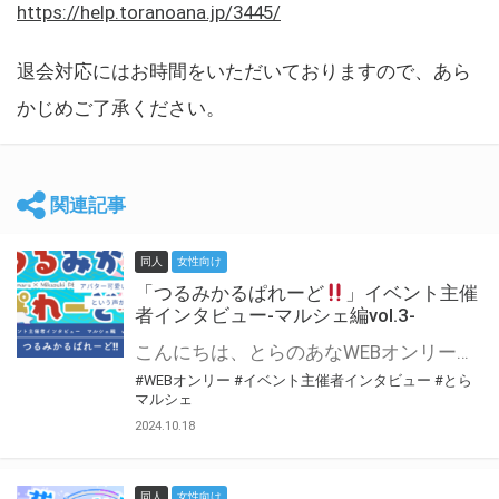
https://help.toranoana.jp/3445/
退会対応にはお時間をいただいておりますので、あら
かじめご了承ください。
関連記事
同人
女性向け
「つるみかるぱれーど
」イベント主催
者インタビュー-マルシェ編vol.3-
こんにちは、とらのあなWEBオンリー運営スタッフです。 新たにお届けする、イベント主催者インタビュー-マルシェ編-は、 とらのあなWEBオンリー「マルシェ」をご利用した主催様に 「マルシェ」を使って開催した感想や心がけをお聞きする企画です。 今回は、WEBオンリー初開催「つるみかるぱれーど
#WEBオンリー
#イベント主催者インタビュー
#とら
マルシェ
2024.10.18
同人
女性向け