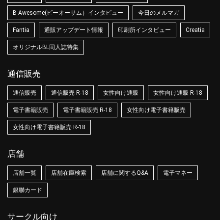
B-Awesome(ビーオーサム）インタビュー
今日のメルマガ
Fantia
通販アップデート情報
印刷所インタビュー
Creatia
オリジナルBL同人誌特集
通信販売
通信販売
通信販売 R-18
女性向け通販
女性向け通販 R-18
電子書籍販売
電子書籍販売 R-18
女性向け電子書籍販売
女性向け電子書籍販売 R-18
店舗
店舗一覧
店舗在庫検索
店舗に関するQ&A
電子マネー
銀聯カード
サークル向け