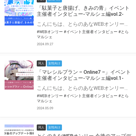
「駄菓子と唐揚げ、きみの青」イベント
主催者インタビュー-マルシェ編vol.2-
こんにちは、とらのあなWEBオンリー運営スタッフです。 新たにお届けする、イベント主催者インタビュー-マルシェ編-は、 とらのあなWEBオンリー「マルシェ」をご利用の主催様に 「マルシェ」を使ってイベントを開催した感想や心がけをお聞きする企画です。 今回は、WEBオンリー初開催「駄菓子と唐揚げ、きみの青」より、 主催のぎこ六屋様にお話を伺いました。 協力：ぎこ六屋様／イベント公式Twitter（@krkgwks） とらのあなWEBオンリー「マルシェ」とは？ WEBオンリーでリアルタイムでコミュニケーションがとれるオンライン会場です。
#WEBオンリー
#イベント主催者インタビュー
#とら
マルシェ
2024.09.27
同人
女性向け
「マレシルプラン – Online7 –」イベント
主催者インタビュー-マルシェ編vol.1-
こんにちは、とらのあなWEBオンリー運営スタッフです。 新たにお届けする、イベント主催者インタビュー-マルシェ編-は、 とらのあなWEBオンリー「マルシェ」をご利用した主催様に 「マルシェ」を使って開催した感想や心がけをお聞きする企画です。 今回は、WEBオンリー開催7回目迎えた「マレシルプラン – Online7 –」より、 主催の玉川うた様にお話を伺いました。 ▼マレシルプランのインタビュー前回記事 「イベント主催者インタビュー vol.6」はこちら 協力：玉川うた様（マレシルプラン実行委員会 代表）／イベント公式Twitter（@mallesil_plan） とらのあなWEBオンリー「マルシェ」とは？ WEBオンリーでリアルタイムでコミュニケーションがとれるオンライン会場です。
#WEBオンリー
#イベント主催者インタビュー
#とら
マルシェ
2024.05.09
同人
女性向け