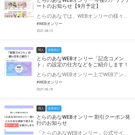
とらのあなWEBオンリー 今後のアップデ
ートのお知らせ【9月予定】
とらのあなでは、WEBオンリーの様々な支援を実施しています。 今回は2021年9月に実装を予定しているアップデート情報についてご紹介いたします。 とらのあなWEBオンリーサイトはこちら
#WEBオンリー
2021.08.13
同人
女性向け
とらのあなWEBオンリー「記念コメン
ト」の設定の仕方などをご紹介します！
とらのあなWEBオンリー上でWEBアンソロジーが作成できる「記念コメント」について、その使い方や作成手順を解説します！ 支援タイプを「サークル参加型」「サークル参加型・マルシェ(イベント会場)機能付き」でお申し込みいただいている主催者様はぜひご活用ください♪ とらのあなWEBオンリーサイトはこちら
#WEBオンリー
2021.06.18
同人
女性向け
とらのあなWEBオンリー 割引クーポン発
行のお知らせ
「とらのあなWEBオンリー」公式サイトでとらのあな通販の「割引クーポン」を配布中！ イベントごとに開催当日限定で使える割引クーポンのシリアルコードを発行します。 とらのあなWEBオンリーのページをチェックして、イベント当日にお得にお買い物を楽しみましょう♪ ※本キャンペーンは予告なく終了する場合がございます。 とらのあなWEBオンリーサイトはこちら