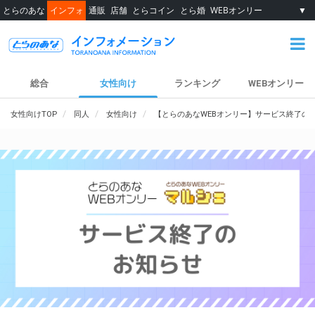
とらのあな
インフォ
通販
店舗
とらコイン
とら婚
WEBオンリー
▼
総合
女性向け
ランキング
WEBオンリー
女性向けTOP
同人
女性向け
【とらのあなWEBオンリー】サービス終了の