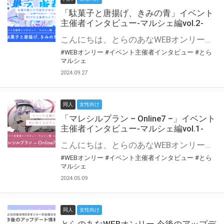
「駄菓子と唐揚げ、きみの青」イベント
主催者インタビュー-マルシェ編vol.2-
こんにちは、とらのあなWEBオンリー運営スタッフです。 新たにお届けする、イベント主催者インタビュー-マルシェ編-は、 とらのあなWEBオンリー「マルシェ」をご利用の主催様に 「マルシェ」を使ってイベントを開催した感想や心がけをお聞きする企画です。 今回は、WEBオンリー初開催「駄菓子と唐揚げ、きみの青」より、 主催のぎこ六屋様にお話を伺いました。 協力：ぎこ六屋様／イベント公式Twitter（@krkgwks） とらのあなWEBオンリー「マルシェ」とは？ WEBオンリーでリアルタイムでコミュニケーションがとれるオンライン会場です。
#WEBオンリー
#イベント主催者インタビュー
#とら
マルシェ
2024.09.27
同人
女性向け
「マレシルプラン – Online7 –」イベント
主催者インタビュー-マルシェ編vol.1-
こんにちは、とらのあなWEBオンリー運営スタッフです。 新たにお届けする、イベント主催者インタビュー-マルシェ編-は、 とらのあなWEBオンリー「マルシェ」をご利用した主催様に 「マルシェ」を使って開催した感想や心がけをお聞きする企画です。 今回は、WEBオンリー開催7回目迎えた「マレシルプラン – Online7 –」より、 主催の玉川うた様にお話を伺いました。 ▼マレシルプランのインタビュー前回記事 「イベント主催者インタビュー vol.6」はこちら 協力：玉川うた様（マレシルプラン実行委員会 代表）／イベント公式Twitter（@mallesil_plan） とらのあなWEBオンリー「マルシェ」とは？ WEBオンリーでリアルタイムでコミュニケーションがとれるオンライン会場です。
#WEBオンリー
#イベント主催者インタビュー
#とら
マルシェ
2024.05.09
同人
女性向け