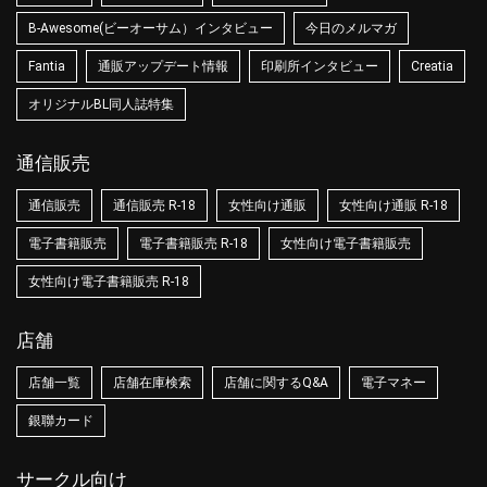
B-Awesome(ビーオーサム）インタビュー
今日のメルマガ
Fantia
通販アップデート情報
印刷所インタビュー
Creatia
オリジナルBL同人誌特集
通信販売
通信販売
通信販売 R-18
女性向け通販
女性向け通販 R-18
電子書籍販売
電子書籍販売 R-18
女性向け電子書籍販売
女性向け電子書籍販売 R-18
店舗
店舗一覧
店舗在庫検索
店舗に関するQ&A
電子マネー
銀聯カード
サークル向け