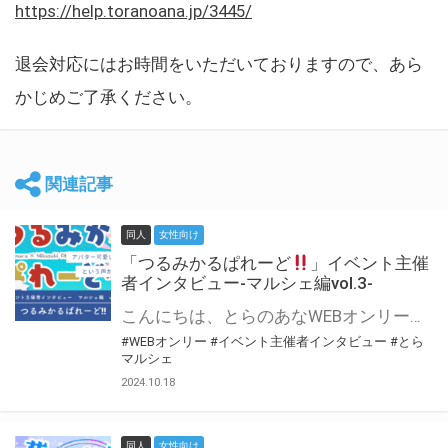
https://help.toranoana.jp/3445/
退会対応にはお時間をいただいておりますので、あら
かじめご了承ください。
関連記事
同人
女性向け
「つるみかるぱれーど
」イベント主催
者インタビュー-マルシェ編vol.3-
こんにちは、とらのあなWEBオンリー運営スタッフです。 新たにお届けする、イベント主催者インタビュー-マルシェ編-は、 とらのあなWEBオンリー「マルシェ」をご利用した主催様に 「マルシェ」を使って開催した感想や心がけをお聞きする企画です。 今回は、WEBオンリー初開催「つるみかるぱれーど
#WEBオンリー
#イベント主催者インタビュー
#とら
マルシェ
2024.10.18
同人
女性向け