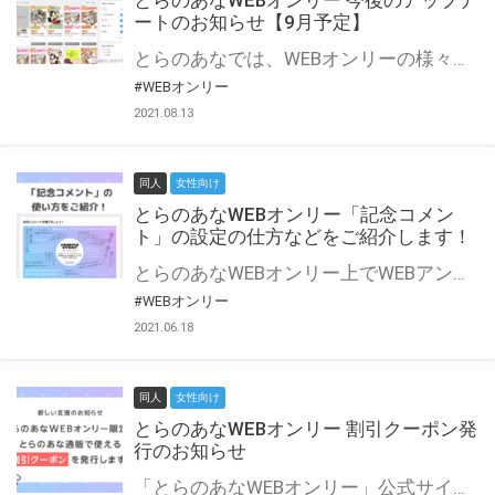
とらのあなWEBオンリー 今後のアップデ
ートのお知らせ【9月予定】
とらのあなでは、WEBオンリーの様々な支援を実施しています。 今回は2021年9月に実装を予定しているアップデート情報についてご紹介いたします。 とらのあなWEBオンリーサイトはこちら
#WEBオンリー
2021.08.13
同人
女性向け
とらのあなWEBオンリー「記念コメン
ト」の設定の仕方などをご紹介します！
とらのあなWEBオンリー上でWEBアンソロジーが作成できる「記念コメント」について、その使い方や作成手順を解説します！ 支援タイプを「サークル参加型」「サークル参加型・マルシェ(イベント会場)機能付き」でお申し込みいただいている主催者様はぜひご活用ください♪ とらのあなWEBオンリーサイトはこちら
#WEBオンリー
2021.06.18
同人
女性向け
とらのあなWEBオンリー 割引クーポン発
行のお知らせ
「とらのあなWEBオンリー」公式サイトでとらのあな通販の「割引クーポン」を配布中！ イベントごとに開催当日限定で使える割引クーポンのシリアルコードを発行します。 とらのあなWEBオンリーのページをチェックして、イベント当日にお得にお買い物を楽しみましょう♪ ※本キャンペーンは予告なく終了する場合がございます。 とらのあなWEBオンリーサイトはこちら