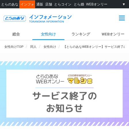
とらのあな
インフォ
通販
店舗
とらコイン
とら婚
WEBオンリー
▼
総合
女性向け
ランキング
WEBオンリー
女性向けTOP
同人
女性向け
【とらのあなWEBオンリー】サービス終了の