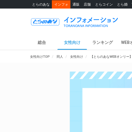
とらのあな
インフォ
通販
店舗
とらコイン
とら婚
総合
女性向け
ランキング
WEB
女性向けTOP
同人
女性向け
【とらのあなWEBオンリー