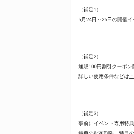
（補足1）
5月24日～26日の開
（補足2）
通販100円割引クーポン
詳しい使用条件などは
（補足3）
事前にイベント専用特
特典の配布期限、特典