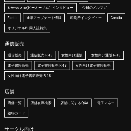
B-Awesome(ビーオーサム）インタビュー
今日のメルマガ
Fantia
通販アップデート情報
印刷所インタビュー
Creatia
オリジナルBL同人誌特集
通信販売
通信販売
通信販売 R-18
女性向け通販
女性向け通販 R-18
電子書籍販売
電子書籍販売 R-18
女性向け電子書籍販売
女性向け電子書籍販売 R-18
店舗
店舗一覧
店舗在庫検索
店舗に関するQ&A
電子マネー
銀聯カード
サークル向け