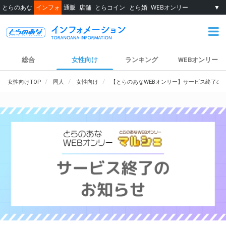
とらのあな
インフォ
通販
店舗
とらコイン
とら婚
WEBオンリー
▼
総合
女性向け
ランキング
WEBオンリー
女性向けTOP
同人
女性向け
【とらのあなWEBオンリー】サービス終了の