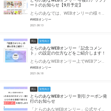
とらのあなWEBオンリー 今後のアップデ
ートのお知らせ【9月予定】
とらのあなでは、WEBオンリーの様々な支援を実施しています。 今回は2021年9月に実装を予定しているアップデート情報についてご紹介いたします。 とらのあなWEBオンリーサイトはこちら
#WEBオンリー
2021.08.13
同人
女性向け
とらのあなWEBオンリー「記念コメン
ト」の設定の仕方などをご紹介します！
とらのあなWEBオンリー上でWEBアンソロジーが作成できる「記念コメント」について、その使い方や作成手順を解説します！ 支援タイプを「サークル参加型」「サークル参加型・マルシェ(イベント会場)機能付き」でお申し込みいただいている主催者様はぜひご活用ください♪ とらのあなWEBオンリーサイトはこちら
#WEBオンリー
2021.06.18
同人
女性向け
とらのあなWEBオンリー 割引クーポン発
行のお知らせ
「とらのあなWEBオンリー」公式サイトでとらのあな通販の「割引クーポン」を配布中！ イベントごとに開催当日限定で使える割引クーポンのシリアルコードを発行します。 とらのあなWEBオンリーのページをチェックして、イベント当日にお得にお買い物を楽しみましょう♪ ※本キャンペーンは予告なく終了する場合がございます。 とらのあなWEBオンリーサイトはこちら