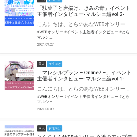
「駄菓子と唐揚げ、きみの青」イベント
主催者インタビュー-マルシェ編vol.2-
こんにちは、とらのあなWEBオンリー運営スタッフです。 新たにお届けする、イベント主催者インタビュー-マルシェ編-は、 とらのあなWEBオンリー「マルシェ」をご利用の主催様に 「マルシェ」を使ってイベントを開催した感想や心がけをお聞きする企画です。 今回は、WEBオンリー初開催「駄菓子と唐揚げ、きみの青」より、 主催のぎこ六屋様にお話を伺いました。 協力：ぎこ六屋様／イベント公式Twitter（@krkgwks） とらのあなWEBオンリー「マルシェ」とは？ WEBオンリーでリアルタイムでコミュニケーションがとれるオンライン会場です。
#WEBオンリー
#イベント主催者インタビュー
#とら
マルシェ
2024.09.27
同人
女性向け
「マレシルプラン – Online7 –」イベント
主催者インタビュー-マルシェ編vol.1-
こんにちは、とらのあなWEBオンリー運営スタッフです。 新たにお届けする、イベント主催者インタビュー-マルシェ編-は、 とらのあなWEBオンリー「マルシェ」をご利用した主催様に 「マルシェ」を使って開催した感想や心がけをお聞きする企画です。 今回は、WEBオンリー開催7回目迎えた「マレシルプラン – Online7 –」より、 主催の玉川うた様にお話を伺いました。 ▼マレシルプランのインタビュー前回記事 「イベント主催者インタビュー vol.6」はこちら 協力：玉川うた様（マレシルプラン実行委員会 代表）／イベント公式Twitter（@mallesil_plan） とらのあなWEBオンリー「マルシェ」とは？ WEBオンリーでリアルタイムでコミュニケーションがとれるオンライン会場です。
#WEBオンリー
#イベント主催者インタビュー
#とら
マルシェ
2024.05.09
同人
女性向け