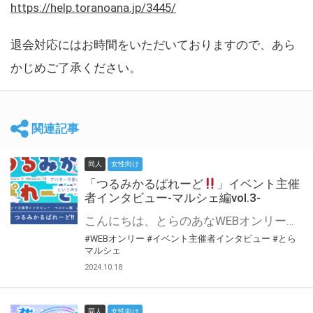
https://help.toranoana.jp/3445/
退会対応にはお時間をいただいておりますので、あら
かじめご了承ください。
関連記事
同人
女性向け
「つるみかるぱれーど
」イベント主催
者インタビュー-マルシェ編vol.3-
こんにちは、とらのあなWEBオンリー運営スタッフです。 新たにお届けする、イベント主催者インタビュー-マルシェ編-は、 とらのあなWEBオンリー「マルシェ」をご利用した主催様に 「マルシェ」を使って開催した感想や心がけをお聞きする企画です。 今回は、WEBオンリー初開催「つるみかるぱれーど
#WEBオンリー
#イベント主催者インタビュー
#とら
マルシェ
2024.10.18
同人
女性向け