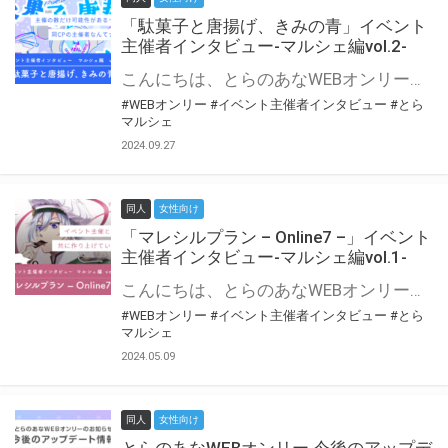
「駄菓子と唐揚げ、きみの青」イベント
主催者インタビュー-マルシェ編vol.2-
こんにちは、とらのあなWEBオンリー運営スタッフです。 新たにお届けする、イベント主催者インタビュー-マルシェ編-は、 とらのあなWEBオンリー「マルシェ」をご利用の主催様に 「マルシェ」を使ってイベントを開催した感想や心がけをお聞きする企画です。 今回は、WEBオンリー初開催「駄菓子と唐揚げ、きみの青」より、 主催のぎこ六屋様にお話を伺いました。 協力：ぎこ六屋様／イベント公式Twitter（@krkgwks） とらのあなWEBオンリー「マルシェ」とは？ WEBオンリーでリアルタイムでコミュニケーションがとれるオンライン会場です。
#WEBオンリー
#イベント主催者インタビュー
#とら
マルシェ
2024.09.27
同人
女性向け
「マレシルプラン – Online7 –」イベント
主催者インタビュー-マルシェ編vol.1-
こんにちは、とらのあなWEBオンリー運営スタッフです。 新たにお届けする、イベント主催者インタビュー-マルシェ編-は、 とらのあなWEBオンリー「マルシェ」をご利用した主催様に 「マルシェ」を使って開催した感想や心がけをお聞きする企画です。 今回は、WEBオンリー開催7回目迎えた「マレシルプラン – Online7 –」より、 主催の玉川うた様にお話を伺いました。 ▼マレシルプランのインタビュー前回記事 「イベント主催者インタビュー vol.6」はこちら 協力：玉川うた様（マレシルプラン実行委員会 代表）／イベント公式Twitter（@mallesil_plan） とらのあなWEBオンリー「マルシェ」とは？ WEBオンリーでリアルタイムでコミュニケーションがとれるオンライン会場です。
#WEBオンリー
#イベント主催者インタビュー
#とら
マルシェ
2024.05.09
同人
女性向け