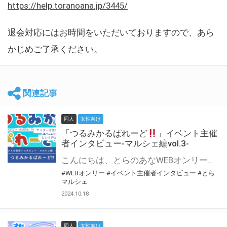
https://help.toranoana.jp/3445/
退会対応にはお時間をいただいておりますので、あら
かじめご了承ください。
関連記事
同人
女性向け
「つるみかるぱれーど
」イベント主催
者インタビュー-マルシェ編vol.3-
こんにちは、とらのあなWEBオンリー運営スタッフです。 新たにお届けする、イベント主催者インタビュー-マルシェ編-は、 とらのあなWEBオンリー「マルシェ」をご利用した主催様に 「マルシェ」を使って開催した感想や心がけをお聞きする企画です。 今回は、WEBオンリー初開催「つるみかるぱれーど
#WEBオンリー
#イベント主催者インタビュー
#とら
マルシェ
2024.10.18
同人
女性向け