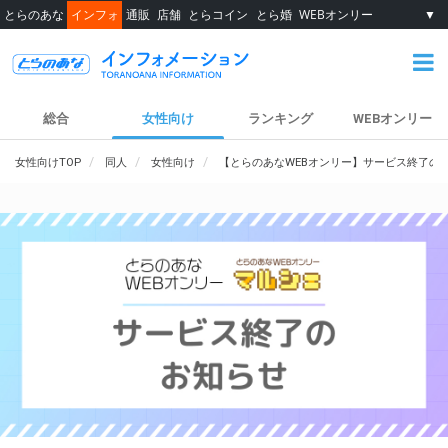
とらのあな
インフォ
通販
店舗
とらコイン
とら婚
WEBオンリー
▼
総合
女性向け
ランキング
WEBオンリー
女性向けTOP
同人
女性向け
【とらのあなWEBオンリー】サービス終了の