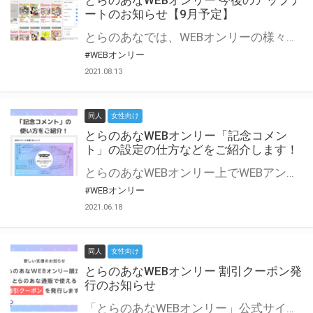
とらのあなWEBオンリー 今後のアップデ
ートのお知らせ【9月予定】
とらのあなでは、WEBオンリーの様々な支援を実施しています。 今回は2021年9月に実装を予定しているアップデート情報についてご紹介いたします。 とらのあなWEBオンリーサイトはこちら
#WEBオンリー
2021.08.13
同人
女性向け
とらのあなWEBオンリー「記念コメン
ト」の設定の仕方などをご紹介します！
とらのあなWEBオンリー上でWEBアンソロジーが作成できる「記念コメント」について、その使い方や作成手順を解説します！ 支援タイプを「サークル参加型」「サークル参加型・マルシェ(イベント会場)機能付き」でお申し込みいただいている主催者様はぜひご活用ください♪ とらのあなWEBオンリーサイトはこちら
#WEBオンリー
2021.06.18
同人
女性向け
とらのあなWEBオンリー 割引クーポン発
行のお知らせ
「とらのあなWEBオンリー」公式サイトでとらのあな通販の「割引クーポン」を配布中！ イベントごとに開催当日限定で使える割引クーポンのシリアルコードを発行します。 とらのあなWEBオンリーのページをチェックして、イベント当日にお得にお買い物を楽しみましょう♪ ※本キャンペーンは予告なく終了する場合がございます。 とらのあなWEBオンリーサイトはこちら