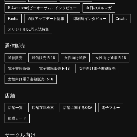
B-Awesome(ビーオーサム）インタビュー
今日のメルマガ
Fantia
通販アップデート情報
印刷所インタビュー
Creatia
オリジナルBL同人誌特集
通信販売
通信販売
通信販売 R-18
女性向け通販
女性向け通販 R-18
電子書籍販売
電子書籍販売 R-18
女性向け電子書籍販売
女性向け電子書籍販売 R-18
店舗
店舗一覧
店舗在庫検索
店舗に関するQ&A
電子マネー
銀聯カード
サークル向け