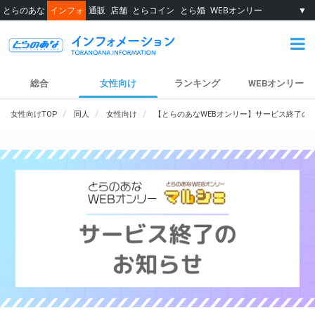
とらのあな
インフォ
通販
店舗
とらコイン
とら婚
WEBオンリー
▼
総合
女性向け
ランキング
WEBオンリー
女性向けTOP
同人
女性向け
【とらのあなWEBオンリー】サービス終了の