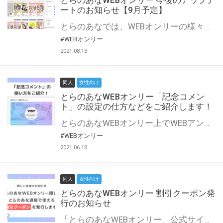
とらのあなWEBオンリー 今後のアップデ
ートのお知らせ【9月予定】
とらのあなでは、WEBオンリーの様々な支援を実施しています。 今回は2021年9月に実装を予定しているアップデート情報についてご紹介いたします。 とらのあなWEBオンリーサイトはこちら
#WEBオンリー
2021.08.13
同人
女性向け
とらのあなWEBオンリー「記念コメン
ト」の設定の仕方などをご紹介します！
とらのあなWEBオンリー上でWEBアンソロジーが作成できる「記念コメント」について、その使い方や作成手順を解説します！ 支援タイプを「サークル参加型」「サークル参加型・マルシェ(イベント会場)機能付き」でお申し込みいただいている主催者様はぜひご活用ください♪ とらのあなWEBオンリーサイトはこちら
#WEBオンリー
2021.06.18
同人
女性向け
とらのあなWEBオンリー 割引クーポン発
行のお知らせ
「とらのあなWEBオンリー」公式サイトでとらのあな通販の「割引クーポン」を配布中！ イベントごとに開催当日限定で使える割引クーポンのシリアルコードを発行します。 とらのあなWEBオンリーのページをチェックして、イベント当日にお得にお買い物を楽しみましょう♪ ※本キャンペーンは予告なく終了する場合がございます。 とらのあなWEBオンリーサイトはこちら