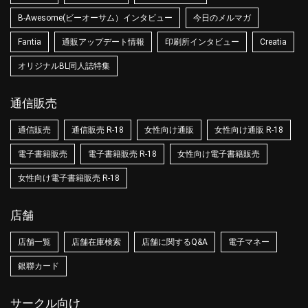
B-Awesome(ビーオーサム）インタビュー
今日のメルマガ
Fantia
通販アップデート情報
印刷所インタビュー
Creatia
オリジナルBL同人誌特集
通信販売
通信販売
通信販売 R-18
女性向け通販
女性向け通販 R-18
電子書籍販売
電子書籍販売 R-18
女性向け電子書籍販売
女性向け電子書籍販売 R-18
店舗
店舗一覧
店舗在庫検索
店舗に関するQ&A
電子マネー
銀聯カード
サークル向け