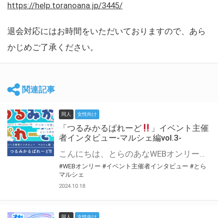
https://help.toranoana.jp/3445/
退会対応にはお時間をいただいておりますので、あら
かじめご了承ください。
関連記事
同人
女性向け
「つるみかるぱれーど
」イベント主催
者インタビュー-マルシェ編vol.3-
こんにちは、とらのあなWEBオンリー運営スタッフです。 新たにお届けする、イベント主催者インタビュー-マルシェ編-は、 とらのあなWEBオンリー「マルシェ」をご利用した主催様に 「マルシェ」を使って開催した感想や心がけをお聞きする企画です。 今回は、WEBオンリー初開催「つるみかるぱれーど
#WEBオンリー
#イベント主催者インタビュー
#とら
マルシェ
2024.10.18
同人
女性向け