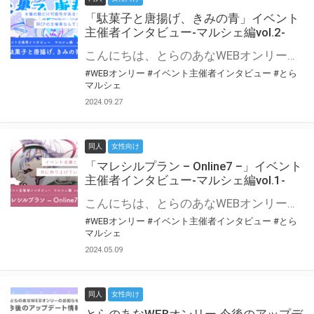
「駄菓子と唐揚げ、きみの青」イベント
主催者インタビュー-マルシェ編vol.2-
こんにちは、とらのあなWEBオンリー運営スタッフです。 新たにお届けする、イベント主催者インタビュー-マルシェ編-は、 とらのあなWEBオンリー「マルシェ」をご利用の主催様に 「マルシェ」を使ってイベントを開催した感想や心がけをお聞きする企画です。 今回は、WEBオンリー初開催「駄菓子と唐揚げ、きみの青」より、 主催のぎこ六屋様にお話を伺いました。 協力：ぎこ六屋様／イベント公式Twitter（@krkgwks） とらのあなWEBオンリー「マルシェ」とは？ WEBオンリーでリアルタイムでコミュニケーションがとれるオンライン会場です。
#WEBオンリー
#イベント主催者インタビュー
#とら
マルシェ
2024.09.27
同人
女性向け
「マレシルプラン – Online7 –」イベント
主催者インタビュー-マルシェ編vol.1-
こんにちは、とらのあなWEBオンリー運営スタッフです。 新たにお届けする、イベント主催者インタビュー-マルシェ編-は、 とらのあなWEBオンリー「マルシェ」をご利用した主催様に 「マルシェ」を使って開催した感想や心がけをお聞きする企画です。 今回は、WEBオンリー開催7回目迎えた「マレシルプラン – Online7 –」より、 主催の玉川うた様にお話を伺いました。 ▼マレシルプランのインタビュー前回記事 「イベント主催者インタビュー vol.6」はこちら 協力：玉川うた様（マレシルプラン実行委員会 代表）／イベント公式Twitter（@mallesil_plan） とらのあなWEBオンリー「マルシェ」とは？ WEBオンリーでリアルタイムでコミュニケーションがとれるオンライン会場です。
#WEBオンリー
#イベント主催者インタビュー
#とら
マルシェ
2024.05.09
同人
女性向け