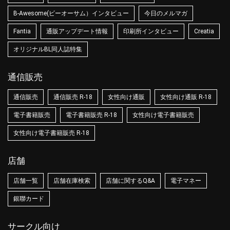
B-Awesome(ビーオーサム）インタビュー
今日のメルマガ
Fantia
通販アップデート情報
印刷所インタビュー
Creatia
オリジナルBL同人誌特集
通信販売
通信販売
通信販売 R-18
女性向け通販
女性向け通販 R-18
電子書籍販売
電子書籍販売 R-18
女性向け電子書籍販売
女性向け電子書籍販売 R-18
店舗
店舗一覧
店舗在庫検索
店舗に関するQ&A
電子マネー
銀聯カード
サークル向け