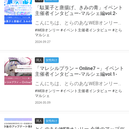
「駄菓子と唐揚げ、きみの青」イベント
主催者インタビュー-マルシェ編vol.2-
こんにちは、とらのあなWEBオンリー運営スタッフです。 新たにお届けする、イベント主催者インタビュー-マルシェ編-は、 とらのあなWEBオンリー「マルシェ」をご利用の主催様に 「マルシェ」を使ってイベントを開催した感想や心がけをお聞きする企画です。 今回は、WEBオンリー初開催「駄菓子と唐揚げ、きみの青」より、 主催のぎこ六屋様にお話を伺いました。 協力：ぎこ六屋様／イベント公式Twitter（@krkgwks） とらのあなWEBオンリー「マルシェ」とは？ WEBオンリーでリアルタイムでコミュニケーションがとれるオンライン会場です。
#WEBオンリー
#イベント主催者インタビュー
#とら
マルシェ
2024.09.27
同人
女性向け
「マレシルプラン – Online7 –」イベント
主催者インタビュー-マルシェ編vol.1-
こんにちは、とらのあなWEBオンリー運営スタッフです。 新たにお届けする、イベント主催者インタビュー-マルシェ編-は、 とらのあなWEBオンリー「マルシェ」をご利用した主催様に 「マルシェ」を使って開催した感想や心がけをお聞きする企画です。 今回は、WEBオンリー開催7回目迎えた「マレシルプラン – Online7 –」より、 主催の玉川うた様にお話を伺いました。 ▼マレシルプランのインタビュー前回記事 「イベント主催者インタビュー vol.6」はこちら 協力：玉川うた様（マレシルプラン実行委員会 代表）／イベント公式Twitter（@mallesil_plan） とらのあなWEBオンリー「マルシェ」とは？ WEBオンリーでリアルタイムでコミュニケーションがとれるオンライン会場です。
#WEBオンリー
#イベント主催者インタビュー
#とら
マルシェ
2024.05.09
同人
女性向け