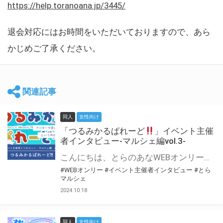
https://help.toranoana.jp/3445/
退会対応にはお時間をいただいておりますので、あら
かじめご了承ください。
関連記事
同人
女性向け
「つるみかるぱれーど
」イベント主催
者インタビュー-マルシェ編vol.3-
こんにちは、とらのあなWEBオンリー運営スタッフです。 新たにお届けする、イベント主催者インタビュー-マルシェ編-は、 とらのあなWEBオンリー「マルシェ」をご利用した主催様に 「マルシェ」を使って開催した感想や心がけをお聞きする企画です。 今回は、WEBオンリー初開催「つるみかるぱれーど
#WEBオンリー
#イベント主催者インタビュー
#とら
マルシェ
2024.10.18
同人
女性向け