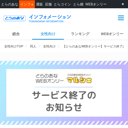
とらのあな
インフォ
通販
店舗
とらコイン
とら婚
WEBオンリー
▼
総合
女性向け
ランキング
WEBオンリー
女性向けTOP
同人
女性向け
【とらのあなWEBオンリー】サービス終了の