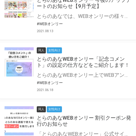
とらのあなWEBオンリー 今後のアップデ
ートのお知らせ【9月予定】
とらのあなでは、WEBオンリーの様々な支援を実施しています。 今回は2021年9月に実装を予定しているアップデート情報についてご紹介いたします。 とらのあなWEBオンリーサイトはこちら
#WEBオンリー
2021.08.13
同人
女性向け
とらのあなWEBオンリー「記念コメン
ト」の設定の仕方などをご紹介します！
とらのあなWEBオンリー上でWEBアンソロジーが作成できる「記念コメント」について、その使い方や作成手順を解説します！ 支援タイプを「サークル参加型」「サークル参加型・マルシェ(イベント会場)機能付き」でお申し込みいただいている主催者様はぜひご活用ください♪ とらのあなWEBオンリーサイトはこちら
#WEBオンリー
2021.06.18
同人
女性向け
とらのあなWEBオンリー 割引クーポン発
行のお知らせ
「とらのあなWEBオンリー」公式サイトでとらのあな通販の「割引クーポン」を配布中！ イベントごとに開催当日限定で使える割引クーポンのシリアルコードを発行します。 とらのあなWEBオンリーのページをチェックして、イベント当日にお得にお買い物を楽しみましょう♪ ※本キャンペーンは予告なく終了する場合がございます。 とらのあなWEBオンリーサイトはこちら