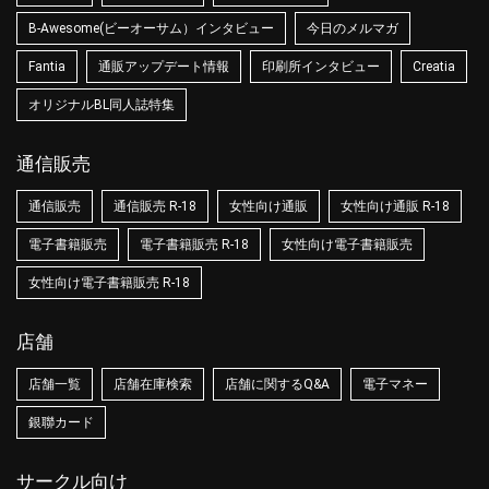
B-Awesome(ビーオーサム）インタビュー
今日のメルマガ
Fantia
通販アップデート情報
印刷所インタビュー
Creatia
オリジナルBL同人誌特集
通信販売
通信販売
通信販売 R-18
女性向け通販
女性向け通販 R-18
電子書籍販売
電子書籍販売 R-18
女性向け電子書籍販売
女性向け電子書籍販売 R-18
店舗
店舗一覧
店舗在庫検索
店舗に関するQ&A
電子マネー
銀聯カード
サークル向け