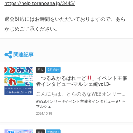
https://help.toranoana.jp/3445/
退会対応にはお時間をいただいておりますので、あら
かじめご了承ください。
関連記事
同人
女性向け
「つるみかるぱれーど
」イベント主催
者インタビュー-マルシェ編vol.3-
こんにちは、とらのあなWEBオンリー運営スタッフです。 新たにお届けする、イベント主催者インタビュー-マルシェ編-は、 とらのあなWEBオンリー「マルシェ」をご利用した主催様に 「マルシェ」を使って開催した感想や心がけをお聞きする企画です。 今回は、WEBオンリー初開催「つるみかるぱれーど
#WEBオンリー
#イベント主催者インタビュー
#とら
マルシェ
2024.10.18
同人
女性向け