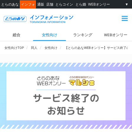
とらのあな
インフォ
通販
店舗
とらコイン
とら婚
WEBオンリー
▼
総合
女性向け
ランキング
WEBオンリー
女性向けTOP
同人
女性向け
【とらのあなWEBオンリー】サービス終了の