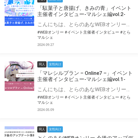
「駄菓子と唐揚げ、きみの青」イベント
主催者インタビュー-マルシェ編vol.2-
こんにちは、とらのあなWEBオンリー運営スタッフです。 新たにお届けする、イベント主催者インタビュー-マルシェ編-は、 とらのあなWEBオンリー「マルシェ」をご利用の主催様に 「マルシェ」を使ってイベントを開催した感想や心がけをお聞きする企画です。 今回は、WEBオンリー初開催「駄菓子と唐揚げ、きみの青」より、 主催のぎこ六屋様にお話を伺いました。 協力：ぎこ六屋様／イベント公式Twitter（@krkgwks） とらのあなWEBオンリー「マルシェ」とは？ WEBオンリーでリアルタイムでコミュニケーションがとれるオンライン会場です。
#WEBオンリー
#イベント主催者インタビュー
#とら
マルシェ
2024.09.27
同人
女性向け
「マレシルプラン – Online7 –」イベント
主催者インタビュー-マルシェ編vol.1-
こんにちは、とらのあなWEBオンリー運営スタッフです。 新たにお届けする、イベント主催者インタビュー-マルシェ編-は、 とらのあなWEBオンリー「マルシェ」をご利用した主催様に 「マルシェ」を使って開催した感想や心がけをお聞きする企画です。 今回は、WEBオンリー開催7回目迎えた「マレシルプラン – Online7 –」より、 主催の玉川うた様にお話を伺いました。 ▼マレシルプランのインタビュー前回記事 「イベント主催者インタビュー vol.6」はこちら 協力：玉川うた様（マレシルプラン実行委員会 代表）／イベント公式Twitter（@mallesil_plan） とらのあなWEBオンリー「マルシェ」とは？ WEBオンリーでリアルタイムでコミュニケーションがとれるオンライン会場です。
#WEBオンリー
#イベント主催者インタビュー
#とら
マルシェ
2024.05.09
同人
女性向け