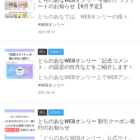
とらのあなWEBオンリー 今後のアップデ
ートのお知らせ【9月予定】
とらのあなでは、WEBオンリーの様々な支援を実施しています。 今回は2021年9月に実装を予定しているアップデート情報についてご紹介いたします。 とらのあなWEBオンリーサイトはこちら
#WEBオンリー
2021.08.13
同人
女性向け
とらのあなWEBオンリー「記念コメン
ト」の設定の仕方などをご紹介します！
とらのあなWEBオンリー上でWEBアンソロジーが作成できる「記念コメント」について、その使い方や作成手順を解説します！ 支援タイプを「サークル参加型」「サークル参加型・マルシェ(イベント会場)機能付き」でお申し込みいただいている主催者様はぜひご活用ください♪ とらのあなWEBオンリーサイトはこちら
#WEBオンリー
2021.06.18
同人
女性向け
とらのあなWEBオンリー 割引クーポン発
行のお知らせ
「とらのあなWEBオンリー」公式サイトでとらのあな通販の「割引クーポン」を配布中！ イベントごとに開催当日限定で使える割引クーポンのシリアルコードを発行します。 とらのあなWEBオンリーのページをチェックして、イベント当日にお得にお買い物を楽しみましょう♪ ※本キャンペーンは予告なく終了する場合がございます。 とらのあなWEBオンリーサイトはこちら