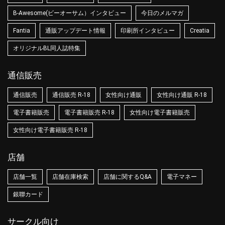
B-Awesome(ビーオーサム）インタビュー
今日のメルマガ
Fantia
通販アップデート情報
印刷所インタビュー
Creatia
オリジナルBL同人誌特集
通信販売
通信販売
通信販売 R-18
女性向け通販
女性向け通販 R-18
電子書籍販売
電子書籍販売 R-18
女性向け電子書籍販売
女性向け電子書籍販売 R-18
店舗
店舗一覧
店舗在庫検索
店舗に関するQ&A
電子マネー
銀聯カード
サークル向け