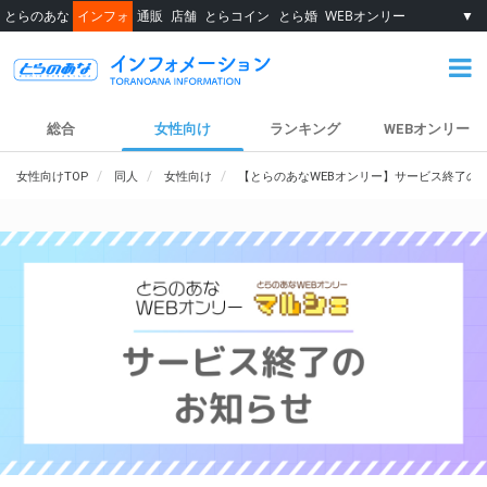
とらのあな
インフォ
通販
店舗
とらコイン
とら婚
WEBオンリー
▼
総合
女性向け
ランキング
WEBオンリー
女性向けTOP
同人
女性向け
【とらのあなWEBオンリー】サービス終了の