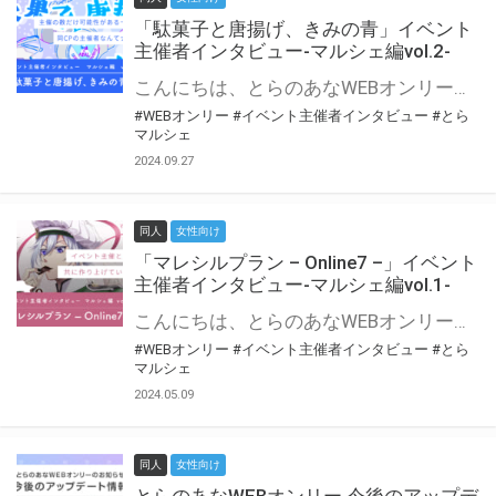
「駄菓子と唐揚げ、きみの青」イベント
主催者インタビュー-マルシェ編vol.2-
こんにちは、とらのあなWEBオンリー運営スタッフです。 新たにお届けする、イベント主催者インタビュー-マルシェ編-は、 とらのあなWEBオンリー「マルシェ」をご利用の主催様に 「マルシェ」を使ってイベントを開催した感想や心がけをお聞きする企画です。 今回は、WEBオンリー初開催「駄菓子と唐揚げ、きみの青」より、 主催のぎこ六屋様にお話を伺いました。 協力：ぎこ六屋様／イベント公式Twitter（@krkgwks） とらのあなWEBオンリー「マルシェ」とは？ WEBオンリーでリアルタイムでコミュニケーションがとれるオンライン会場です。
#WEBオンリー
#イベント主催者インタビュー
#とら
マルシェ
2024.09.27
同人
女性向け
「マレシルプラン – Online7 –」イベント
主催者インタビュー-マルシェ編vol.1-
こんにちは、とらのあなWEBオンリー運営スタッフです。 新たにお届けする、イベント主催者インタビュー-マルシェ編-は、 とらのあなWEBオンリー「マルシェ」をご利用した主催様に 「マルシェ」を使って開催した感想や心がけをお聞きする企画です。 今回は、WEBオンリー開催7回目迎えた「マレシルプラン – Online7 –」より、 主催の玉川うた様にお話を伺いました。 ▼マレシルプランのインタビュー前回記事 「イベント主催者インタビュー vol.6」はこちら 協力：玉川うた様（マレシルプラン実行委員会 代表）／イベント公式Twitter（@mallesil_plan） とらのあなWEBオンリー「マルシェ」とは？ WEBオンリーでリアルタイムでコミュニケーションがとれるオンライン会場です。
#WEBオンリー
#イベント主催者インタビュー
#とら
マルシェ
2024.05.09
同人
女性向け