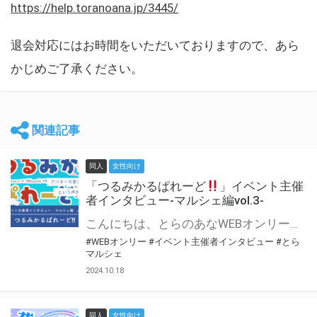
https://help.toranoana.jp/3445/
退会対応にはお時間をいただいておりますので、あら
かじめご了承ください。
関連記事
同人
女性向け
「つるみかるぱれーど
」イベント主催
者インタビュー-マルシェ編vol.3-
こんにちは、とらのあなWEBオンリー運営スタッフです。 新たにお届けする、イベント主催者インタビュー-マルシェ編-は、 とらのあなWEBオンリー「マルシェ」をご利用した主催様に 「マルシェ」を使って開催した感想や心がけをお聞きする企画です。 今回は、WEBオンリー初開催「つるみかるぱれーど
#WEBオンリー
#イベント主催者インタビュー
#とら
マルシェ
2024.10.18
同人
女性向け