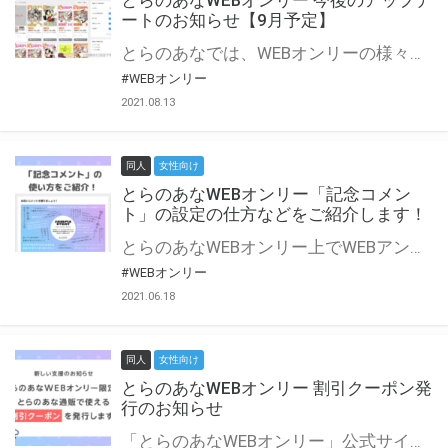
とらのあなWEBオンリー 今後のアップデ
ートのお知らせ【9月予定】
とらのあなでは、WEBオンリーの様々な支援を実施しています。 今回は2021年9月に実装を予定しているアップデート情報についてご紹介いたします。 とらのあなWEBオンリーサイトはこちら
#WEBオンリー
2021.08.13
同人
女性向け
とらのあなWEBオンリー「記念コメン
ト」の設定の仕方などをご紹介します！
とらのあなWEBオンリー上でWEBアンソロジーが作成できる「記念コメント」について、その使い方や作成手順を解説します！ 支援タイプを「サークル参加型」「サークル参加型・マルシェ(イベント会場)機能付き」でお申し込みいただいている主催者様はぜひご活用ください♪ とらのあなWEBオンリーサイトはこちら
#WEBオンリー
2021.06.18
同人
女性向け
とらのあなWEBオンリー 割引クーポン発
行のお知らせ
「とらのあなWEBオンリー」公式サイトでとらのあな通販の「割引クーポン」を配布中！ イベントごとに開催当日限定で使える割引クーポンのシリアルコードを発行します。 とらのあなWEBオンリーのページをチェックして、イベント当日にお得にお買い物を楽しみましょう♪ ※本キャンペーンは予告なく終了する場合がございます。 とらのあなWEBオンリーサイトはこちら