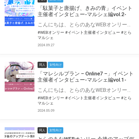
「駄菓子と唐揚げ、きみの青」イベント
主催者インタビュー-マルシェ編vol.2-
こんにちは、とらのあなWEBオンリー運営スタッフです。 新たにお届けする、イベント主催者インタビュー-マルシェ編-は、 とらのあなWEBオンリー「マルシェ」をご利用の主催様に 「マルシェ」を使ってイベントを開催した感想や心がけをお聞きする企画です。 今回は、WEBオンリー初開催「駄菓子と唐揚げ、きみの青」より、 主催のぎこ六屋様にお話を伺いました。 協力：ぎこ六屋様／イベント公式Twitter（@krkgwks） とらのあなWEBオンリー「マルシェ」とは？ WEBオンリーでリアルタイムでコミュニケーションがとれるオンライン会場です。
#WEBオンリー
#イベント主催者インタビュー
#とら
マルシェ
2024.09.27
同人
女性向け
「マレシルプラン – Online7 –」イベント
主催者インタビュー-マルシェ編vol.1-
こんにちは、とらのあなWEBオンリー運営スタッフです。 新たにお届けする、イベント主催者インタビュー-マルシェ編-は、 とらのあなWEBオンリー「マルシェ」をご利用した主催様に 「マルシェ」を使って開催した感想や心がけをお聞きする企画です。 今回は、WEBオンリー開催7回目迎えた「マレシルプラン – Online7 –」より、 主催の玉川うた様にお話を伺いました。 ▼マレシルプランのインタビュー前回記事 「イベント主催者インタビュー vol.6」はこちら 協力：玉川うた様（マレシルプラン実行委員会 代表）／イベント公式Twitter（@mallesil_plan） とらのあなWEBオンリー「マルシェ」とは？ WEBオンリーでリアルタイムでコミュニケーションがとれるオンライン会場です。
#WEBオンリー
#イベント主催者インタビュー
#とら
マルシェ
2024.05.09
同人
女性向け