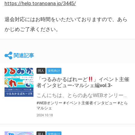
https://help.toranoana.jp/3445/
退会対応にはお時間をいただいておりますので、あら
かじめご了承ください。
関連記事
同人
女性向け
「つるみかるぱれーど
」イベント主催
者インタビュー-マルシェ編vol.3-
こんにちは、とらのあなWEBオンリー運営スタッフです。 新たにお届けする、イベント主催者インタビュー-マルシェ編-は、 とらのあなWEBオンリー「マルシェ」をご利用した主催様に 「マルシェ」を使って開催した感想や心がけをお聞きする企画です。 今回は、WEBオンリー初開催「つるみかるぱれーど
#WEBオンリー
#イベント主催者インタビュー
#とら
マルシェ
2024.10.18
同人
女性向け