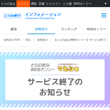
とらのあな
インフォ
通販
店舗
とらコイン
とら婚
WEBオンリー
▼
総合
女性向け
ランキング
WEBオンリー
女性向けTOP
同人
女性向け
【とらのあなWEBオンリー】サービス終了の