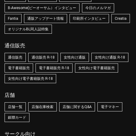
B-Awesome(ビーオーサム）インタビュー
今日のメルマガ
Fantia
通販アップデート情報
印刷所インタビュー
Creatia
オリジナルBL同人誌特集
通信販売
通信販売
通信販売 R-18
女性向け通販
女性向け通販 R-18
電子書籍販売
電子書籍販売 R-18
女性向け電子書籍販売
女性向け電子書籍販売 R-18
店舗
店舗一覧
店舗在庫検索
店舗に関するQ&A
電子マネー
銀聯カード
サークル向け