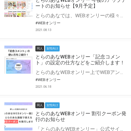
とらのあなWEBオンリー 今後のアップデ
ートのお知らせ【9月予定】
とらのあなでは、WEBオンリーの様々な支援を実施しています。 今回は2021年9月に実装を予定しているアップデート情報についてご紹介いたします。 とらのあなWEBオンリーサイトはこちら
#WEBオンリー
2021.08.13
同人
女性向け
とらのあなWEBオンリー「記念コメン
ト」の設定の仕方などをご紹介します！
とらのあなWEBオンリー上でWEBアンソロジーが作成できる「記念コメント」について、その使い方や作成手順を解説します！ 支援タイプを「サークル参加型」「サークル参加型・マルシェ(イベント会場)機能付き」でお申し込みいただいている主催者様はぜひご活用ください♪ とらのあなWEBオンリーサイトはこちら
#WEBオンリー
2021.06.18
同人
女性向け
とらのあなWEBオンリー 割引クーポン発
行のお知らせ
「とらのあなWEBオンリー」公式サイトでとらのあな通販の「割引クーポン」を配布中！ イベントごとに開催当日限定で使える割引クーポンのシリアルコードを発行します。 とらのあなWEBオンリーのページをチェックして、イベント当日にお得にお買い物を楽しみましょう♪ ※本キャンペーンは予告なく終了する場合がございます。 とらのあなWEBオンリーサイトはこちら