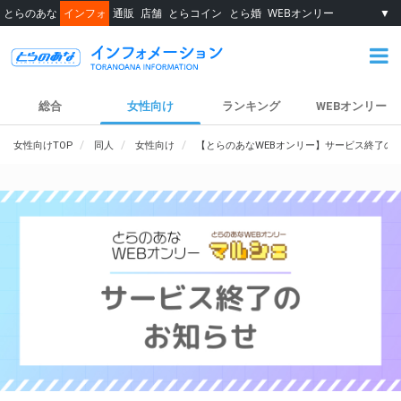
とらのあな
インフォ
通販
店舗
とらコイン
とら婚
WEBオンリー
▼
総合
女性向け
ランキング
WEBオンリー
女性向けTOP
同人
女性向け
【とらのあなWEBオンリー】サービス終了の