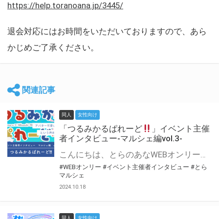
https://help.toranoana.jp/3445/
退会対応にはお時間をいただいておりますので、あら
かじめご了承ください。
関連記事
同人
女性向け
「つるみかるぱれーど
」イベント主催
者インタビュー-マルシェ編vol.3-
こんにちは、とらのあなWEBオンリー運営スタッフです。 新たにお届けする、イベント主催者インタビュー-マルシェ編-は、 とらのあなWEBオンリー「マルシェ」をご利用した主催様に 「マルシェ」を使って開催した感想や心がけをお聞きする企画です。 今回は、WEBオンリー初開催「つるみかるぱれーど
#WEBオンリー
#イベント主催者インタビュー
#とら
マルシェ
2024.10.18
同人
女性向け