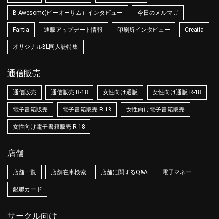
B-Awesome(ビーオーサム）インタビュー
今日のメルマガ
Fantia
通販アップデート情報
印刷所インタビュー
Creatia
オリジナルBL同人誌特集
通信販売
通信販売
通信販売 R-18
女性向け通販
女性向け通販 R-18
電子書籍販売
電子書籍販売 R-18
女性向け電子書籍販売
女性向け電子書籍販売 R-18
店舗
店舗一覧
店舗在庫検索
店舗に関するQ&A
電子マネー
銀聯カード
サークル向け