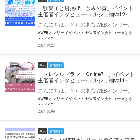
「駄菓子と唐揚げ、きみの青」イベント
主催者インタビュー-マルシェ編vol.2-
こんにちは、とらのあなWEBオンリー運営スタッフです。 新たにお届けする、イベント主催者インタビュー-マルシェ編-は、 とらのあなWEBオンリー「マルシェ」をご利用の主催様に 「マルシェ」を使ってイベントを開催した感想や心がけをお聞きする企画です。 今回は、WEBオンリー初開催「駄菓子と唐揚げ、きみの青」より、 主催のぎこ六屋様にお話を伺いました。 協力：ぎこ六屋様／イベント公式Twitter（@krkgwks） とらのあなWEBオンリー「マルシェ」とは？ WEBオンリーでリアルタイムでコミュニケーションがとれるオンライン会場です。
#WEBオンリー
#イベント主催者インタビュー
#とら
マルシェ
2024.09.27
同人
女性向け
「マレシルプラン – Online7 –」イベント
主催者インタビュー-マルシェ編vol.1-
こんにちは、とらのあなWEBオンリー運営スタッフです。 新たにお届けする、イベント主催者インタビュー-マルシェ編-は、 とらのあなWEBオンリー「マルシェ」をご利用した主催様に 「マルシェ」を使って開催した感想や心がけをお聞きする企画です。 今回は、WEBオンリー開催7回目迎えた「マレシルプラン – Online7 –」より、 主催の玉川うた様にお話を伺いました。 ▼マレシルプランのインタビュー前回記事 「イベント主催者インタビュー vol.6」はこちら 協力：玉川うた様（マレシルプラン実行委員会 代表）／イベント公式Twitter（@mallesil_plan） とらのあなWEBオンリー「マルシェ」とは？ WEBオンリーでリアルタイムでコミュニケーションがとれるオンライン会場です。
#WEBオンリー
#イベント主催者インタビュー
#とら
マルシェ
2024.05.09
同人
女性向け