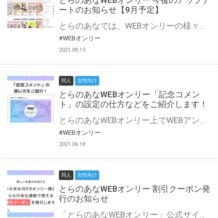
とらのあなWEBオンリー 今後のアップデ
ートのお知らせ【9月予定】
とらのあなでは、WEBオンリーの様々な支援を実施しています。 今回は2021年9月に実装を予定しているアップデート情報についてご紹介いたします。 とらのあなWEBオンリーサイトはこちら
#WEBオンリー
2021.08.13
同人
女性向け
とらのあなWEBオンリー「記念コメン
ト」の設定の仕方などをご紹介します！
とらのあなWEBオンリー上でWEBアンソロジーが作成できる「記念コメント」について、その使い方や作成手順を解説します！ 支援タイプを「サークル参加型」「サークル参加型・マルシェ(イベント会場)機能付き」でお申し込みいただいている主催者様はぜひご活用ください♪ とらのあなWEBオンリーサイトはこちら
#WEBオンリー
2021.06.18
同人
女性向け
とらのあなWEBオンリー 割引クーポン発
行のお知らせ
「とらのあなWEBオンリー」公式サイトでとらのあな通販の「割引クーポン」を配布中！ イベントごとに開催当日限定で使える割引クーポンのシリアルコードを発行します。 とらのあなWEBオンリーのページをチェックして、イベント当日にお得にお買い物を楽しみましょう♪ ※本キャンペーンは予告なく終了する場合がございます。 とらのあなWEBオンリーサイトはこちら