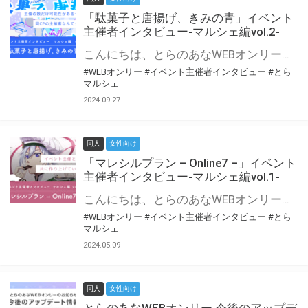
「駄菓子と唐揚げ、きみの青」イベント
主催者インタビュー-マルシェ編vol.2-
こんにちは、とらのあなWEBオンリー運営スタッフです。 新たにお届けする、イベント主催者インタビュー-マルシェ編-は、 とらのあなWEBオンリー「マルシェ」をご利用の主催様に 「マルシェ」を使ってイベントを開催した感想や心がけをお聞きする企画です。 今回は、WEBオンリー初開催「駄菓子と唐揚げ、きみの青」より、 主催のぎこ六屋様にお話を伺いました。 協力：ぎこ六屋様／イベント公式Twitter（@krkgwks） とらのあなWEBオンリー「マルシェ」とは？ WEBオンリーでリアルタイムでコミュニケーションがとれるオンライン会場です。
#WEBオンリー
#イベント主催者インタビュー
#とら
マルシェ
2024.09.27
同人
女性向け
「マレシルプラン – Online7 –」イベント
主催者インタビュー-マルシェ編vol.1-
こんにちは、とらのあなWEBオンリー運営スタッフです。 新たにお届けする、イベント主催者インタビュー-マルシェ編-は、 とらのあなWEBオンリー「マルシェ」をご利用した主催様に 「マルシェ」を使って開催した感想や心がけをお聞きする企画です。 今回は、WEBオンリー開催7回目迎えた「マレシルプラン – Online7 –」より、 主催の玉川うた様にお話を伺いました。 ▼マレシルプランのインタビュー前回記事 「イベント主催者インタビュー vol.6」はこちら 協力：玉川うた様（マレシルプラン実行委員会 代表）／イベント公式Twitter（@mallesil_plan） とらのあなWEBオンリー「マルシェ」とは？ WEBオンリーでリアルタイムでコミュニケーションがとれるオンライン会場です。
#WEBオンリー
#イベント主催者インタビュー
#とら
マルシェ
2024.05.09
同人
女性向け