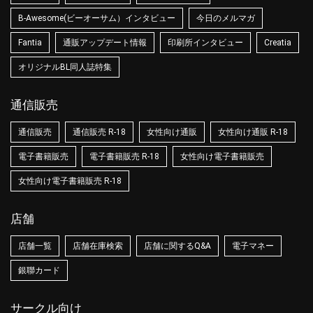
B-Awesome(ビーオーサム）インタビュー
今日のメルマガ
Fantia
通販アップデート情報
印刷所インタビュー
Creatia
オリジナルBL同人誌特集
通信販売
通信販売
通信販売 R-18
女性向け通販
女性向け通販 R-18
電子書籍販売
電子書籍販売 R-18
女性向け電子書籍販売
女性向け電子書籍販売 R-18
店舗
店舗一覧
店舗在庫検索
店舗に関するQ&A
電子マネー
銀聯カード
サークル向け