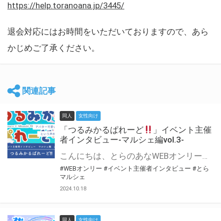
https://help.toranoana.jp/3445/
退会対応にはお時間をいただいておりますので、あら
かじめご了承ください。
関連記事
同人
女性向け
「つるみかるぱれーど
」イベント主催
者インタビュー-マルシェ編vol.3-
こんにちは、とらのあなWEBオンリー運営スタッフです。 新たにお届けする、イベント主催者インタビュー-マルシェ編-は、 とらのあなWEBオンリー「マルシェ」をご利用した主催様に 「マルシェ」を使って開催した感想や心がけをお聞きする企画です。 今回は、WEBオンリー初開催「つるみかるぱれーど
#WEBオンリー
#イベント主催者インタビュー
#とら
マルシェ
2024.10.18
同人
女性向け