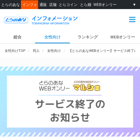
とらのあな
インフォ
通販
店舗
とらコイン
とら婚
WEBオンリー
▼
総合
女性向け
ランキング
WEBオンリー
女性向けTOP
同人
女性向け
【とらのあなWEBオンリー】サービス終了の