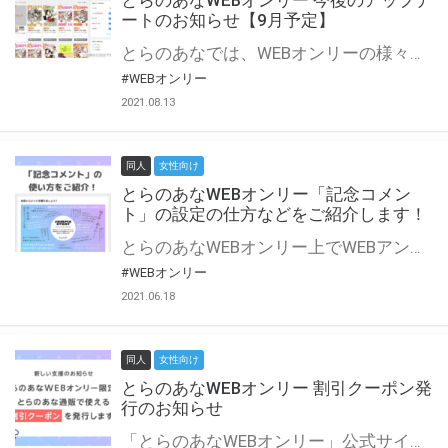
とらのあなWEBオンリー 今後のアップデ
ートのお知らせ【9月予定】
とらのあなでは、WEBオンリーの様々な支援を実施しています。 今回は2021年9月に実装を予定しているアップデート情報についてご紹介いたします。 とらのあなWEBオンリーサイトはこちら
#WEBオンリー
2021.08.13
同人
女性向け
とらのあなWEBオンリー「記念コメン
ト」の設定の仕方などをご紹介します！
とらのあなWEBオンリー上でWEBアンソロジーが作成できる「記念コメント」について、その使い方や作成手順を解説します！ 支援タイプを「サークル参加型」「サークル参加型・マルシェ(イベント会場)機能付き」でお申し込みいただいている主催者様はぜひご活用ください♪ とらのあなWEBオンリーサイトはこちら
#WEBオンリー
2021.06.18
同人
女性向け
とらのあなWEBオンリー 割引クーポン発
行のお知らせ
「とらのあなWEBオンリー」公式サイトでとらのあな通販の「割引クーポン」を配布中！ イベントごとに開催当日限定で使える割引クーポンのシリアルコードを発行します。 とらのあなWEBオンリーのページをチェックして、イベント当日にお得にお買い物を楽しみましょう♪ ※本キャンペーンは予告なく終了する場合がございます。 とらのあなWEBオンリーサイトはこちら