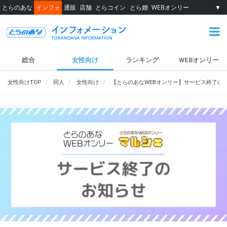
とらのあな
インフォ
通販
店舗
とらコイン
とら婚
WEBオンリー
▼
総合
女性向け
ランキング
WEBオンリー
女性向けTOP
同人
女性向け
【とらのあなWEBオンリー】サービス終了の