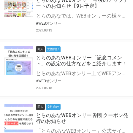
とらのあなWEBオンリー 今後のアップデ
ートのお知らせ【9月予定】
とらのあなでは、WEBオンリーの様々な支援を実施しています。 今回は2021年9月に実装を予定しているアップデート情報についてご紹介いたします。 とらのあなWEBオンリーサイトはこちら
#WEBオンリー
2021.08.13
同人
女性向け
とらのあなWEBオンリー「記念コメン
ト」の設定の仕方などをご紹介します！
とらのあなWEBオンリー上でWEBアンソロジーが作成できる「記念コメント」について、その使い方や作成手順を解説します！ 支援タイプを「サークル参加型」「サークル参加型・マルシェ(イベント会場)機能付き」でお申し込みいただいている主催者様はぜひご活用ください♪ とらのあなWEBオンリーサイトはこちら
#WEBオンリー
2021.06.18
同人
女性向け
とらのあなWEBオンリー 割引クーポン発
行のお知らせ
「とらのあなWEBオンリー」公式サイトでとらのあな通販の「割引クーポン」を配布中！ イベントごとに開催当日限定で使える割引クーポンのシリアルコードを発行します。 とらのあなWEBオンリーのページをチェックして、イベント当日にお得にお買い物を楽しみましょう♪ ※本キャンペーンは予告なく終了する場合がございます。 とらのあなWEBオンリーサイトはこちら