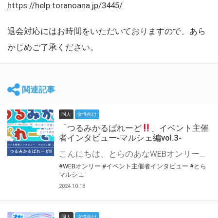
https://help.toranoana.jp/3445/
退会対応にはお時間をいただいておりますので、あら
かじめご了承ください。
関連記事
同人
女性向け
「つるみかるぱれーど
」イベント主催
者インタビュー-マルシェ編vol.3-
こんにちは、とらのあなWEBオンリー運営スタッフです。 新たにお届けする、イベント主催者インタビュー-マルシェ編-は、 とらのあなWEBオンリー「マルシェ」をご利用した主催様に 「マルシェ」を使って開催した感想や心がけをお聞きする企画です。 今回は、WEBオンリー初開催「つるみかるぱれーど
#WEBオンリー
#イベント主催者インタビュー
#とら
マルシェ
2024.10.18
同人
女性向け