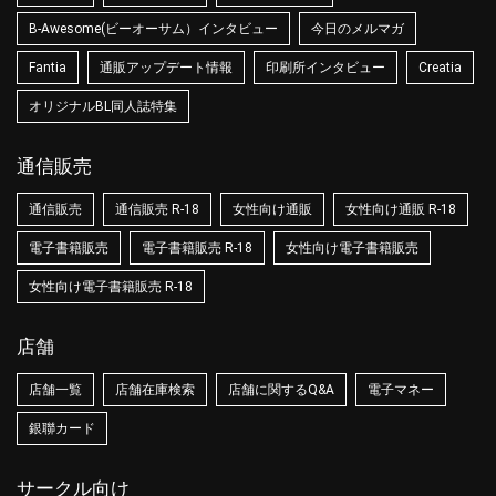
B-Awesome(ビーオーサム）インタビュー
今日のメルマガ
Fantia
通販アップデート情報
印刷所インタビュー
Creatia
オリジナルBL同人誌特集
通信販売
通信販売
通信販売 R-18
女性向け通販
女性向け通販 R-18
電子書籍販売
電子書籍販売 R-18
女性向け電子書籍販売
女性向け電子書籍販売 R-18
店舗
店舗一覧
店舗在庫検索
店舗に関するQ&A
電子マネー
銀聯カード
サークル向け