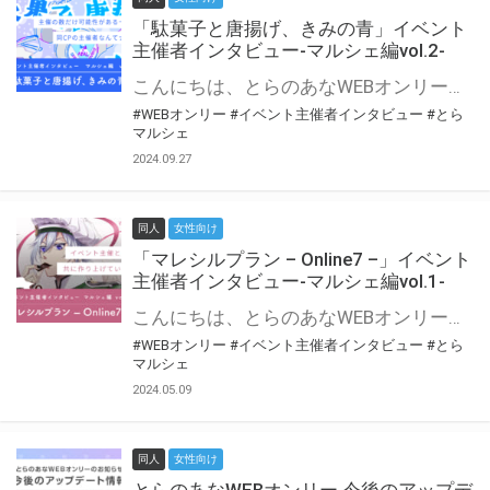
「駄菓子と唐揚げ、きみの青」イベント
主催者インタビュー-マルシェ編vol.2-
こんにちは、とらのあなWEBオンリー運営スタッフです。 新たにお届けする、イベント主催者インタビュー-マルシェ編-は、 とらのあなWEBオンリー「マルシェ」をご利用の主催様に 「マルシェ」を使ってイベントを開催した感想や心がけをお聞きする企画です。 今回は、WEBオンリー初開催「駄菓子と唐揚げ、きみの青」より、 主催のぎこ六屋様にお話を伺いました。 協力：ぎこ六屋様／イベント公式Twitter（@krkgwks） とらのあなWEBオンリー「マルシェ」とは？ WEBオンリーでリアルタイムでコミュニケーションがとれるオンライン会場です。
#WEBオンリー
#イベント主催者インタビュー
#とら
マルシェ
2024.09.27
同人
女性向け
「マレシルプラン – Online7 –」イベント
主催者インタビュー-マルシェ編vol.1-
こんにちは、とらのあなWEBオンリー運営スタッフです。 新たにお届けする、イベント主催者インタビュー-マルシェ編-は、 とらのあなWEBオンリー「マルシェ」をご利用した主催様に 「マルシェ」を使って開催した感想や心がけをお聞きする企画です。 今回は、WEBオンリー開催7回目迎えた「マレシルプラン – Online7 –」より、 主催の玉川うた様にお話を伺いました。 ▼マレシルプランのインタビュー前回記事 「イベント主催者インタビュー vol.6」はこちら 協力：玉川うた様（マレシルプラン実行委員会 代表）／イベント公式Twitter（@mallesil_plan） とらのあなWEBオンリー「マルシェ」とは？ WEBオンリーでリアルタイムでコミュニケーションがとれるオンライン会場です。
#WEBオンリー
#イベント主催者インタビュー
#とら
マルシェ
2024.05.09
同人
女性向け