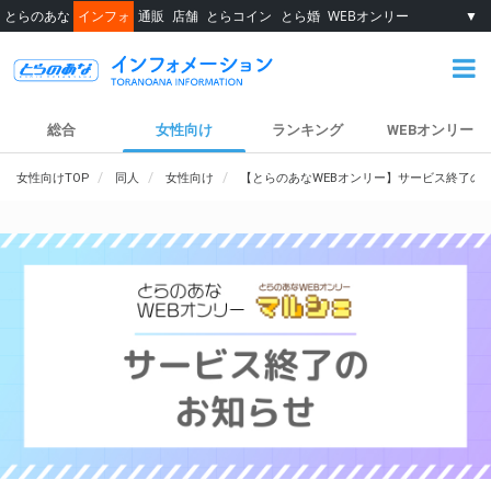
とらのあな
インフォ
通販
店舗
とらコイン
とら婚
WEBオンリー
▼
総合
女性向け
ランキング
WEBオンリー
女性向けTOP
同人
女性向け
【とらのあなWEBオンリー】サービス終了の