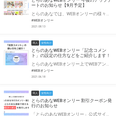
とらのあなWEBオンリー 今後のアップデ
ートのお知らせ【9月予定】
とらのあなでは、WEBオンリーの様々な支援を実施しています。 今回は2021年9月に実装を予定しているアップデート情報についてご紹介いたします。 とらのあなWEBオンリーサイトはこちら
#WEBオンリー
2021.08.13
同人
女性向け
とらのあなWEBオンリー「記念コメン
ト」の設定の仕方などをご紹介します！
とらのあなWEBオンリー上でWEBアンソロジーが作成できる「記念コメント」について、その使い方や作成手順を解説します！ 支援タイプを「サークル参加型」「サークル参加型・マルシェ(イベント会場)機能付き」でお申し込みいただいている主催者様はぜひご活用ください♪ とらのあなWEBオンリーサイトはこちら
#WEBオンリー
2021.06.18
同人
女性向け
とらのあなWEBオンリー 割引クーポン発
行のお知らせ
「とらのあなWEBオンリー」公式サイトでとらのあな通販の「割引クーポン」を配布中！ イベントごとに開催当日限定で使える割引クーポンのシリアルコードを発行します。 とらのあなWEBオンリーのページをチェックして、イベント当日にお得にお買い物を楽しみましょう♪ ※本キャンペーンは予告なく終了する場合がございます。 とらのあなWEBオンリーサイトはこちら