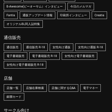
B-Awesome(ビーオーサム）インタビュー
今日のメルマガ
Fantia
通販アップデート情報
印刷所インタビュー
Creatia
オリジナルBL同人誌特集
通信販売
通信販売
通信販売 R-18
女性向け通販
女性向け通販 R-18
電子書籍販売
電子書籍販売 R-18
女性向け電子書籍販売
女性向け電子書籍販売 R-18
店舗
店舗一覧
店舗在庫検索
店舗に関するQ&A
電子マネー
銀聯カード
サークル向け