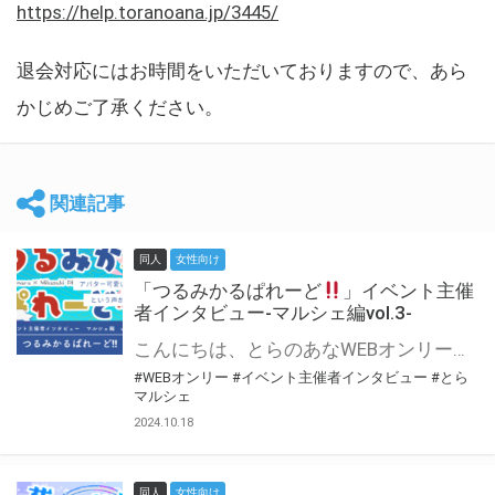
https://help.toranoana.jp/3445/
退会対応にはお時間をいただいておりますので、あら
かじめご了承ください。
関連記事
同人
女性向け
「つるみかるぱれーど
」イベント主催
者インタビュー-マルシェ編vol.3-
こんにちは、とらのあなWEBオンリー運営スタッフです。 新たにお届けする、イベント主催者インタビュー-マルシェ編-は、 とらのあなWEBオンリー「マルシェ」をご利用した主催様に 「マルシェ」を使って開催した感想や心がけをお聞きする企画です。 今回は、WEBオンリー初開催「つるみかるぱれーど
#WEBオンリー
#イベント主催者インタビュー
#とら
マルシェ
2024.10.18
同人
女性向け