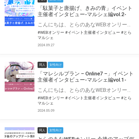
「駄菓子と唐揚げ、きみの青」イベント
主催者インタビュー-マルシェ編vol.2-
こんにちは、とらのあなWEBオンリー運営スタッフです。 新たにお届けする、イベント主催者インタビュー-マルシェ編-は、 とらのあなWEBオンリー「マルシェ」をご利用の主催様に 「マルシェ」を使ってイベントを開催した感想や心がけをお聞きする企画です。 今回は、WEBオンリー初開催「駄菓子と唐揚げ、きみの青」より、 主催のぎこ六屋様にお話を伺いました。 協力：ぎこ六屋様／イベント公式Twitter（@krkgwks） とらのあなWEBオンリー「マルシェ」とは？ WEBオンリーでリアルタイムでコミュニケーションがとれるオンライン会場です。
#WEBオンリー
#イベント主催者インタビュー
#とら
マルシェ
2024.09.27
同人
女性向け
「マレシルプラン – Online7 –」イベント
主催者インタビュー-マルシェ編vol.1-
こんにちは、とらのあなWEBオンリー運営スタッフです。 新たにお届けする、イベント主催者インタビュー-マルシェ編-は、 とらのあなWEBオンリー「マルシェ」をご利用した主催様に 「マルシェ」を使って開催した感想や心がけをお聞きする企画です。 今回は、WEBオンリー開催7回目迎えた「マレシルプラン – Online7 –」より、 主催の玉川うた様にお話を伺いました。 ▼マレシルプランのインタビュー前回記事 「イベント主催者インタビュー vol.6」はこちら 協力：玉川うた様（マレシルプラン実行委員会 代表）／イベント公式Twitter（@mallesil_plan） とらのあなWEBオンリー「マルシェ」とは？ WEBオンリーでリアルタイムでコミュニケーションがとれるオンライン会場です。
#WEBオンリー
#イベント主催者インタビュー
#とら
マルシェ
2024.05.09
同人
女性向け