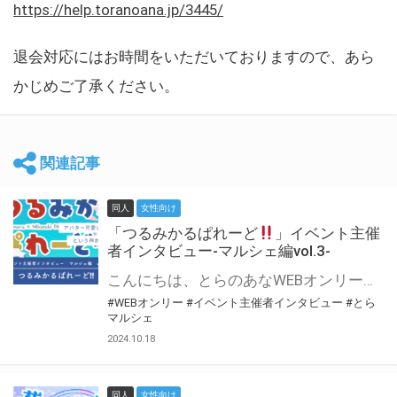
https://help.toranoana.jp/3445/
退会対応にはお時間をいただいておりますので、あら
かじめご了承ください。
関連記事
同人
女性向け
「つるみかるぱれーど
」イベント主催
者インタビュー-マルシェ編vol.3-
こんにちは、とらのあなWEBオンリー運営スタッフです。 新たにお届けする、イベント主催者インタビュー-マルシェ編-は、 とらのあなWEBオンリー「マルシェ」をご利用した主催様に 「マルシェ」を使って開催した感想や心がけをお聞きする企画です。 今回は、WEBオンリー初開催「つるみかるぱれーど
#WEBオンリー
#イベント主催者インタビュー
#とら
マルシェ
2024.10.18
同人
女性向け