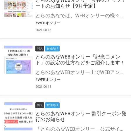
とらのあなWEBオンリー 今後のアップデ
ートのお知らせ【9月予定】
とらのあなでは、WEBオンリーの様々な支援を実施しています。 今回は2021年9月に実装を予定しているアップデート情報についてご紹介いたします。 とらのあなWEBオンリーサイトはこちら
#WEBオンリー
2021.08.13
同人
女性向け
とらのあなWEBオンリー「記念コメン
ト」の設定の仕方などをご紹介します！
とらのあなWEBオンリー上でWEBアンソロジーが作成できる「記念コメント」について、その使い方や作成手順を解説します！ 支援タイプを「サークル参加型」「サークル参加型・マルシェ(イベント会場)機能付き」でお申し込みいただいている主催者様はぜひご活用ください♪ とらのあなWEBオンリーサイトはこちら
#WEBオンリー
2021.06.18
同人
女性向け
とらのあなWEBオンリー 割引クーポン発
行のお知らせ
「とらのあなWEBオンリー」公式サイトでとらのあな通販の「割引クーポン」を配布中！ イベントごとに開催当日限定で使える割引クーポンのシリアルコードを発行します。 とらのあなWEBオンリーのページをチェックして、イベント当日にお得にお買い物を楽しみましょう♪ ※本キャンペーンは予告なく終了する場合がございます。 とらのあなWEBオンリーサイトはこちら