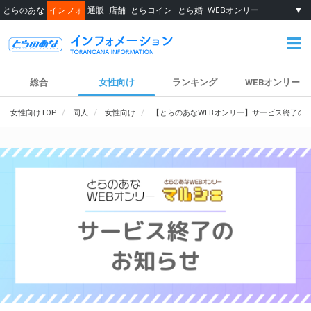
とらのあな
インフォ
通販
店舗
とらコイン
とら婚
WEBオンリー
▼
総合
女性向け
ランキング
WEBオンリー
女性向けTOP
同人
女性向け
【とらのあなWEBオンリー】サービス終了の