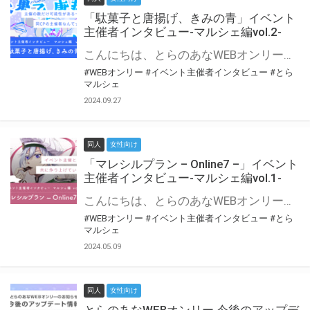
「駄菓子と唐揚げ、きみの青」イベント
主催者インタビュー-マルシェ編vol.2-
こんにちは、とらのあなWEBオンリー運営スタッフです。 新たにお届けする、イベント主催者インタビュー-マルシェ編-は、 とらのあなWEBオンリー「マルシェ」をご利用の主催様に 「マルシェ」を使ってイベントを開催した感想や心がけをお聞きする企画です。 今回は、WEBオンリー初開催「駄菓子と唐揚げ、きみの青」より、 主催のぎこ六屋様にお話を伺いました。 協力：ぎこ六屋様／イベント公式Twitter（@krkgwks） とらのあなWEBオンリー「マルシェ」とは？ WEBオンリーでリアルタイムでコミュニケーションがとれるオンライン会場です。
#WEBオンリー
#イベント主催者インタビュー
#とら
マルシェ
2024.09.27
同人
女性向け
「マレシルプラン – Online7 –」イベント
主催者インタビュー-マルシェ編vol.1-
こんにちは、とらのあなWEBオンリー運営スタッフです。 新たにお届けする、イベント主催者インタビュー-マルシェ編-は、 とらのあなWEBオンリー「マルシェ」をご利用した主催様に 「マルシェ」を使って開催した感想や心がけをお聞きする企画です。 今回は、WEBオンリー開催7回目迎えた「マレシルプラン – Online7 –」より、 主催の玉川うた様にお話を伺いました。 ▼マレシルプランのインタビュー前回記事 「イベント主催者インタビュー vol.6」はこちら 協力：玉川うた様（マレシルプラン実行委員会 代表）／イベント公式Twitter（@mallesil_plan） とらのあなWEBオンリー「マルシェ」とは？ WEBオンリーでリアルタイムでコミュニケーションがとれるオンライン会場です。
#WEBオンリー
#イベント主催者インタビュー
#とら
マルシェ
2024.05.09
同人
女性向け