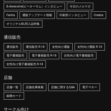
B-Awesome(ビーオーサム）インタビュー
今日のメルマガ
Fantia
通販アップデート情報
印刷所インタビュー
Creatia
オリジナルBL同人誌特集
通信販売
通信販売
通信販売 R-18
女性向け通販
女性向け通販 R-18
電子書籍販売
電子書籍販売 R-18
女性向け電子書籍販売
女性向け電子書籍販売 R-18
店舗
店舗一覧
店舗在庫検索
店舗に関するQ&A
電子マネー
銀聯カード
サークル向け