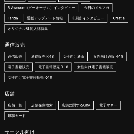
B-Awesome(ビーオーサム）インタビュー
今日のメルマガ
Fantia
通販アップデート情報
印刷所インタビュー
Creatia
オリジナルBL同人誌特集
通信販売
通信販売
通信販売 R-18
女性向け通販
女性向け通販 R-18
電子書籍販売
電子書籍販売 R-18
女性向け電子書籍販売
女性向け電子書籍販売 R-18
店舗
店舗一覧
店舗在庫検索
店舗に関するQ&A
電子マネー
銀聯カード
サークル向け