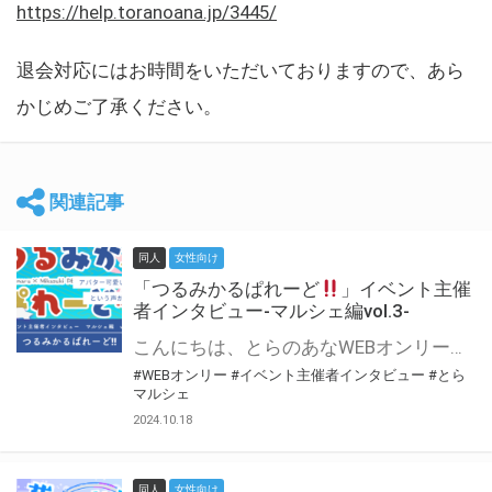
https://help.toranoana.jp/3445/
退会対応にはお時間をいただいておりますので、あら
かじめご了承ください。
関連記事
同人
女性向け
「つるみかるぱれーど
」イベント主催
者インタビュー-マルシェ編vol.3-
こんにちは、とらのあなWEBオンリー運営スタッフです。 新たにお届けする、イベント主催者インタビュー-マルシェ編-は、 とらのあなWEBオンリー「マルシェ」をご利用した主催様に 「マルシェ」を使って開催した感想や心がけをお聞きする企画です。 今回は、WEBオンリー初開催「つるみかるぱれーど
#WEBオンリー
#イベント主催者インタビュー
#とら
マルシェ
2024.10.18
同人
女性向け