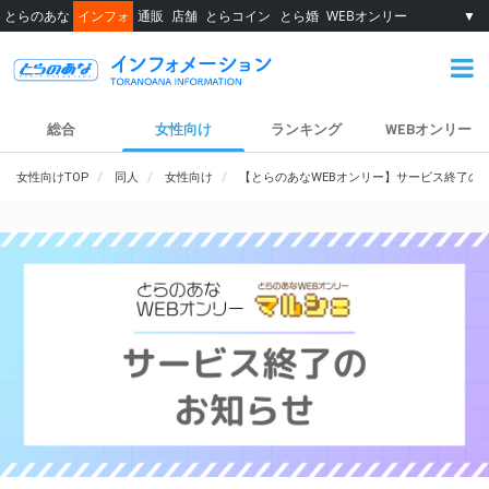
とらのあな
インフォ
通販
店舗
とらコイン
とら婚
WEBオンリー
▼
総合
女性向け
ランキング
WEBオンリー
女性向けTOP
同人
女性向け
【とらのあなWEBオンリー】サービス終了の