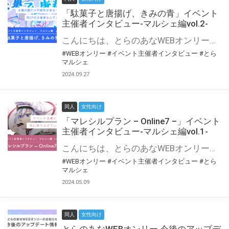
「駄菓子と唐揚げ、きみの青」イベント
主催者インタビュー-マルシェ編vol.2-
こんにちは、とらのあなWEBオンリー運営スタッフです。 新たにお届けする、イベント主催者インタビュー-マルシェ編-は、 とらのあなWEBオンリー「マルシェ」をご利用の主催様に 「マルシェ」を使ってイベントを開催した感想や心がけをお聞きする企画です。 今回は、WEBオンリー初開催「駄菓子と唐揚げ、きみの青」より、 主催のぎこ六屋様にお話を伺いました。 協力：ぎこ六屋様／イベント公式Twitter（@krkgwks） とらのあなWEBオンリー「マルシェ」とは？ WEBオンリーでリアルタイムでコミュニケーションがとれるオンライン会場です。
#WEBオンリー
#イベント主催者インタビュー
#とら
マルシェ
2024.09.27
同人
女性向け
「マレシルプラン – Online7 –」イベント
主催者インタビュー-マルシェ編vol.1-
こんにちは、とらのあなWEBオンリー運営スタッフです。 新たにお届けする、イベント主催者インタビュー-マルシェ編-は、 とらのあなWEBオンリー「マルシェ」をご利用した主催様に 「マルシェ」を使って開催した感想や心がけをお聞きする企画です。 今回は、WEBオンリー開催7回目迎えた「マレシルプラン – Online7 –」より、 主催の玉川うた様にお話を伺いました。 ▼マレシルプランのインタビュー前回記事 「イベント主催者インタビュー vol.6」はこちら 協力：玉川うた様（マレシルプラン実行委員会 代表）／イベント公式Twitter（@mallesil_plan） とらのあなWEBオンリー「マルシェ」とは？ WEBオンリーでリアルタイムでコミュニケーションがとれるオンライン会場です。
#WEBオンリー
#イベント主催者インタビュー
#とら
マルシェ
2024.05.09
同人
女性向け