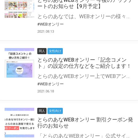
とらのあなWEBオンリー 今後のアップデ
ートのお知らせ【9月予定】
とらのあなでは、WEBオンリーの様々な支援を実施しています。 今回は2021年9月に実装を予定しているアップデート情報についてご紹介いたします。 とらのあなWEBオンリーサイトはこちら
#WEBオンリー
2021.08.13
同人
女性向け
とらのあなWEBオンリー「記念コメン
ト」の設定の仕方などをご紹介します！
とらのあなWEBオンリー上でWEBアンソロジーが作成できる「記念コメント」について、その使い方や作成手順を解説します！ 支援タイプを「サークル参加型」「サークル参加型・マルシェ(イベント会場)機能付き」でお申し込みいただいている主催者様はぜひご活用ください♪ とらのあなWEBオンリーサイトはこちら
#WEBオンリー
2021.06.18
同人
女性向け
とらのあなWEBオンリー 割引クーポン発
行のお知らせ
「とらのあなWEBオンリー」公式サイトでとらのあな通販の「割引クーポン」を配布中！ イベントごとに開催当日限定で使える割引クーポンのシリアルコードを発行します。 とらのあなWEBオンリーのページをチェックして、イベント当日にお得にお買い物を楽しみましょう♪ ※本キャンペーンは予告なく終了する場合がございます。 とらのあなWEBオンリーサイトはこちら